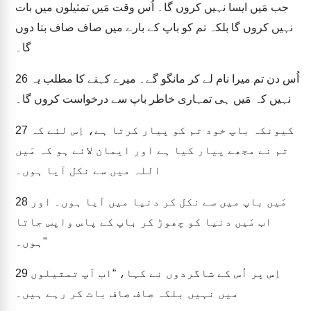
جب مَیں ایسا نہیں کروں گا۔ اُس وقت مَیں تمثیلوں میں بات
نہیں کروں گا بلکہ تم کو باپ کے بارے میں صاف صاف بتا دوں
گا۔
اُس دن تم میرا نام لے کر مانگو گے۔ میرے کہنے کا مطلب یہ
26
نہیں کہ مَیں ہی تمہاری خاطر باپ سے درخواست کروں گا۔
کیونکہ باپ خود تم کو پیار کرتا ہے، اِس لئے کہ
27
تم نے مجھے پیار کیا ہے اور ایمان لائے ہو کہ مَیں
اللہ میں سے نکل آیا ہوں۔
مَیں باپ میں سے نکل کر دنیا میں آیا ہوں۔ اور
28
اب مَیں دنیا کو چھوڑ کر باپ کے پاس واپس جاتا
ہوں۔"
اِس پر اُس کے شاگردوں نے کہا، “اب آپ تمثیلوں
29
میں نہیں بلکہ صاف صاف بات کر رہے ہیں۔