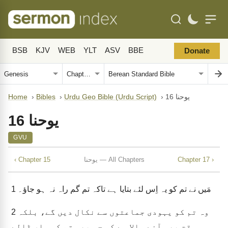
BSB
KJV
WEB
YLT
ASV
BBE
Donate
یوحنا 16
›
Urdu Geo Bible (Urdu Script)
›
Bibles
›
Home
یوحنا 16
GVU
Chapter 17 ›
یوحنا — All Chapters
‹ Chapter 15
مَیں نے تم کو یہ اِس لئے بتایا ہے تاکہ تم گم راہ نہ ہو جاؤ۔
1
وہ تم کو یہودی جماعتوں سے نکال دیں گے، بلکہ
2
وہ وقت بھی آنے والا ہے کہ جو بھی تم کو مار ڈالے