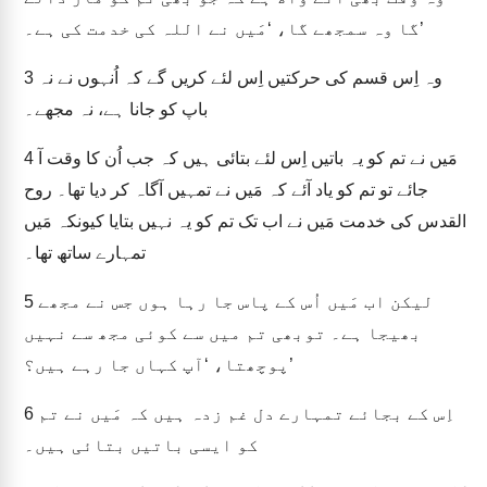
گا وہ سمجھے گا، ‘مَیں نے اللہ کی خدمت کی ہے۔’
وہ اِس قسم کی حرکتیں اِس لئے کریں گے کہ اُنہوں نے نہ
3
باپ کو جانا ہے، نہ مجھے۔
مَیں نے تم کو یہ باتیں اِس لئے بتائی ہیں کہ جب اُن کا وقت آ
4
جائے تو تم کو یاد آئے کہ مَیں نے تمہیں آگاہ کر دیا تھا۔ روح
القدس کی خدمت مَیں نے اب تک تم کو یہ نہیں بتایا کیونکہ مَیں
تمہارے ساتھ تھا۔
لیکن اب مَیں اُس کے پاس جا رہا ہوں جس نے مجھے
5
بھیجا ہے۔ توبھی تم میں سے کوئی مجھ سے نہیں
پوچھتا، ‘آپ کہاں جا رہے ہیں؟’
اِس کے بجائے تمہارے دل غم زدہ ہیں کہ مَیں نے تم
6
کو ایسی باتیں بتائی ہیں۔