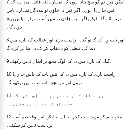
لیکن مَیں تم کو سچ بتاتا ہوں کہ تمہارے لئے فائدہ مند ہے کہ
7
مَیں جا رہا ہوں۔ اگر مَیں نہ جاؤں تو مددگار تمہارے پاس
نہیں آئے گا۔ لیکن اگر مَیں جاؤں تو مَیں اُسے تمہارے پاس بھیج
دوں گا۔
اور جب وہ آئے گا تو گناہ، راست بازی اور عدالت کے بارے میں
8
دنیا کی غلطی کو بےنقاب کر کے یہ ظاہر کرے گا:
گناہ کے بارے میں یہ کہ لوگ مجھ پر ایمان نہیں رکھتے،
9
راست بازی کے بارے میں یہ کہ مَیں باپ کے پاس جا رہا
10
ہوں اور تم مجھے اب سے نہیں دیکھو گے،
اور عدالت کے بارے میں یہ کہ اِس دنیا کے
11
حکمران کی عدالت ہو چکی ہے۔
مجھے تم کو مزید بہت کچھ بتانا ہے، لیکن اِس وقت تم اُسے
12
برداشت نہیں کر سکتے۔