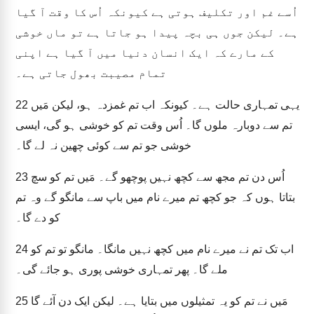
اُسے غم اور تکلیف ہوتی ہے کیونکہ اُس کا وقت آ گیا
ہے۔ لیکن جوں ہی بچہ پیدا ہو جاتا ہے تو ماں خوشی
کے مارے کہ ایک انسان دنیا میں آ گیا ہے اپنی
تمام مصیبت بھول جاتی ہے۔
یہی تمہاری حالت ہے۔ کیونکہ اب تم غمزدہ ہو، لیکن مَیں
22
تم سے دوبارہ ملوں گا۔ اُس وقت تم کو خوشی ہو گی، ایسی
خوشی جو تم سے کوئی چھین نہ لے گا۔
اُس دن تم مجھ سے کچھ نہیں پوچھو گے۔ مَیں تم کو سچ
23
بتاتا ہوں کہ جو کچھ تم میرے نام میں باپ سے مانگو گے وہ تم
کو دے گا۔
اب تک تم نے میرے نام میں کچھ نہیں مانگا۔ مانگو تو تم کو
24
ملے گا۔ پھر تمہاری خوشی پوری ہو جائے گی۔
مَیں نے تم کو یہ تمثیلوں میں بتایا ہے۔ لیکن ایک دن آئے گا
25