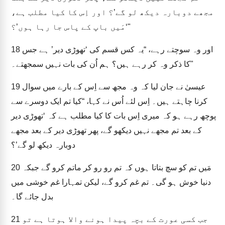
مجھے دوبارہ دیکھ لو گے’؟ اور اِس کا کیا مطلب ہے،
‘مَیں باپ کے پاس جا رہا ہوں’؟"
اور وہ سوچتے رہے، “یہ کس قسم کی ‘تھوڑی دیر’ ہے جس
18
کا ذکر وہ کر رہے ہیں؟ ہم اُن کی بات نہیں سمجھتے۔"
عیسیٰ نے جان لیا کہ وہ مجھ سے اِس کے بارے میں سوال
19
کرنا چاہتے ہیں۔ اِس لئے اُس نے کہا، “کیا تم ایک دوسرے سے
پوچھ رہے ہو کہ میری اِس بات کا کیا مطلب ہے کہ ‘تھوڑی دیر
کے بعد تم مجھے نہیں دیکھو گے، پھر تھوڑی دیر کے بعد مجھے
دوبارہ دیکھ لو گے’؟
مَیں تم کو سچ بتاتا ہوں کہ تم رو رو کر ماتم کرو گے جبکہ
20
دنیا خوش ہو گی۔ تم غم کرو گے، لیکن تمہارا غم خوشی میں
بدل جائے گا۔
جب کسی عورت کے بچہ پیدا ہونے والا ہوتا ہے تو
21