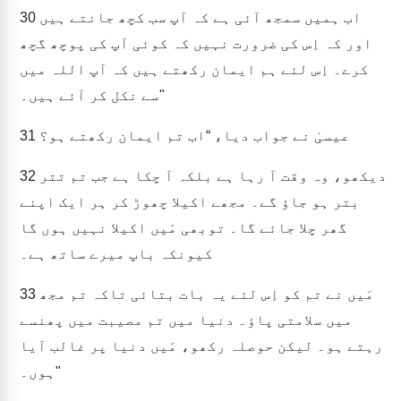
اب ہمیں سمجھ آئی ہے کہ آپ سب کچھ جانتے ہیں
30
اور کہ اِس کی ضرورت نہیں کہ کوئی آپ کی پوچھ گچھ
کرے۔ اِس لئے ہم ایمان رکھتے ہیں کہ آپ اللہ میں
سے نکل کر آئے ہیں۔"
عیسیٰ نے جواب دیا، “اب تم ایمان رکھتے ہو؟
31
دیکھو، وہ وقت آ رہا ہے بلکہ آ چکا ہے جب تم تتر
32
بتر ہو جاؤ گے۔ مجھے اکیلا چھوڑ کر ہر ایک اپنے
گھر چلا جائے گا۔ توبھی مَیں اکیلا نہیں ہوں گا
کیونکہ باپ میرے ساتھ ہے۔
مَیں نے تم کو اِس لئے یہ بات بتائی تاکہ تم مجھ
33
میں سلامتی پاؤ۔ دنیا میں تم مصیبت میں پھنسے
رہتے ہو۔ لیکن حوصلہ رکھو، مَیں دنیا پر غالب آیا
ہوں۔"