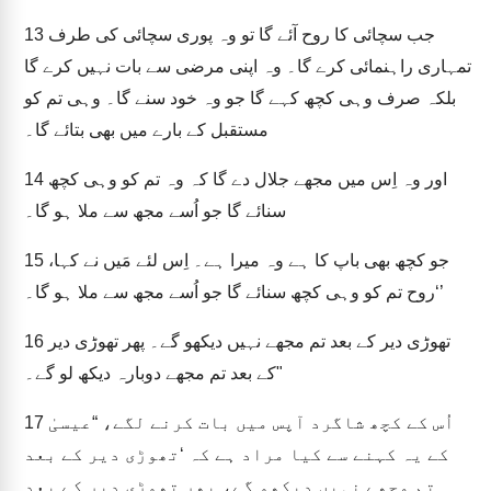
جب سچائی کا روح آئے گا تو وہ پوری سچائی کی طرف
13
تمہاری راہنمائی کرے گا۔ وہ اپنی مرضی سے بات نہیں کرے گا
بلکہ صرف وہی کچھ کہے گا جو وہ خود سنے گا۔ وہی تم کو
مستقبل کے بارے میں بھی بتائے گا۔
اور وہ اِس میں مجھے جلال دے گا کہ وہ تم کو وہی کچھ
14
سنائے گا جو اُسے مجھ سے ملا ہو گا۔
جو کچھ بھی باپ کا ہے وہ میرا ہے۔ اِس لئے مَیں نے کہا،
15
‘روح تم کو وہی کچھ سنائے گا جو اُسے مجھ سے ملا ہو گا۔’
تھوڑی دیر کے بعد تم مجھے نہیں دیکھو گے۔ پھر تھوڑی دیر
16
کے بعد تم مجھے دوبارہ دیکھ لو گے۔"
اُس کے کچھ شاگرد آپس میں بات کرنے لگے، “عیسیٰ
17
کے یہ کہنے سے کیا مراد ہے کہ ‘تھوڑی دیر کے بعد
تم مجھے نہیں دیکھو گے، پھر تھوڑی دیر کے بعد