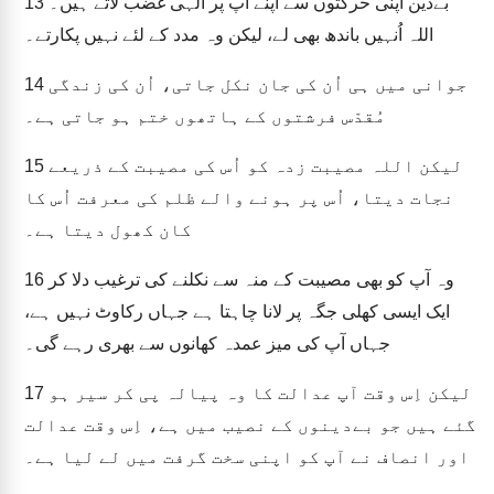
بےدین اپنی حرکتوں سے اپنے آپ پر الٰہی غضب لاتے ہیں۔
13
اللہ اُنہیں باندھ بھی لے، لیکن وہ مدد کے لئے نہیں پکارتے۔
جوانی میں ہی اُن کی جان نکل جاتی، اُن کی زندگی
14
مُقدّس فرشتوں کے ہاتھوں ختم ہو جاتی ہے۔
لیکن اللہ مصیبت زدہ کو اُس کی مصیبت کے ذریعے
15
نجات دیتا، اُس پر ہونے والے ظلم کی معرفت اُس کا
کان کھول دیتا ہے۔
وہ آپ کو بھی مصیبت کے منہ سے نکلنے کی ترغیب دلا کر
16
ایک ایسی کھلی جگہ پر لانا چاہتا ہے جہاں رکاوٹ نہیں ہے،
جہاں آپ کی میز عمدہ کھانوں سے بھری رہے گی۔
لیکن اِس وقت آپ عدالت کا وہ پیالہ پی کر سیر ہو
17
گئے ہیں جو بےدینوں کے نصیب میں ہے، اِس وقت عدالت
اور انصاف نے آپ کو اپنی سخت گرفت میں لے لیا ہے۔