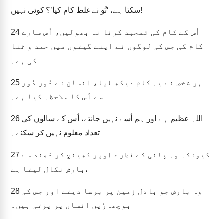
سکتا ہے، ‘تُو نے غلط کام کیا’؟ کوئی نہیں!
اُس کے کام کی تمجید کرنا نہ بھولیں، اُس سارے
24
کام کی جس کی لوگوں نے اپنے گیتوں میں حمد و ثنا
کی ہے۔
ہر شخص نے یہ کام دیکھ لیا، انسان نے دُور دُور
25
سے اُس کا ملاحظہ کیا ہے۔
اللہ عظیم ہے اور ہم اُسے نہیں جانتے، اُس کے سالوں کی
26
تعداد معلوم نہیں کر سکتے۔
کیونکہ وہ پانی کے قطرے اوپر کھینچ کر دُھند سے
27
بارش نکال لیتا ہے،
وہ بارش جو بادل زمین پر برسا دیتے اور جس کی
28
بوچھاڑیں انسان پر پڑتی ہیں۔