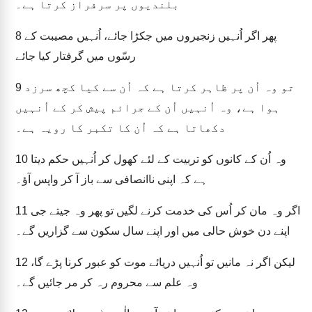
بلندیوں پر سرفراز کرتا ہے۔
پھر اگر اُنہیں زنجیروں میں جکڑا جائے، اُنہیں مصیبت کے
8
رسّوں میں گرفتار کیا جائے
تو وہ اُن پر ظاہر کرتا ہے کہ اُن سے کیا کچھ سرزد
9
ہوا ہے، وہ اُنہیں اُن کے جرائم پیش کر کے اُنہیں
دکھاتا ہے کہ اُن کا تکبر کا رویہ ہے۔
وہ اُن کے کانوں کو تربیت کے لئے کھول کر اُنہیں حکم دیتا
10
ہے کہ اپنی ناانصافی سے باز آ کر واپس آؤ۔
اگر وہ مان کر اُس کی خدمت کرنے لگیں تو پھر وہ جیتے جی
11
اپنے دن خوش حالی میں اور اپنے سال سکون سے گزاریں گے۔
لیکن اگر نہ مانیں تو اُنہیں دریائے موت کو عبور کرنا پڑے گا،
12
وہ علم سے محروم رہ کر مر جائیں گے۔