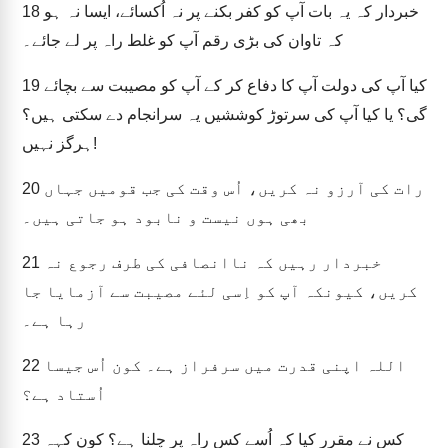
خبردار کہ یہ بات آپ کو کفر بکنے پر نہ اُکسائے، ایسا نہ ہو
18
کہ تاوان کی بڑی رقم آپ کو غلط راہ پر لے جائے۔
کیا آپ کی دولت آپ کا دفاع کر کے آپ کو مصیبت سے بچائے
19
گی؟ یا کیا آپ کی سرتوڑ کوششیں یہ سرانجام دے سکتی ہیں؟
ہرگز نہیں!
رات کی آرزو نہ کریں، اُس وقت کی جب قومیں جہاں
20
بھی ہوں نیست و نابود ہو جاتی ہیں۔
خبردار رہیں کہ ناانصافی کی طرف رجوع نہ
21
کریں، کیونکہ آپ کو اِسی لئے مصیبت سے آزمایا جا
رہا ہے۔
اللہ اپنی قدرت میں سرفراز ہے۔ کون اُس جیسا
22
اُستاد ہے؟
کس نے مقرر کیا کہ اُسے کس راہ پر چلنا ہے؟ کون کہہ
23