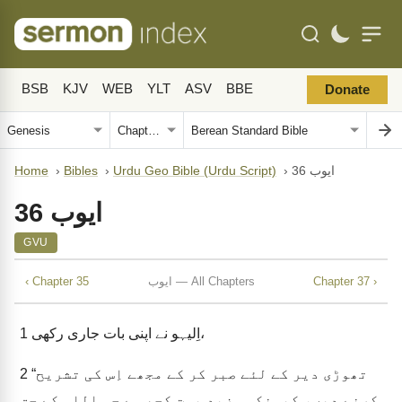
BSB
KJV
WEB
YLT
ASV
BBE
Donate
ایوب 36
›
Urdu Geo Bible (Urdu Script)
›
Bibles
›
Home
ایوب 36
GVU
Chapter 37 ›
ایوب — All Chapters
‹ Chapter 35
اِلیہو نے اپنی بات جاری رکھی،
1
“تھوڑی دیر کے لئے صبر کر کے مجھے اِس کی تشریح
2
کرنے دیں، کیونکہ مزید بہت کچھ ہے جو اللہ کے حق