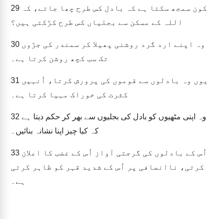
کون سمجھ سکتا ہے کہ بادل کس طرح چھا جاتے، کہ
29
اللہ کے مسکن سے بجلیاں کس طرح کڑکتی ہیں؟
وہ اپنے ارد گرد روشنی پھیلا کر سمندر کی جڑوں
30
تک سب کچھ روشن کرتا ہے۔
یوں وہ بادلوں سے قوموں کی پرورش کرتا، اُنہیں
31
کثرت کی خوراک مہیا کرتا ہے۔
وہ اپنی مٹھیوں کو بادل کی بجلیوں سے بھر کر حکم دیتا ہے
32
کہ کیا چیز اپنا نشانہ بنائیں۔
اُس کے بادلوں کی گرجتی آواز اُس کے غضب کا اعلان
33
کرتی، ناانصافی پر اُس کے شدید قہر کو ظاہر کرتی
ہے۔