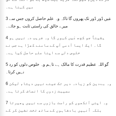
میں کہنا ہے۔
مَیں دُور دُور تک پھروں گا تاکہ وہ علم حاصل کروں جس سے
3
میرے خالق کی راستی ثابت ہو جائے۔
یقیناً جو کچھ مَیں کہوں گا وہ فریب دہ نہیں ہو
4
گا۔ ایک ایسا آدمی آپ کے سامنے کھڑا ہے جس نے
خلوص دلی سے اپنا علم حاصل کیا ہے۔
گو اللہ عظیم قدرت کا مالک ہے تاہم وہ خلوص دلوں کو رد
5
نہیں کرتا۔
وہ بےدین کو زیادہ دیر تک جینے نہیں دیتا، لیکن
6
مصیبت زدوں کا انصاف کرتا ہے۔
وہ اپنی آنکھوں کو راست بازوں سے نہیں پھیرتا
7
بلکہ اُنہیں بادشاہوں کے ساتھ تخت نشین کر کے