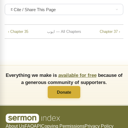
Cite / Share This Page
Chapter 37 ›
ایوب — All Chapters
‹ Chapter 35
Everything we make is
available for free
because of
a generous community of supporters.
Donate
About Us
FAQ
API
Copying Permissions
Privacy Policy