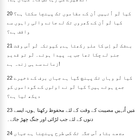
کیا تُو اُنہیں اُن کے مقاموں تک پہنچا سکتا ہے؟
20
کیا تُو اُن کے گھروں تک لے جانے والی راہوں سے
واقف ہے؟
بےشک تُو اِس کا علم رکھتا ہے، کیونکہ تُو اُس وقت
21
جنم لے چکا تھا جب یہ پیدا ہوئے۔ تُو تو قدیم
زمانے سے ہی زندہ ہے!
کیا تُو وہاں تک پہنچ گیا ہے جہاں برف کے ذخیرے
22
جمع ہوتے ہیں؟ کیا تُو نے اولوں کے گوداموں کو
دیکھ لیا ہے؟
مَیں اُنہیں مصیبت کے وقت کے لئے محفوظ رکھتا ہوں، ایسے
23
دنوں کے لئے جب لڑائی اور جنگ چھڑ جائے۔
مجھے بتا، اُس جگہ تک کس طرح پہنچنا ہے جہاں
24