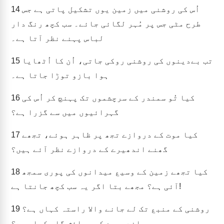
اُس کی روشنی میں زمین یوں تشکیل پاتی ہے جس
14
طرح مٹی جس پر مُہر لگائی جائے۔ سب کچھ رنگ دار
لباس پہنے نظر آتا ہے۔
تب بےدینوں کی روشنی روکی جاتی، اُن کا اُٹھایا
15
ہوا بازو توڑا جاتا ہے۔
کیا تُو سمندر کے سرچشموں تک پہنچ کر اُس کی
16
گہرائیوں میں سے گزرا ہے؟
کیا موت کے دروازے تجھ پر ظاہر ہوئے، تجھے
17
گھنے اندھیرے کے دروازے نظر آئے ہیں؟
کیا تجھے زمین کے وسیع میدانوں کی پوری سمجھ
18
آئی ہے؟ مجھے بتا اگر یہ سب کچھ جانتا ہے!
روشنی کے منبع تک لے جانے والا راستہ کہاں ہے؟
19
اندھیرے کی رہائش گاہ کہاں ہے؟