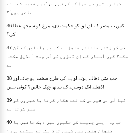
کیا وہ تیرے پاس آ کر کہتی ہے، ‘مَیں خدمت کے لئے
حاضر ہوں’؟
کس نے مصر کے لق لق کو حکمت دی، مرغ کو سمجھ عطا
36
کی؟
کس کو اِتنی دانائی حاصل ہے کہ وہ بادلوں کو گن
37
سکے؟ کون آسمان کے اِن گھڑوں کو اُس وقت اُنڈیل سکتا
ہے
جب مٹی ڈھالے ہوئے لوہے کی طرح سخت ہو جائے اور
38
ڈھیلے ایک دوسرے کے ساتھ چپک جائیں؟ کوئی نہیں!
کیا تُو ہی شیرنی کے لئے شکار کرتا یا شیروں کو
39
سیر کرتا ہے
جب وہ اپنی چھپنے کی جگہوں میں دبک جائیں یا
40
گنجان جنگل میں کہیں تاک لگائے بیٹھے ہوں؟