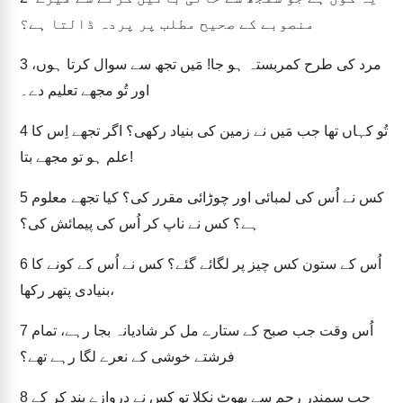
منصوبے کے صحیح مطلب پر پردہ ڈالتا ہے؟
مرد کی طرح کمربستہ ہو جا! مَیں تجھ سے سوال کرتا ہوں،
3
اور تُو مجھے تعلیم دے۔
تُو کہاں تھا جب مَیں نے زمین کی بنیاد رکھی؟ اگر تجھے اِس کا
4
علم ہو تو مجھے بتا!
کس نے اُس کی لمبائی اور چوڑائی مقرر کی؟ کیا تجھے معلوم
5
ہے؟ کس نے ناپ کر اُس کی پیمائش کی؟
اُس کے ستون کس چیز پر لگائے گئے؟ کس نے اُس کے کونے کا
6
بنیادی پتھر رکھا،
اُس وقت جب صبح کے ستارے مل کر شادیانہ بجا رہے، تمام
7
فرشتے خوشی کے نعرے لگا رہے تھے؟
جب سمندر رِحم سے پھوٹ نکلا تو کس نے دروازے بند کر کے
8