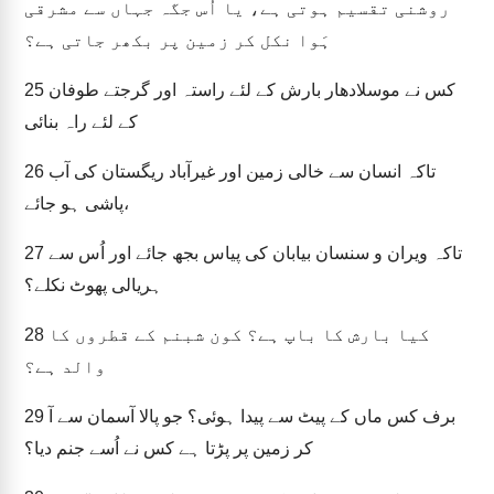
روشنی تقسیم ہوتی ہے، یا اُس جگہ جہاں سے مشرقی
ہَوا نکل کر زمین پر بکھر جاتی ہے؟
کس نے موسلادھار بارش کے لئے راستہ اور گرجتے طوفان
25
کے لئے راہ بنائی
تاکہ انسان سے خالی زمین اور غیرآباد ریگستان کی آب
26
پاشی ہو جائے،
تاکہ ویران و سنسان بیابان کی پیاس بجھ جائے اور اُس سے
27
ہریالی پھوٹ نکلے؟
کیا بارش کا باپ ہے؟ کون شبنم کے قطروں کا
28
والد ہے؟
برف کس ماں کے پیٹ سے پیدا ہوئی؟ جو پالا آسمان سے آ
29
کر زمین پر پڑتا ہے کس نے اُسے جنم دیا؟