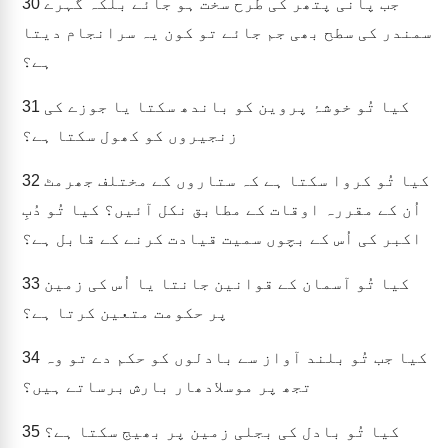
جب پانی پتھر کی طرح سخت ہو جائے بلکہ گہرے
30
سمندر کی سطح بھی جم جائے تو کون یہ سرانجام دیتا
ہے؟
کیا تُو خوشۂ پروین کو باندھ سکتا یا جوزے کی
31
زنجیروں کو کھول سکتا ہے؟
کیا تُو کروا سکتا ہے کہ ستاروں کے مختلف جھرمٹ
32
اُن کے مقررہ اوقات کے مطابق نکل آئیں؟ کیا تُو دُبِ
اکبر کی اُس کے بچوں سمیت قیادت کرنے کے قابل ہے؟
کیا تُو آسمان کے قوانین جانتا یا اُس کی زمین
33
پر حکومت متعین کرتا ہے؟
کیا جب تُو بلند آواز سے بادلوں کو حکم دے تو وہ
34
تجھ پر موسلادھار بارش برساتے ہیں؟
کیا تُو بادل کی بجلی زمین پر بھیج سکتا ہے؟
35