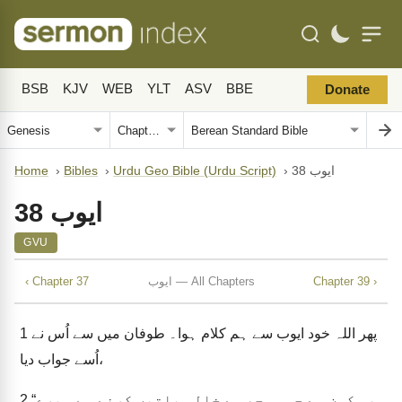
BSB
KJV
WEB
YLT
ASV
BBE
Donate
ایوب 38
›
Urdu Geo Bible (Urdu Script)
›
Bibles
›
Home
ایوب 38
GVU
Chapter 39 ›
ایوب — All Chapters
‹ Chapter 37
پھر اللہ خود ایوب سے ہم کلام ہوا۔ طوفان میں سے اُس نے
1
اُسے جواب دیا،
“یہ کون ہے جو سمجھ سے خالی باتیں کرنے سے میرے
2