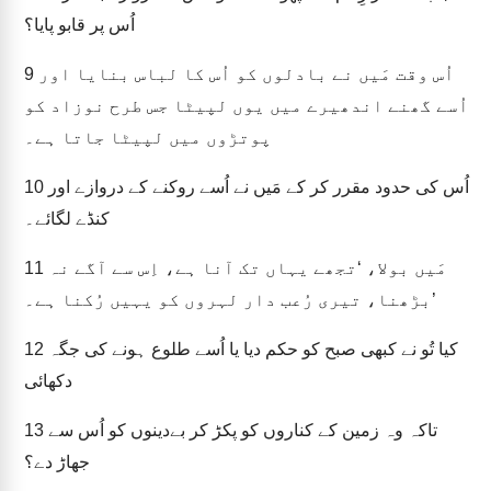
اُس پر قابو پایا؟
اُس وقت مَیں نے بادلوں کو اُس کا لباس بنایا اور
9
اُسے گھنے اندھیرے میں یوں لپیٹا جس طرح نوزاد کو
پوتڑوں میں لپیٹا جاتا ہے۔
اُس کی حدود مقرر کر کے مَیں نے اُسے روکنے کے دروازے اور
10
کنڈے لگائے۔
مَیں بولا، ‘تجھے یہاں تک آنا ہے، اِس سے آگے نہ
11
بڑھنا، تیری رُعب دار لہروں کو یہیں رُکنا ہے۔’
کیا تُو نے کبھی صبح کو حکم دیا یا اُسے طلوع ہونے کی جگہ
12
دکھائی
تاکہ وہ زمین کے کناروں کو پکڑ کر بےدینوں کو اُس سے
13
جھاڑ دے؟