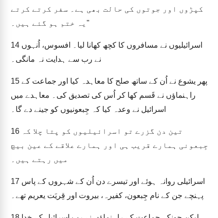
کپڑوں اور جوتوں کی حالت بھی ہے۔ سفر کرتے کرتے
یہ ختم ہو گئے ہیں۔"
اسرائیلیوں نے مسافروں کا کچھ کھانا لیا۔ افسوس، اُنہوں
14
نے رب سے ہدایت نہ مانگی۔
پھر یشوع نے اُن کے ساتھ صلح کا معاہدہ کیا اور جماعت کے
15
راہنماؤں نے قَسم کھا کر اُس کی تصدیق کی۔ معاہدے میں
اسرائیل نے وعدہ کیا کہ جِبعونیوں کو جینے دے گا۔
تین دن گزرے تو اسرائیلیوں کو پتا چلا کہ
16
جِبعونی ہمارے قریب ہی اور ہمارے علاقے کے عین بیچ
میں رہتے ہیں۔
اسرائیلی روانہ ہوئے اور تیسرے دن اُن کے شہروں کے پاس
17
پہنچے جن کے نام جِبعون، کفیرہ، بیروت اور قِریَت یعریم تھے۔
لیکن چونکہ جماعت کے راہنماؤں نے رب اسرائیل کے خدا
18