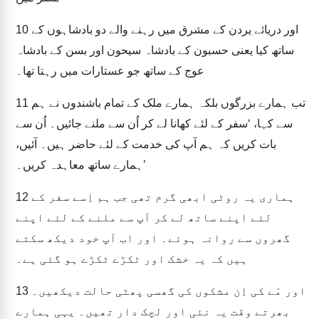
اور دریائے یردن کے مشرق میں رہنے والے دو بادشاہوں کے
10
ساتھ کیا یعنی حسبون کے بادشاہ سیحون اور بسن کے بادشاہ
عوج کے ساتھ جو عستارات میں رہتا تھا۔
تب ہمارے بزرگوں بلکہ ہمارے ملک کے تمام باشندوں نے ہم
11
سے کہا، ‘سفر کے لئے کھانا لے کر اُن سے ملنے جائیں۔ اُن سے
بات کریں کہ ہم آپ کی خدمت کے لئے حاضر ہیں۔ آئیں،
ہمارے ساتھ معاہدہ کریں۔’
ہماری یہ روٹی ابھی گرم تھی جب ہم اِسے سفر کے
12
لئے اپنے ساتھ لے کر آپ سے ملنے کے لئے اپنے
گھروں سے روانہ ہوئے۔ اور اب آپ خود دیکھ سکتے
ہیں کہ یہ خشک اور ٹکڑے ٹکڑے ہو گئی ہے۔
اور مَے کی اِن مشکوں کی گھسی پھٹی حالت دیکھیں۔
13
بھرتے وقت یہ نئی اور لچک دار تھیں۔ یہی ہمارے