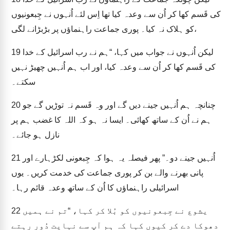
کی قَسم کھا کر اُن سے وعدہ کیا تھا اِس لئے اُنہوں نے جِبعونیوں
کو ہلاک نہ کیا۔ پوری جماعت راہنماؤں پر بڑبڑانے لگی،
لیکن اُنہوں نے جواب میں کہا، “ہم نے رب اسرائیل کے خدا
19
کی قَسم کھا کر اُن سے وعدہ کیا، اور اب ہم اُنہیں چھیڑ نہیں
سکتے۔
چنانچہ ہم اُنہیں جینے دیں گے اور وہ قَسم نہ توڑیں گے جو
20
ہم نے اُن کے ساتھ کھائی۔ ایسا نہ ہو کہ اللہ کا غضب ہم پر
نازل ہو جائے۔
اُنہیں جینے دو۔” پھر فیصلہ یہ ہوا کہ جِبعونی لکڑہارے اور
21
پانی بھرنے والے بن کر پوری جماعت کی خدمت کریں۔ یوں
اسرائیلی راہنماؤں کا اُن کے ساتھ وعدہ قائم رہا۔
یشوع نے جِبعونیوں کو بُلا کر کہا، “تم نے ہمیں
22
دھوکا دے کر کیوں کہا کہ ہم آپ سے نہایت دُور رہتے