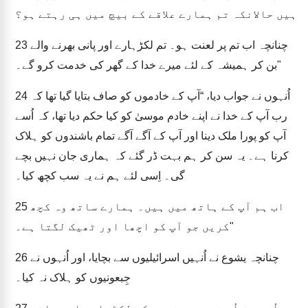
ہیں حالانکہ تم ہمارے علاقے کے بیچ میں ہی رہتے ہو؟
چنانچہ اب تم پر لعنت ہو۔ تم لکڑہارے اور پانی بھرنے والے
23
بن کر ہمیشہ کے لئے میرے خدا کے گھر کی خدمت کرو گے۔"
اُنہوں نے جواب دیا، “آپ کے خادموں کو صاف بتایا گیا تھا کہ
24
رب آپ کے خدا نے اپنے خادم موسیٰ کو کیا حکم دیا تھا، کہ اُسے
آپ کو پورا ملک دینا اور آپ کے آگے آگے تمام باشندوں کو ہلاک
کرنا ہے۔ یہ سن کر ہم بہت ڈر گئے کہ ہماری جان نہیں بچے
گی۔ اِسی لئے ہم نے یہ سب کچھ کیا۔
اب ہم آپ کے ہاتھ میں ہیں۔ ہمارے ساتھ وہ کچھ
25
کریں جو آپ کو اچھا اور ٹھیک لگتا ہے۔"
چنانچہ یشوع نے اُنہیں اسرائیلیوں سے بچایا، اور اُنہوں نے
26
جِبعونیوں کو ہلاک نہ کیا۔