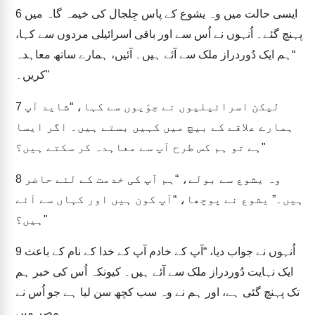
ایسی حالت میں وہ یشوع کے پاس جِلجال کی خیمہ گاہ میں
6
پہنچ گئے۔ اُنہوں نے اُس سے اور باقی اسرائیلی مردوں سے کہا،
“ہم ایک دُوردراز ملک سے آئے ہیں۔ آئیں، ہمارے ساتھ معاہدہ
کریں۔"
لیکن اسرائیلیوں نے حِوّیوں سے کہا، “شاید آپ
7
ہمارے علاقے کے بیچ میں کہیں بستے ہیں۔ اگر ایسا
ہے تو ہم کس طرح آپ سے معاہدہ کر سکتے ہیں؟"
وہ یشوع سے بولے، “ہم آپ کی خدمت کے لئے حاضر
8
ہیں۔” یشوع نے پوچھا، “آپ کون ہیں اور کہاں سے آئے
ہیں؟"
اُنہوں نے جواب دیا، “آپ کے خادم آپ کے خدا کے نام کے باعث
9
ایک نہایت دُوردراز ملک سے آئے ہیں۔ کیونکہ اُس کی خبر ہم
تک پہنچ گئی ہے، اور ہم نے وہ سب کچھ سن لیا ہے جو اُس نے
مصر میں