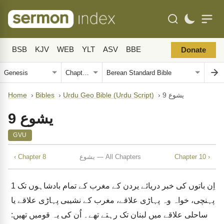
BSB
KJV
WEB
YLT
ASV
BBE
Donate
یشوع 9
›
Urdu Geo Bible (Urdu Script)
›
Bibles
›
Home
یشوع 9
GVU
Chapter 10 ›
یشوع — All Chapters
‹ Chapter 8
اِن باتوں کی خبر دریائے یردن کے مغرب کے تمام بادشاہوں تک
1
پہنچی، خواہ وہ پہاڑی علاقے، مغرب کے نشیبی پہاڑی علاقے یا
ساحلی علاقے میں لبنان تک رہتے تھے۔ اُن کی یہ قومیں تھیں: