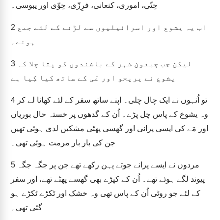
حِتّی، اموری، کنعانی، فرِزّی، حِوّی اور یبوسی۔
اب یہ یشوع اور اسرائیلیوں سے لڑنے کے لئے جمع
2
ہوئے۔
لیکن جب جِبعون شہر کے باشندوں کو پتا چلا کہ
3
یشوع نے یریحو اور عَی کے ساتھ کیا کِیا ہے
تو اُنہوں نے ایک چال چلی۔ اپنے ساتھ سفر کے لئے کھانا لے کر
4
وہ یشوع کے پاس چل پڑے۔ اُن کے گدھوں پر خستہ حال بوریاں
اور مَے کی ایسی پرانی اور گھسی پھٹی مشکیں لدی ہوئی تھیں
جن کی بار بار مرمت ہوئی تھی۔
مردوں نے ایسے پرانے جوتے پہن رکھے تھے جن پر جگہ جگہ
5
پیوند لگے ہوئے تھے۔ اُن کے کپڑے بھی گھسے پھٹے تھے، اور سفر
کے لئے جو روٹی اُن کے پاس تھی وہ خشک اور ٹکڑے ٹکڑے ہو
گئی تھی۔