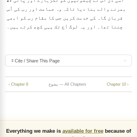
اُسی دن اُس نے جِبعونیوں کو لکڑہارے اور پانی
27
بھرنے والے بنا دیا تاکہ وہ جماعت اور رب کی اُس
قربان گاہ کی خدمت کریں جس کا مقام رب کو ابھی
چننا تھا۔ اور یہ لوگ آج تک یہی کچھ کرتے ہیں۔
Cite / Share This Page
Chapter 10 ›
یشوع — All Chapters
‹ Chapter 8
Everything we make is
available for free
because of