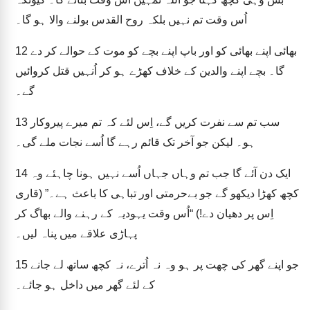
اُس وقت تم نہیں بلکہ روح القدس بولنے والا ہو گا۔
بھائی اپنے بھائی کو اور باپ اپنے بچے کو موت کے حوالے کر دے
12
گا۔ بچے اپنے والدین کے خلاف کھڑے ہو کر اُنہیں قتل کروائیں
گے۔
سب تم سے نفرت کریں گے، اِس لئے کہ تم میرے پیروکار
13
ہو۔ لیکن جو آخر تک قائم رہے گا اُسے نجات ملے گی۔
ایک دن آئے گا جب تم وہاں جہاں اُسے نہیں ہونا چاہئے وہ
14
کچھ کھڑا دیکھو گے جو بےحرمتی اور تباہی کا باعث ہے۔” (قاری
اِس پر دھیان دے!) “اُس وقت یہودیہ کے رہنے والے بھاگ کر
پہاڑی علاقے میں پناہ لیں۔
جو اپنے گھر کی چھت پر ہو وہ نہ اُترے، نہ کچھ ساتھ لے جانے
15
کے لئے گھر میں داخل ہو جائے۔