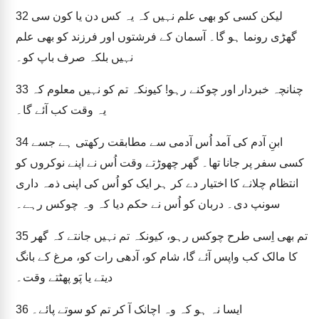
لیکن کسی کو بھی علم نہیں کہ یہ کس دن یا کون سی
32
گھڑی رونما ہو گا۔ آسمان کے فرشتوں اور فرزند کو بھی علم
نہیں بلکہ صرف باپ کو۔
چنانچہ خبردار اور چوکنے رہو! کیونکہ تم کو نہیں معلوم کہ
33
یہ وقت کب آئے گا۔
ابنِ آدم کی آمد اُس آدمی سے مطابقت رکھتی ہے جسے
34
کسی سفر پر جانا تھا۔ گھر چھوڑتے وقت اُس نے اپنے نوکروں کو
انتظام چلانے کا اختیار دے کر ہر ایک کو اُس کی اپنی ذمہ داری
سونپ دی۔ دربان کو اُس نے حکم دیا کہ وہ چوکس رہے۔
تم بھی اِسی طرح چوکس رہو، کیونکہ تم نہیں جانتے کہ گھر
35
کا مالک کب واپس آئے گا، شام کو، آدھی رات کو، مرغ کے بانگ
دیتے یا پَو پھٹتے وقت۔
ایسا نہ ہو کہ وہ اچانک آ کر تم کو سوتے پائے۔
36