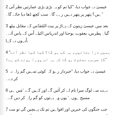
عیسیٰ نے جواب دیا، “کیا تم کو یہ بڑی بڑی عمارتیں نظر آتی
2
ہیں؟ پتھر پر پتھر نہیں رہے گا۔ سب کچھ ڈھا دیا جائے گا۔"
بعد میں عیسیٰ زیتون کے پہاڑ پر بیت المُقدّس کے مقابل بیٹھ
3
گیا۔ پطرس، یعقوب، یوحنا اور اندریاس اکیلے اُس کے پاس آئے۔
اُنہوں نے کہا،
“ہمیں ذرا بتائیں، یہ کب ہو گا؟ کیا کیا نظر آئے
4
گا جس سے معلوم ہو گا کہ یہ اب پورا ہونے کو ہے؟"
عیسیٰ نے جواب دیا، “خبردار رہو کہ کوئی تمہیں گم راہ نہ
5
کر دے۔
بہت سے لوگ میرا نام لے کر آئیں گے اور کہیں گے، ‘مَیں ہی
6
مسیح ہوں۔’ یوں وہ بہتوں کو گم راہ کر دیں گے۔
جب جنگوں کی خبریں اور افواہیں تم تک پہنچیں گی تو مت
7