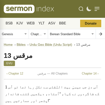
BSB
KJV
WEB
YLT
ASV
BBE
Donate
مرقس 13
›
Urdu Geo Bible (Urdu Script)
›
Bibles
›
Home
مرقس 13
GVU
Chapter 14 ›
مرقس — All Chapters
‹ Chapter 12
اُس دن جب عیسیٰ بیت المُقدّس سے نکل رہا تھا تو اُس
1
کے شاگردوں نے کہا، “اُستاد، دیکھیں کتنے شاندار
پتھر اور عمارتیں ہیں!"