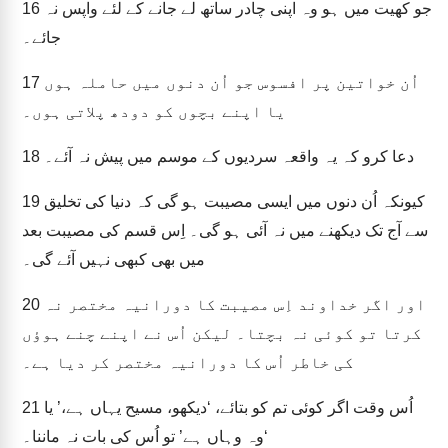
جو کھیت میں ہو وہ اپنی چادر ساتھ لے جانے کے لئے واپس نہ
16
جائے۔
اُن خواتین پر افسوس جو اُن دنوں میں حاملہ ہوں
17
یا اپنے بچوں کو دودھ پلاتی ہوں۔
دعا کرو کہ یہ واقعہ سردیوں کے موسم میں پیش نہ آئے۔
18
کیونکہ اُن دنوں میں ایسی مصیبت ہو گی کہ دنیا کی تخلیق
19
سے آج تک دیکھنے میں نہ آئی ہو گی۔ اِس قسم کی مصیبت بعد
میں بھی کبھی نہیں آئے گی۔
اور اگر خداوند اِس مصیبت کا دورانیہ مختصر نہ
20
کرتا تو کوئی نہ بچتا۔ لیکن اُس نے اپنے چنے ہوؤں
کی خاطر اُس کا دورانیہ مختصر کر دیا ہے۔
اُس وقت اگر کوئی تم کو بتائے، ‘دیکھو، مسیح یہاں ہے،’ یا
21
‘وہ وہاں ہے’ تو اُس کی بات نہ ماننا۔