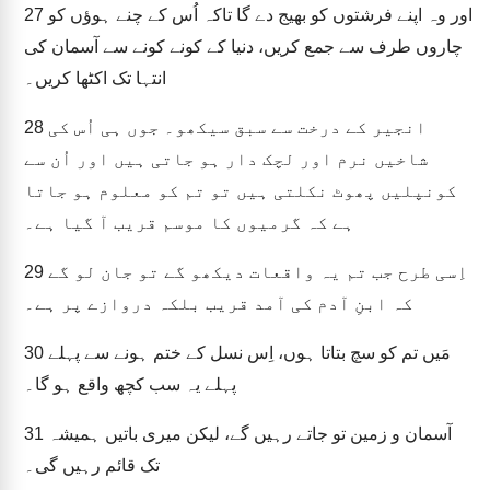
اور وہ اپنے فرشتوں کو بھیج دے گا تاکہ اُس کے چنے ہوؤں کو
27
چاروں طرف سے جمع کریں، دنیا کے کونے کونے سے آسمان کی
انتہا تک اکٹھا کریں۔
انجیر کے درخت سے سبق سیکھو۔ جوں ہی اُس کی
28
شاخیں نرم اور لچک دار ہو جاتی ہیں اور اُن سے
کونپلیں پھوٹ نکلتی ہیں تو تم کو معلوم ہو جاتا
ہے کہ گرمیوں کا موسم قریب آ گیا ہے۔
اِسی طرح جب تم یہ واقعات دیکھو گے تو جان لو گے
29
کہ ابنِ آدم کی آمد قریب بلکہ دروازے پر ہے۔
مَیں تم کو سچ بتاتا ہوں، اِس نسل کے ختم ہونے سے پہلے
30
پہلے یہ سب کچھ واقع ہو گا۔
آسمان و زمین تو جاتے رہیں گے، لیکن میری باتیں ہمیشہ
31
تک قائم رہیں گی۔