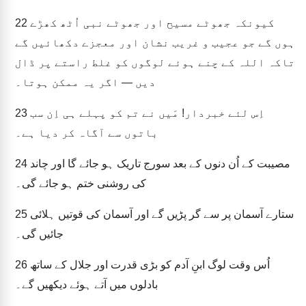
کیونکہ جھوٹے مسیح اور جھوٹے نبی اُٹھ کھڑے
22
ہوں گے جو عجیب و غریب نشان اور معجزے دکھائیں گے
تاکہ اللہ کے چنے ہوئے لوگوں کو غلط راستے پر ڈال
دیں — اگر یہ ممکن ہوتا۔
اِس لئے خبردار! مَیں نے تم کو پہلے ہی اِن سب
23
باتوں سے آگاہ کر دیا ہے۔
مصیبت کے اُن دنوں کے بعد سورج تاریک ہو جائے گا اور چاند
24
کی روشنی ختم ہو جائے گی۔
ستارے آسمان پر سے گر پڑیں گے اور آسمان کی قوتیں ہلائی
25
جائیں گی۔
اُس وقت لوگ ابنِ آدم کو بڑی قدرت اور جلال کے ساتھ
26
بادلوں میں آتے ہوئے دیکھیں گے۔