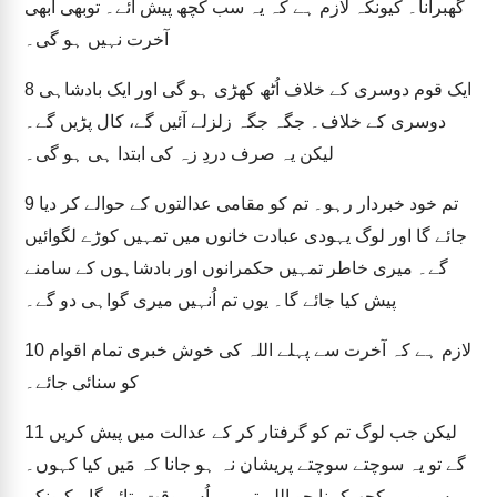
گھبرانا۔ کیونکہ لازم ہے کہ یہ سب کچھ پیش آئے۔ توبھی ابھی
آخرت نہیں ہو گی۔
ایک قوم دوسری کے خلاف اُٹھ کھڑی ہو گی اور ایک بادشاہی
8
دوسری کے خلاف۔ جگہ جگہ زلزلے آئیں گے، کال پڑیں گے۔
لیکن یہ صرف دردِ زہ کی ابتدا ہی ہو گی۔
تم خود خبردار رہو۔ تم کو مقامی عدالتوں کے حوالے کر دیا
9
جائے گا اور لوگ یہودی عبادت خانوں میں تمہیں کوڑے لگوائیں
گے۔ میری خاطر تمہیں حکمرانوں اور بادشاہوں کے سامنے
پیش کیا جائے گا۔ یوں تم اُنہیں میری گواہی دو گے۔
لازم ہے کہ آخرت سے پہلے اللہ کی خوش خبری تمام اقوام
10
کو سنائی جائے۔
لیکن جب لوگ تم کو گرفتار کر کے عدالت میں پیش کریں
11
گے تو یہ سوچتے سوچتے پریشان نہ ہو جانا کہ مَیں کیا کہوں۔
بس وہی کچھ کہنا جو اللہ تمہیں اُس وقت بتائے گا۔ کیونکہ