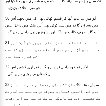
20 سال یا اِس سے زائد کا ہے، جو مردم شماری میں گنا گیا اور
جو میرے خلاف بڑبڑایا۔
گو مَیں نے ہاتھ اُٹھا کر قَسم کھائی تھی کہ مَیں تجھے اُس
30
میں بساؤں گا تم میں سے کوئی بھی اُس ملک میں داخل نہیں
ہو گا۔ صرف کالب بن یفُنّہ اور یشوع بن نون داخل ہوں گے۔
تم نے کہا تھا کہ دشمن ہمارے بچوں کو لُوٹ لیں
31
گے۔ لیکن اُن ہی کو مَیں اُس ملک میں لے جاؤں گا جسے
تم نے رد کیا ہے۔
لیکن تم خود داخل نہیں ہو گے۔ تمہاری لاشیں اِس
32
ریگستان میں پڑی رہیں گی۔
تمہارے بچے 40 سال تک یہاں ریگستان میں گلہ بان
33
ہوں گے۔ اُنہیں تمہاری بےوفائی کے سبب سے اُس وقت
تک تکلیف اُٹھانی پڑے گی جب تک تم میں سے آخری شخص
مر نہ گیا ہو۔