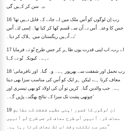
یہ سن کر کہیں گی،
‘رب اِن لوگوں کو اُس ملک میں لے جانے کے قابل نہیں تھا
16
جس کا وعدہ اُس نے اُن سے قَسم کھا کر کیا تھا۔ اِسی لئے اُس
نے اُنہیں ریگستان میں ہلاک کر دیا۔’
اے رب، اب اپنی قدرت یوں ظاہر کر جس طرح تُو نے فرمایا
17
ہے۔ کیونکہ تُو نے کہا،
‘رب تحمل اور شفقت سے بھرپور ہے۔ وہ گناہ اور نافرمانی
18
معاف کرتا ہے، لیکن ہر ایک کو اُس کی مناسب سزا بھی دیتا
ہے۔ جب والدین گناہ کریں تو اُن کی اولاد کو بھی تیسری اور
چوتھی پشت تک سزا کے نتائج بھگتنے پڑیں گے۔’
اِن لوگوں کا قصور اپنی عظیم شفقت کے مطابق
19
معاف کر۔ اُنہیں اُس طرح معاف کر جس طرح تُو اُنہیں
مصر سے نکلتے وقت اب تک معاف کرتا رہا ہے۔"