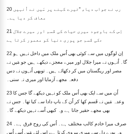
رب نے جواب دیا، “تیرے کہنے پر مَیں نے اُنہیں
20
معاف کر دیا ہے۔
اِس کے باوجود میری حیات کی قَسم اور میرے جلال
21
کی قَسم جو پوری دنیا کو معمور کرتا ہے،
اِن لوگوں میں سے کوئی بھی اُس ملک میں داخل نہیں ہو
22
گا۔ اُنہوں نے میرا جلال اور میرے معجزے دیکھے ہیں جو مَیں نے
مصر اور ریگستان میں کر دکھائے ہیں۔ توبھی اُنہوں نے دس
دفعہ مجھے آزمایا اور میری نہ سنی۔
اُن میں سے ایک بھی اُس ملک کو نہیں دیکھے گا جس کا
23
وعدہ مَیں نے قَسم کھا کر اُن کے باپ دادا سے کیا تھا۔ جس نے
بھی مجھے حقیر جانا ہے وہ کبھی اُسے نہیں دیکھے گا۔
صرف میرا خادم کالب مختلف ہے۔ اُس کی روح فرق ہے۔
24
وہ پورے دل سے میری پیروی کرتا ہے، اِس لئے مَیں اُسے اُس