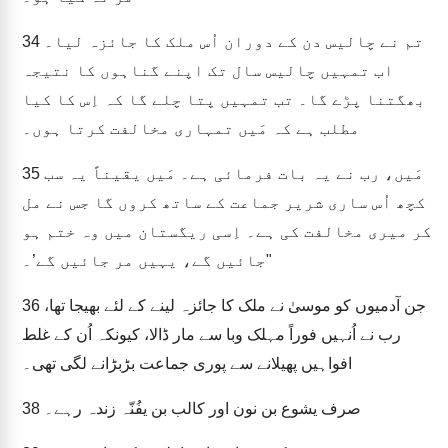
تم نے چالیس دن کے دوران اُس ملک کا جائزہ لیا۔
34
اب تمہیں چالیس سال تک اپنے گناہوں کا نتیجہ
بھگتنا پڑے گا۔ تب تمہیں پتا چلے گا کہ اِس کا کیا
مطلب ہے کہ مَیں تمہاری مخالفت کرتا ہوں۔
مَیں، رب نے یہ بات فرمائی ہے۔ مَیں یقیناً یہ سب
35
کچھ اُس ساری شریر جماعت کے ساتھ کروں گا جس نے مل
کر میری مخالفت کی ہے۔ اِسی ریگستان میں وہ ختم ہو
جائیں گے، یہیں مر جائیں گے’۔"
جن آدمیوں کو موسیٰ نے ملک کا جائزہ لینے کے لئے بھیجا تھا،
36
رب نے اُنہیں فوراً مہلک وبا سے مار ڈالا، کیونکہ اُن کے غلط
افواہیں پھیلانے سے پوری جماعت بڑبڑانے لگی تھی۔
صرف یشوع بن نون اور کالب بن یفُنّہ زندہ رہے۔
38