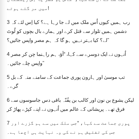
میں مر گئے ہوتے!
رب ہمیں کیوں اُس ملک میں لے جا رہا ہے؟ کیا اِس لئے کہ
3
دشمن ہمیں تلوار سے قتل کرے اور ہمارے بال بچوں کو لُوٹ
لے؟ کیا بہتر نہیں ہو گا کہ ہم مصر واپس جائیں؟"
اُنہوں نے ایک دوسرے سے کہا، “آؤ، ہم راہنما چن کر مصر
4
واپس چلے جائیں۔"
تب موسیٰ اور ہارون پوری جماعت کے سامنے منہ کے بل
5
گرے۔
لیکن یشوع بن نون اور کالب بن یفُنّہ باقی دس جاسوسوں سے
6
فرق تھے۔ پریشانی کے عالم میں اُنہوں نے اپنے کپڑے پھاڑ کر
پوری جماعت سے کہا، “جس ملک میں سے ہم گزرے اور
7
جس کی تفتیش ہم نے کی وہ نہایت ہی اچھا ہے۔