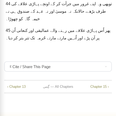
توبھی وہ اپنے غرور میں جرأت کر کے اونچے پہاڑی علاقے کی
44
طرف بڑھے، حالانکہ نہ موسیٰ اور نہ عہد کے صندوق ہی نے
خیمہ گاہ کو چھوڑا۔
پھر اُس پہاڑی علاقے میں رہنے والے عمالیقی اور کنعانی اُن
45
پر آن پڑے اور اُنہیں مارتے مارتے حُرمہ تک تتر بتر کر دیا۔
Cite / Share This Page
Chapter 15 ›
گِنتی — All Chapters
‹ Chapter 13