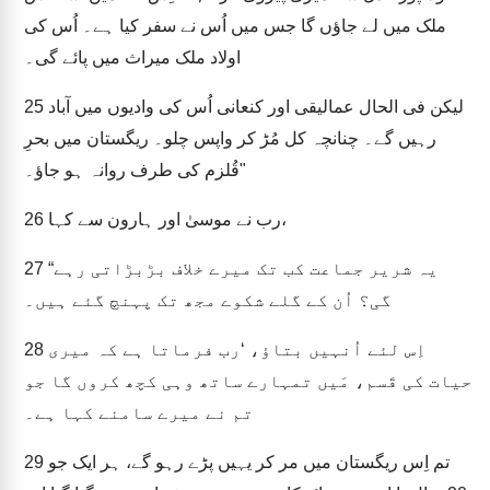
ملک میں لے جاؤں گا جس میں اُس نے سفر کیا ہے۔ اُس کی
اولاد ملک میراث میں پائے گی۔
لیکن فی الحال عمالیقی اور کنعانی اُس کی وادیوں میں آباد
25
رہیں گے۔ چنانچہ کل مُڑ کر واپس چلو۔ ریگستان میں بحرِ
قُلزم کی طرف روانہ ہو جاؤ۔"
رب نے موسیٰ اور ہارون سے کہا،
26
“یہ شریر جماعت کب تک میرے خلاف بڑبڑاتی رہے
27
گی؟ اُن کے گلے شکوے مجھ تک پہنچ گئے ہیں۔
اِس لئے اُنہیں بتاؤ، ‘رب فرماتا ہے کہ میری
28
حیات کی قَسم، مَیں تمہارے ساتھ وہی کچھ کروں گا جو
تم نے میرے سامنے کہا ہے۔
تم اِس ریگستان میں مر کر یہیں پڑے رہو گے، ہر ایک جو
29