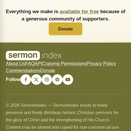
Everything we make is
available for free
because of
a generous community of supporters.
Donate
About Us
FAQ
API
Copying Permissions
Privacy Policy
Commendations
Donate
Follow
© 2026 SermonIndex — SermonIndex exists to freely
preserve and freely distribute historic Christian sermons for
the glory of Christ and the strengthening of His Church.
Content may be shared and copied for non-commercial use