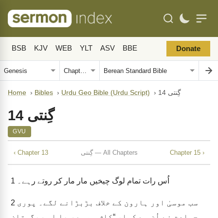
BSB
KJV
WEB
YLT
ASV
BBE
Donate
گِنتی 14
›
Urdu Geo Bible (Urdu Script)
›
Bibles
›
Home
گِنتی 14
GVU
Chapter 15 ›
گِنتی — All Chapters
‹ Chapter 13
اُس رات تمام لوگ چیخیں مار مار کر روتے رہے۔
1
سب موسیٰ اور ہارون کے خلاف بڑبڑانے لگے۔ پوری
2
جماعت نے اُن سے کہا، “کاش ہم مصر یا اِس ریگستان