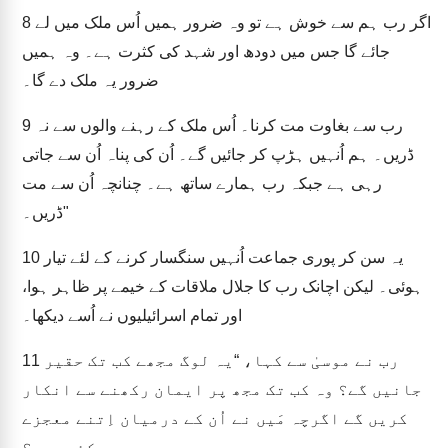
اگر رب ہم سے خوش ہے تو وہ ضرور ہمیں اُس ملک میں لے
8
جائے گا جس میں دودھ اور شہد کی کثرت ہے۔ وہ ہمیں
ضرور یہ ملک دے گا۔
رب سے بغاوت مت کرنا۔ اُس ملک کے رہنے والوں سے نہ
9
ڈریں۔ ہم اُنہیں ہڑپ کر جائیں گے۔ اُن کی پناہ اُن سے جاتی
رہی ہے جبکہ رب ہمارے ساتھ ہے۔ چنانچہ اُن سے مت
ڈریں۔"
یہ سن کر پوری جماعت اُنہیں سنگسار کرنے کے لئے تیار
10
ہوئی۔ لیکن اچانک رب کا جلال ملاقات کے خیمے پر ظاہر ہوا،
اور تمام اسرائیلیوں نے اُسے دیکھا۔
رب نے موسیٰ سے کہا، “یہ لوگ مجھے کب تک حقیر
11
جانیں گے؟ وہ کب تک مجھ پر ایمان رکھنے سے انکار
کریں گے اگرچہ مَیں نے اُن کے درمیان اِتنے معجزے
کئے ہیں؟