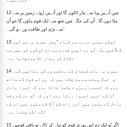
مَیں اُنہیں وبا سے مار ڈالوں گا اور اُنہیں رُوئے زمین پر سے
12
مٹا دوں گا۔ اُن کی جگہ مَیں تجھ سے ایک قوم بناؤں گا جو اُن
سے بڑی اور طاقت ور ہو گی۔"
لیکن موسیٰ نے رب سے کہا، “پھر مصری یہ سن لیں
13
گے! کیونکہ تُو نے اپنی قدرت سے اِن لوگوں کو مصر سے
نکال کر یہاں تک پہنچایا ہے۔
مصری یہ بات کنعان کے باشندوں کو بتائیں گے۔
14
یہ لوگ پہلے سے سن چکے ہیں کہ رب اِس قوم کے ساتھ
ہے، کہ تجھے رُوبرُو دیکھا جاتا ہے، کہ تیرا بادل
اُن کے اوپر ٹھہرا رہتا ہے، اور کہ تُو دن کے وقت
بادل کے ستون میں اور رات کو آگ کے ستون میں اِن کے
آگے آگے چلتا ہے۔
اگر تُو ایک دم اِس پوری قوم کو تباہ کر ڈالے تو باقی قومیں
15