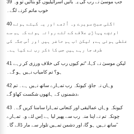
جب موسیٰ نے رب کی یہ باتیں اسرائیلیوں کو بتائیں تو وہ
39
خوب ماتم کرنے لگے۔
اگلی صبح سویرے وہ اُٹھے اور یہ کہتے ہوئے
40
اونچے پہاڑی علاقے کے لئے روانہ ہوئے کہ ہم سے
غلطی ہوئی ہے، لیکن اب ہم حاضر ہیں اور اُس جگہ کی
طرف جا رہے ہیں جس کا ذکر رب نے کیا ہے۔
لیکن موسیٰ نے کہا، “تم کیوں رب کی خلاف ورزی کر رہے
41
ہو؟ تم کامیاب نہیں ہو گے۔
وہاں نہ جاؤ، کیونکہ رب تمہارے ساتھ نہیں ہے۔ تم
42
دشمنوں کے ہاتھوں شکست کھاؤ گے،
کیونکہ وہاں عمالیقی اور کنعانی تمہارا سامنا کریں گے۔
43
چونکہ تم نے اپنا منہ رب سے پھیر لیا ہے اِس لئے وہ تمہارے
ساتھ نہیں ہو گا، اور دشمن تمہیں تلوار سے مار ڈالے گا۔"