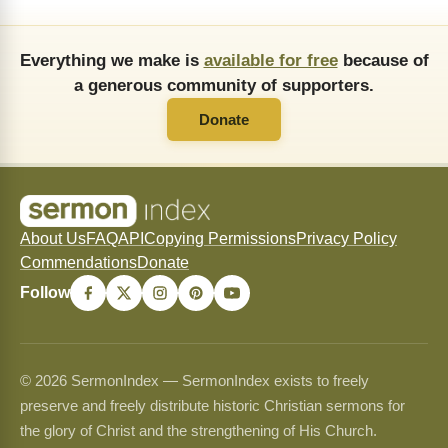
Everything we make is
available for free
because of
a generous community of supporters.
Donate
About Us
FAQ
API
Copying Permissions
Privacy Policy
Commendations
Donate
Follow
© 2026 SermonIndex — SermonIndex exists to freely
preserve and freely distribute historic Christian sermons for
the glory of Christ and the strengthening of His Church.