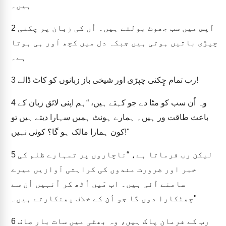
ہیں۔
2
آپس میں سب جھوٹ بولتے ہیں۔ اُن کی زبان پر چِکنی
چپڑی باتیں ہوتی ہیں جبکہ دل میں کچھ اَور ہی ہوتا
ہے۔
3
رب تمام چِکنی چپڑی اور شیخی باز زبانوں کو کاٹ ڈالے!
4
وہ اُن سب کو مٹا دے جو کہتے ہیں، “ہم اپنی لائق زبان کے
باعث طاقت ور ہیں۔ ہمارے ہونٹ ہمیں سہارا دیتے ہیں تو
کون ہمارا مالک ہو گا؟ کوئی نہیں!"
5
لیکن رب فرماتا ہے، “ناچاروں پر تمہارے ظلم کی
خبر اور ضرورت مندوں کی کراہتی آوازیں میرے
سامنے آئی ہیں۔ اب مَیں اُٹھ کر اُنہیں اُن سے
چھٹکارا دوں گا جو اُن کے خلاف پھنکارتے ہیں۔"
6
رب کے فرمان پاک ہیں، وہ بھٹی میں سات بار صاف