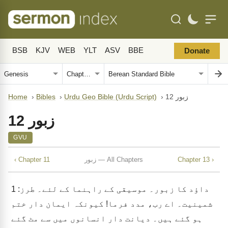
BSB
KJV
WEB
YLT
ASV
BBE
Donate
Home
›
Bibles
›
Urdu Geo Bible (Urdu Script)
›
زبور 12
زبور 12
GVU
‹ Chapter 11
زبور — All Chapters
Chapter 13 ›
1
داؤد کا زبور۔ موسیقی کے راہنما کے لئے۔ طرز:
شمینیت۔ اے رب، مدد فرما! کیونکہ ایمان دار ختم
ہو گئے ہیں۔ دیانت دار انسانوں میں سے مٹ گئے