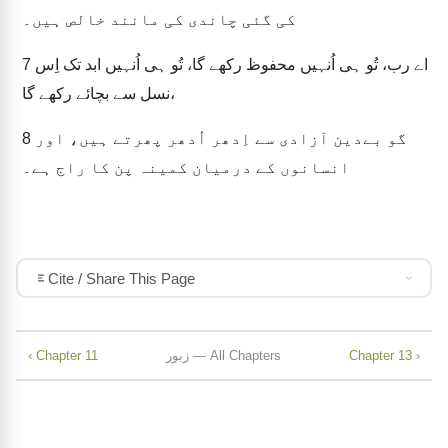
کی گئی چاندی کی مانند خالص ہیں۔
7
اے رب، تُو ہی اُنہیں محفوظ رکھے گا، تُو ہی اُنہیں ابد تک اِس
نسل سے بچائے رکھے گا،
8
گو بےدین آزادی سے اِدھر اُدھر پھرتے ہیں، اور
انسانوں کے درمیان کمینہ پن کا راج ہے۔
Cite / Share This Page
‹ Chapter 11
زبور — All Chapters
Chapter 13 ›