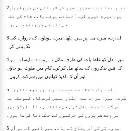
میری دعا تیرے حضور بخور کی قربانی کی طرح قبول
2
ہو، میرے تیری طرف اُٹھائے ہوئے ہاتھ شام کی غلہ
کی نذر کی طرح منظور ہوں۔
اے رب، میرے منہ پر پہرہ بٹھا، میرے ہونٹوں کے دروازے کی
3
نگہبانی کر۔
میرے دل کو غلط بات کی طرف مائل نہ ہونے دے، ایسا نہ ہو
4
کہ مَیں بدکاروں کے ساتھ مل کر بُرے کام میں ملوث ہو جاؤں
اور اُن کے لذیذ کھانوں میں شرکت کروں۔
راست باز شفقت سے مجھے مارے اور مجھے تنبیہ
5
کرے۔ میرا سر اِس سے انکار نہیں کرے گا، کیونکہ یہ
اُس کے لئے شفابخش تیل کی مانند ہو گا۔ لیکن مَیں
ہر وقت شریروں کی حرکتوں کے خلاف دعا کرتا ہوں۔
جب وہ گر کر اُس چٹان کے ہاتھ میں آئیں گے جو اُن
6