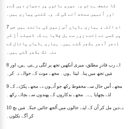
کا منصف ہے تو وہ میری باتوں پر دھیان دیں گے،
اور اُنہیں سمجھ آئے گی کہ وہ کتنی پیاری ہیں۔
اے اللہ، ہماری ہڈیاں اُس زمین کی مانند ہیں جس
7
پر کسی نے اِتنے زور سے ہل چلایا ہے کہ ڈھیلے اُڑ کر
اِدھر اُدھر بکھر گئے ہیں۔ ہماری ہڈیاں پاتال کے
منہ تک بکھر گئی ہیں۔
اے رب قادرِ مطلق، میری آنکھیں تجھ پر لگی رہتی ہیں، اور
8
مَیں تجھ میں پناہ لیتا ہوں۔ مجھے موت کے حوالے نہ کر۔
مجھے اُس جال سے محفوظ رکھ جو اُنہوں نے مجھے پکڑنے کے
9
لئے بچھایا ہے۔ مجھے بدکاروں کے پھندوں سے بچائے رکھ۔
بےدین مل کر اُن کے اپنے جالوں میں اُلجھ جائیں جبکہ مَیں بچ
10
کر آگے نکلوں۔