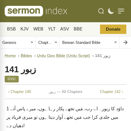
BSB
KJV
WEB
YLT
ASV
BBE
Donate
زبور 141
›
Urdu Geo Bible (Urdu Script)
›
Bibles
›
Home
زبور 141
GVU
Chapter 142 ›
زبور — All Chapters
‹ Chapter 140
داؤد کا زبور۔ اے رب، مَیں تجھے پکار رہا ہوں، میرے پاس آنے
1
میں جلدی کر! جب مَیں تجھے آواز دیتا ہوں تو میری فریاد پر
دھیان دے!