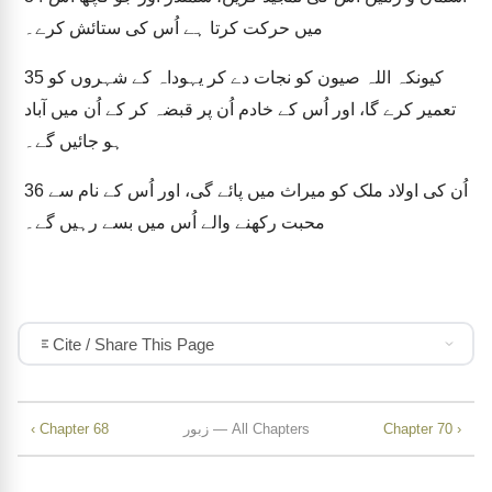
میں حرکت کرتا ہے اُس کی ستائش کرے۔
کیونکہ اللہ صیون کو نجات دے کر یہوداہ کے شہروں کو
35
تعمیر کرے گا، اور اُس کے خادم اُن پر قبضہ کر کے اُن میں آباد
ہو جائیں گے۔
اُن کی اولاد ملک کو میراث میں پائے گی، اور اُس کے نام سے
36
محبت رکھنے والے اُس میں بسے رہیں گے۔
Cite / Share This Page
Chapter 70 ›
زبور — All Chapters
‹ Chapter 68