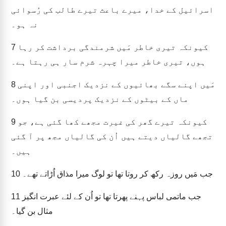
اسرائیل کے خدا، میرے باعث تیرے طالب کی رُسوائی
نہ ہو۔
کیونکہ تیری خاطر مَیں شرمندگی برداشت کر رہا
7
ہوں، تیری خاطر میرا چہرہ شرم سار ہی رہتا ہے۔
مَیں اپنے سگے بھائیوں کے نزدیک اجنبی اور اپنی
8
ماں کے بیٹوں کے نزدیک پردیسی بن گیا ہوں۔
کیونکہ تیرے گھر کی غیرت مجھے کھا گئی ہے، جو
9
تجھے گالیاں دیتے ہیں اُن کی گالیاں مجھ پر آ گئی
ہیں۔
جب مَیں روزہ رکھ کر روتا تھا تو لوگ میرا مذاق اُڑاتے تھے۔
10
جب ماتمی لباس پہنے پھرتا تھا تو اُن کے لئے عبرت انگیز
11
مثال بن گیا۔