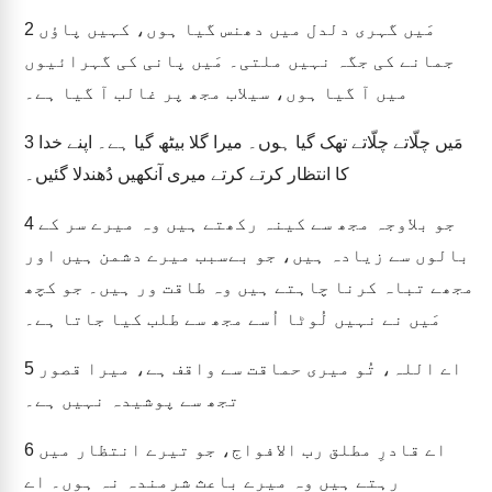
مَیں گہری دلدل میں دھنس گیا ہوں، کہیں پاؤں
2
جمانے کی جگہ نہیں ملتی۔ مَیں پانی کی گہرائیوں
میں آ گیا ہوں، سیلاب مجھ پر غالب آ گیا ہے۔
مَیں چلّاتے چلّاتے تھک گیا ہوں۔ میرا گلا بیٹھ گیا ہے۔ اپنے خدا
3
کا انتظار کرتے کرتے میری آنکھیں دُھندلا گئیں۔
جو بلاوجہ مجھ سے کینہ رکھتے ہیں وہ میرے سر کے
4
بالوں سے زیادہ ہیں، جو بےسبب میرے دشمن ہیں اور
مجھے تباہ کرنا چاہتے ہیں وہ طاقت ور ہیں۔ جو کچھ
مَیں نے نہیں لُوٹا اُسے مجھ سے طلب کیا جاتا ہے۔
اے اللہ، تُو میری حماقت سے واقف ہے، میرا قصور
5
تجھ سے پوشیدہ نہیں ہے۔
اے قادرِ مطلق رب الافواج، جو تیرے انتظار میں
6
رہتے ہیں وہ میرے باعث شرمندہ نہ ہوں۔ اے