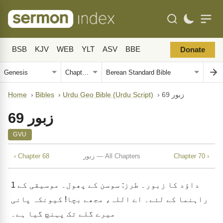
BSB
KJV
WEB
YLT
ASV
BBE
Donate
زبور 69
›
Urdu Geo Bible (Urdu Script)
›
Bibles
›
Home
زبور 69
GVU
Chapter 70 ›
زبور — All Chapters
‹ Chapter 68
داؤد کا زبور۔ طرز: سوسن کے پھول۔ موسیقی کے
1
راہنما کے لئے۔ اے اللہ، مجھے بچا! کیونکہ پانی
میرے گلے تک پہنچ گیا ہے۔