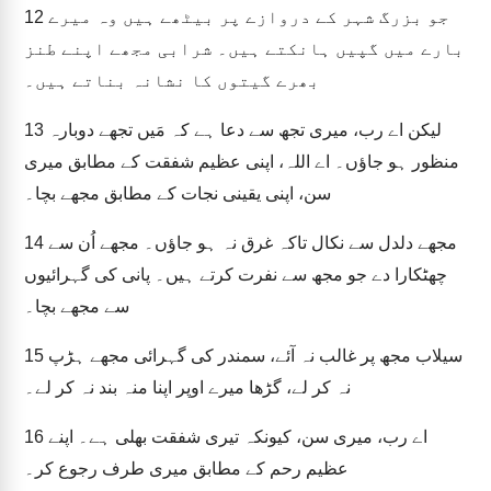
جو بزرگ شہر کے دروازے پر بیٹھے ہیں وہ میرے
12
بارے میں گپیں ہانکتے ہیں۔ شرابی مجھے اپنے طنز
بھرے گیتوں کا نشانہ بناتے ہیں۔
لیکن اے رب، میری تجھ سے دعا ہے کہ مَیں تجھے دوبارہ
13
منظور ہو جاؤں۔ اے اللہ، اپنی عظیم شفقت کے مطابق میری
سن، اپنی یقینی نجات کے مطابق مجھے بچا۔
مجھے دلدل سے نکال تاکہ غرق نہ ہو جاؤں۔ مجھے اُن سے
14
چھٹکارا دے جو مجھ سے نفرت کرتے ہیں۔ پانی کی گہرائیوں
سے مجھے بچا۔
سیلاب مجھ پر غالب نہ آئے، سمندر کی گہرائی مجھے ہڑپ
15
نہ کر لے، گڑھا میرے اوپر اپنا منہ بند نہ کر لے۔
اے رب، میری سن، کیونکہ تیری شفقت بھلی ہے۔ اپنے
16
عظیم رحم کے مطابق میری طرف رجوع کر۔