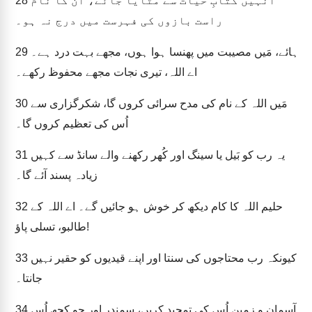
اُنہیں کتابِ حیات سے مٹایا جائے، اُن کا نام
28
راست بازوں کی فہرست میں درج نہ ہو۔
ہائے، مَیں مصیبت میں پھنسا ہوا ہوں، مجھے بہت درد ہے۔
29
اے اللہ، تیری نجات مجھے محفوظ رکھے۔
مَیں اللہ کے نام کی مدح سرائی کروں گا، شکرگزاری سے
30
اُس کی تعظیم کروں گا۔
یہ رب کو بَیل یا سینگ اور کُھر رکھنے والے سانڈ سے کہیں
31
زیادہ پسند آئے گا۔
حلیم اللہ کا کام دیکھ کر خوش ہو جائیں گے۔ اے اللہ کے
32
طالبو، تسلی پاؤ!
کیونکہ رب محتاجوں کی سنتا اور اپنے قیدیوں کو حقیر نہیں
33
جانتا۔
آسمان و زمین اُس کی تمجید کریں، سمندر اور جو کچھ اُس
34