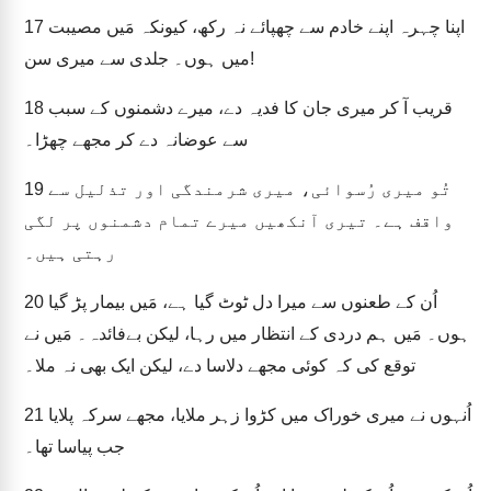
اپنا چہرہ اپنے خادم سے چھپائے نہ رکھ، کیونکہ مَیں مصیبت
17
میں ہوں۔ جلدی سے میری سن!
قریب آ کر میری جان کا فدیہ دے، میرے دشمنوں کے سبب
18
سے عوضانہ دے کر مجھے چھڑا۔
تُو میری رُسوائی، میری شرمندگی اور تذلیل سے
19
واقف ہے۔ تیری آنکھیں میرے تمام دشمنوں پر لگی
رہتی ہیں۔
اُن کے طعنوں سے میرا دل ٹوٹ گیا ہے، مَیں بیمار پڑ گیا
20
ہوں۔ مَیں ہم دردی کے انتظار میں رہا، لیکن بےفائدہ۔ مَیں نے
توقع کی کہ کوئی مجھے دلاسا دے، لیکن ایک بھی نہ ملا۔
اُنہوں نے میری خوراک میں کڑوا زہر ملایا، مجھے سرکہ پلایا
21
جب پیاسا تھا۔