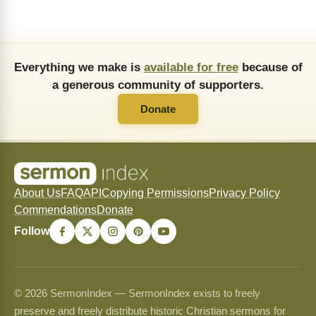
Everything we make is
available for free
because of
a generous community of supporters.
Donate
About Us
FAQ
API
Copying Permissions
Privacy Policy
Commendations
Donate
Follow
© 2026 SermonIndex — SermonIndex exists to freely
preserve and freely distribute historic Christian sermons for