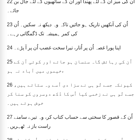
اُن کی میز اُن کے لئے پھندا اور اُن کے ساتھیوں کے لئے جال بن
22
جائے۔
اُن کی آنکھیں تاریک ہو جائیں تاکہ وہ دیکھ نہ سکیں۔ اُن
23
کی کمر ہمیشہ تک ڈگمگاتی رہے۔
اپنا پورا غصہ اُن پر اُتار، تیرا سخت غضب اُن پر آ پڑے۔
24
اُن کی رہائش گاہ سنسان ہو جائے اور کوئی اُن کے
25
خیموں میں آباد نہ ہو،
کیونکہ جسے تُو ہی نے سزا دی اُسے وہ ستاتے ہیں،
26
جسے تُو ہی نے زخمی کیا اُس کا دُکھ دوسروں کو سنا کر
خوش ہوتے ہیں۔
اُن کے قصور کا سختی سے حساب کتاب کر، وہ تیرے سامنے
27
راست باز نہ ٹھہریں۔