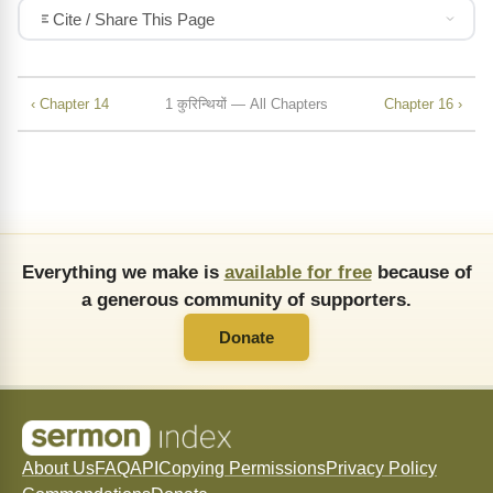
Cite / Share This Page
‹ Chapter 14
1 कुरिन्थियों — All Chapters
Chapter 16 ›
Everything we make is
available for free
because of
a generous community of supporters.
Donate
About Us
FAQ
API
Copying Permissions
Privacy Policy