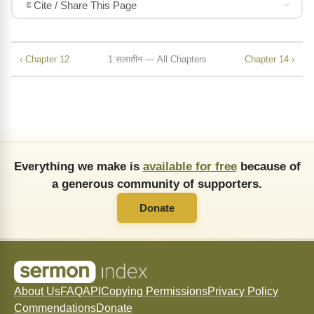
Cite / Share This Page
‹ Chapter 12
1 सलातीन — All Chapters
Chapter 14 ›
Everything we make is
available for free
because of
a generous community of supporters.
Donate
About Us
FAQ
API
Copying Permissions
Privacy Policy
Commendations
Donate