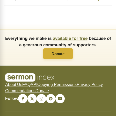
Everything we make is
available for free
because of
a generous community of supporters.
Donate
About Us
FAQ
API
Copying Permissions
Privacy Policy
Commendations
Donate
Follow