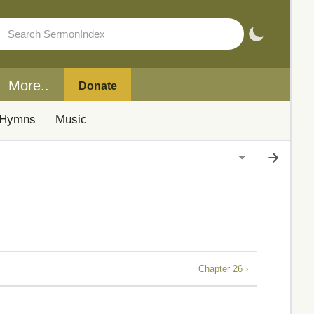
More..
Donate
Hymns
Music
Chapter 26 ›