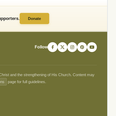
pporters.
Donate
Follow
 Christ and the strengthening of His Church. Content may
ons
page for full guidelines.