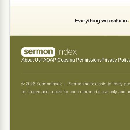
Everything we make is
About Us
FAQ
API
Copying Permissions
Privacy Polic
© 2026 SermonIndex — SermonIndex exists to freely preser
be shared and copied for non-commercial use only and m