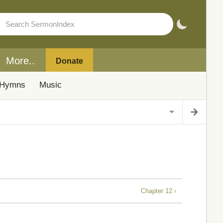
More..
Donate
Hymns
Music
Chapter 12 ›