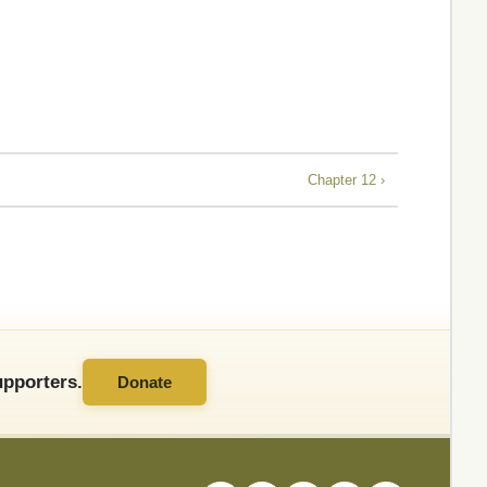
Chapter 12 ›
pporters.
Donate