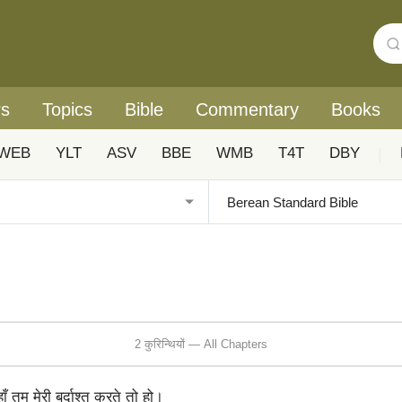
rs
Topics
Bible
Commentary
Books
WEB
YLT
ASV
BBE
WMB
T4T
DBY
|
2 कुरिन्थियों — All Chapters
ँ तुम मेरी बर्दाश्त करते तो हो।