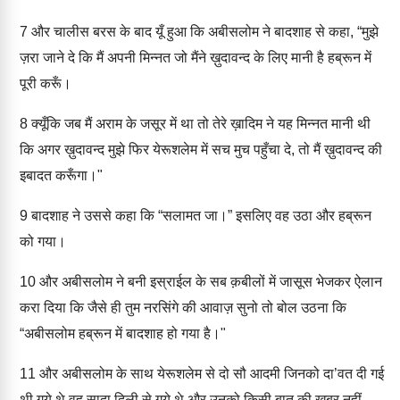
7
और चालीस बरस के बाद यूँ हुआ कि अबीसलोम ने बादशाह से कहा, “मुझे
ज़रा जाने दे कि मैं अपनी मिन्नत जो मैंने ख़ुदावन्द के लिए मानी है हब्रून में
पूरी करूँ।
8
क्यूँकि जब मैं अराम के जसूर में था तो तेरे ख़ादिम ने यह मिन्नत मानी थी
कि अगर ख़ुदावन्द मुझे फिर येरूशलेम में सच मुच पहुँचा दे, तो मैं ख़ुदावन्द की
इबादत करूँगा।"
9
बादशाह ने उससे कहा कि “सलामत जा।” इसलिए वह उठा और हब्रून
को गया।
10
और अबीसलोम ने बनी इस्राईल के सब क़बीलों में जासूस भेजकर ऐलान
करा दिया कि जैसे ही तुम नरसिंगे की आवाज़ सुनो तो बोल उठना कि
“अबीसलोम हब्रून में बादशाह हो गया है।"
11
और अबीसलोम के साथ येरूशलेम से दो सौ आदमी जिनको दा’वत दी गई
थी गये थे वह सादा दिली से गये थे और उनको किसी बात की ख़बर नहीं