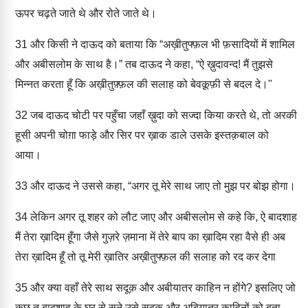
ऊपर चढ़ते जाते थे और रोते जाते थे।
31
और किसी ने दाऊद को बताया कि “अख़ीतुफ्फ़ल भी फ़सादियों में शामिल
और अबीसलोम के साथ है।” तब दाऊद ने कहा, “ऐ ख़ुदावन्द! मैं तुझसे
मिन्नत करता हूँ कि अख़ीतुफ़्फ़ल की सलाह को बेवक़ूफ़ी से बदल दे।"
32
जब दाऊद चोटी पर पहुँचा जहाँ ख़ुदा को सज्दा किया करते थे, तो अरकी
हूसी अपनी चोग़ा फाड़े और सिर पर ख़ाक डाले उसके इस्तक़बाल को
आया।
33
और दाऊद ने उससे कहा, “अगर तू मेरे साथ जाए तो मुझ पर बोझ होगा।
34
लेकिन अगर तू शहर को लौट जाए और अबीसलोम से कहे कि, ऐ बादशाह
मैं तेरा ख़ादिम हूँगा जैसे गुज़रे ज़माना में तेरे बाप का ख़ादिम रहा वैसे ही अब
तेरा ख़ादिम हूँ तो तू मेरी ख़ातिर अख़ीतुफ्फ़ल की सलाह को रद कर देगा
35
और क्या वहाँ तेरे साथ सदूक़ और अबीयातर काहिन न होंगे? इसलिए जो
कुछ तू बादशाह के घर से सुने उसे सदूक़ और अबियातर काहिनों को बता