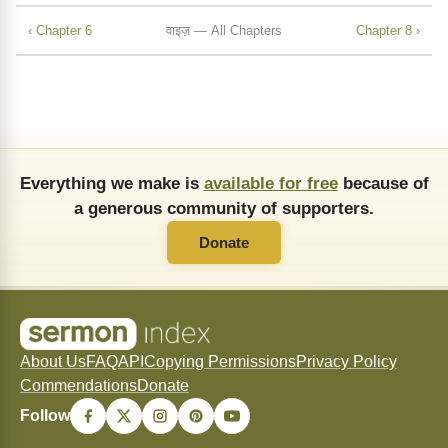
‹ Chapter 6
वाइज़ — All Chapters
Chapter 8 ›
Everything we make is
available for free
because of
a generous community of supporters.
Donate
About Us
FAQ
API
Copying Permissions
Privacy Policy
Commendations
Donate
Follow