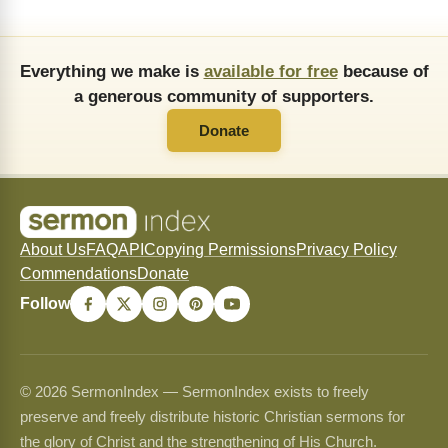
Everything we make is
available for free
because of
a generous community of supporters.
Donate
About Us
FAQ
API
Copying Permissions
Privacy Policy
Commendations
Donate
Follow
© 2026 SermonIndex — SermonIndex exists to freely
preserve and freely distribute historic Christian sermons for
the glory of Christ and the strengthening of His Church.