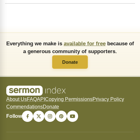
Everything we make is
available for free
because of
a generous community of supporters.
Donate
About Us
FAQ
API
Copying Permissions
Privacy Policy
Commendations
Donate
Follow