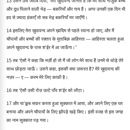
13
उसने उसे जवाब दिया, “मेरा ख़ुदावन्द जानता है कि मेरे साथ नाज़ुक बच्चे
और दूध पिलाने वाली भेड़ — बकरियाँ और गाय हैं। अगर उनकी एक दिन भी
हद से ज़्यादा हंकाएँ तो सब भेड़ बकरियाँ मर जाएँगी।
14
इसलिए मेरा ख़ुदावन्द अपने ख़ादिम से पहले रवाना हो जाए, और मैं
चौपायों और बच्चों की रफ़्तार के मुताबिक़ आहिस्ता — आहिस्ता चलता हुआ
अपने ख़ुदावन्द के पास श’ईर में आ जाऊँगा।"
15
तब ‘ऐसौ ने कहा कि मर्ज़ी हो तो मैं जो लोग मेरे साथ हैं उनमें से थोड़े तेरे
साथ छोड़ता जाऊँ। उसने कहा, इसकी क्या ज़रूरत है? मेरे ख़ुदावन्द की
नज़र — ए — करम मेरे लिए काफ़ी है।
16
तब ‘ऐसौ उसी रोज़ उल्टे पाँव श’ईर को लौटा।
17
और या’क़ूब सफ़र करता हुआ सुक्कात में आया, और अपने लिए एक घर
बनाया और अपने चौपायों के लिए झोंपड़े खड़े किए। इसी वजह से इस जगह
का नाम सुक्कात पड़ गया।