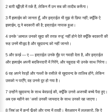
2
बाग़ी खू़ँरेज़ी में ग़र्क हैं, लेकिन मैं उन सब की तादीब करूँगा।
3
मैं इफ़्राईम को जानता हूँ, और इस्राईल भी मुझ से छिपा नहीं; क्यूँकि ऐ
इफ़्राईम, तू ने बदकारी की है; इस्राईल नापाक हुआ।
4
उनके ‘आमाल उनको ख़ुदा की तरफ़ रुजू’ नहीं होने देते क्यूँकि बदकारी की
रूह उनमें मौजूद है और ख़ुदावन्द को नहीं जानते।
5
और फ़र्ख़ — ए — इस्राईल उनके मुँह पर गवाही देता है, और इस्राईल
और इफ़्राईम अपनी बदकिरदारी में गिरेंगे, और यहूदाह भी उनके साथ गिरेगा।
6
वह अपने रेवड़ों और गल्लों के वसीले से ख़ुदावन्द के तालिब होंगे, लेकिन
उसको न पाएँगे; वह उनसे दूर हो गया है।
7
उन्होंने ख़ुदावन्द के साथ बेवफ़ाई की, क्यूँकि उनसे अजनबी बच्चे पैदा हुए।
अब एक महीने का ‘अर्सा उनकी जायदाद के साथ उनको खा जाएगा।
8
जिब’आ में क़र्ना फूँको और रामा में तुरही। बैतआवन में ललकारो, कि ऐ