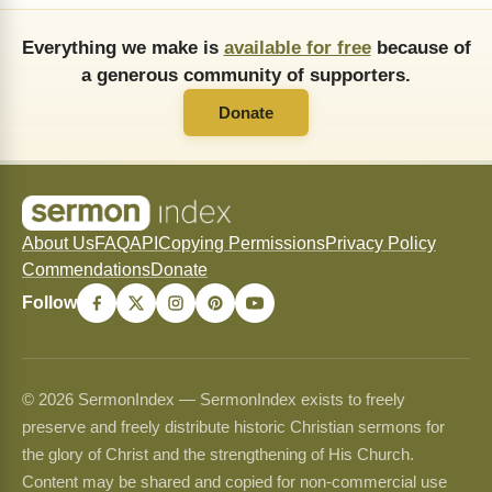
Everything we make is
available for free
because of
a generous community of supporters.
Donate
About Us
FAQ
API
Copying Permissions
Privacy Policy
Commendations
Donate
Follow
© 2026 SermonIndex — SermonIndex exists to freely
preserve and freely distribute historic Christian sermons for
the glory of Christ and the strengthening of His Church.
Content may be shared and copied for non-commercial use