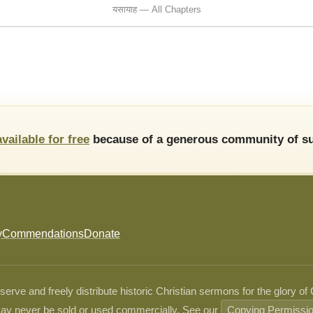
यसायाह — All Chapters
available for free
because of a generous community of su
y
Commendations
Donate
ve and freely distribute historic Christian sermons for the glory of
ay never be sold or used commercially. See our
Copying Permissi