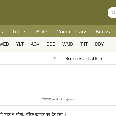
rs
Topics
Bible
Commentary
Books
WEB
YLT
ASV
BBE
WMB
T4T
DBY
|
यसायाह — All Chapters
 तो शहर न रहेगा, बल्कि खण्डर का ढेर होगा।