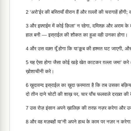
2
‘अरो’ईर की बस्तियाँ वीरान हैं और ग़ल्लों की चरागाहें होंगी
3
और इफ़्राईम में कोई क़िला’ न रहेगा, दमिश्क़ और अराम क
हाल बनी — इस्राईल की शौकत का हुआ वही उनका होगा।
4
और उस वक़्त यूँ होगा कि या’क़ूब की हश्मत घट जाएगी, औ
5
यह ऐसा होगा जैसा कोई खड़े खेत काटकर ग़ल्ला जमा’ करे और 
ख़ोशाचीनी करे।
6
ख़ुदावन्द इस्राईल का ख़ुदा फ़रमाता है कि तब उसका बक़िया 
दो तीन दाने चोटी की शाख़ पर, चार पाँच फलवाले दरख़्त की ब
7
उस रोज़ इंसान अपने ख़ालिक़ की तरफ़ नज़र करेगा और उसकी 
8
और वह मज़बहों या’नी अपने हाथ के काम पर नज़र न करेगा