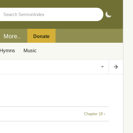
More..
Donate
Hymns
Music
Chapter 18 ›