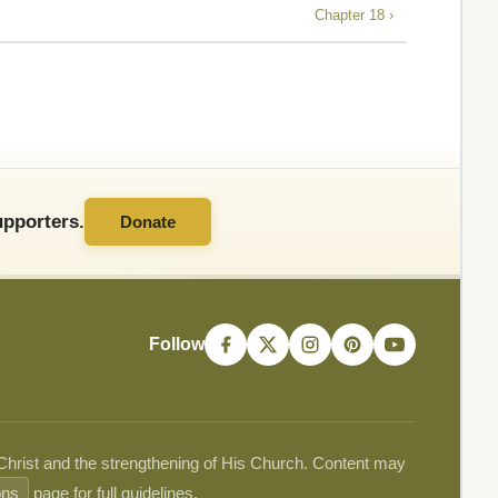
Chapter 18 ›
pporters.
Donate
Follow
 Christ and the strengthening of His Church. Content may
ons
page for full guidelines.