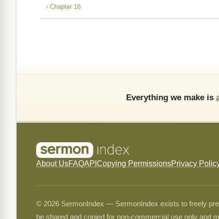
‹ Chapter 16
Everything we make is
About Us
FAQ
API
Copying Permissions
Privacy Polic
© 2026 SermonIndex — SermonIndex exists to freely preser
be shared and copied for non-commercial use only and m