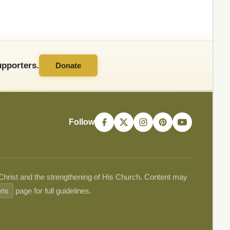
pporters.
Donate
Follow
 Christ and the strengthening of His Church. Content may
ons
page for full guidelines.