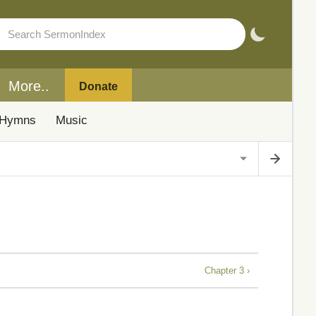
More..
Donate
Hymns
Music
Chapter 3 ›