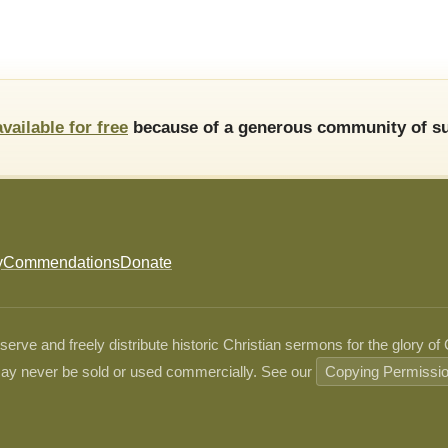
available for free
because of a generous community of su
y
Commendations
Donate
ve and freely distribute historic Christian sermons for the glory of
ay never be sold or used commercially. See our
Copying Permissi