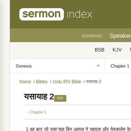
Speake
SERMONS:
BSB
KJV
Home
›
Bibles
›
Urdu IRV Bible
›
यसायाह 2
यसायाह 2
IRV
‹ Chapter 1
1
वह बात जो यसा’याह बिन आमूस ने यहूदाह और येरूशलेम के हक़