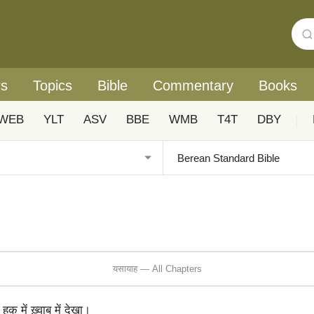
rs
Topics
Bible
Commentary
Books
WEB
YLT
ASV
BBE
WMB
T4T
DBY
|
यसायाह — All Chapters
 में ख़्वाब में देखा।