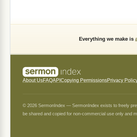
Everything we make is
About Us
FAQ
API
Copying Permissions
Privacy Polic
© 2026 SermonIndex — SermonIndex exists to freely preser
be shared and copied for non-commercial use only and m