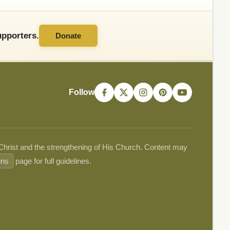
pporters.
Donate
Follow
 Christ and the strengthening of His Church. Content may
ons
page for full guidelines.