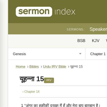
Speake
SERMONS:
BSB
KJV
Home
›
Bibles
›
Urdu IRV Bible
›
यूहन्ना 15
यूहन्ना 15
IRV
‹ Chapter 14
1
“अंगूर का हक़ीक़ी दरख़्त मैं हूँ और मेरा बाप बाग़बान है।