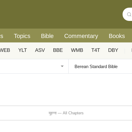
rs
Topics
Bible
Commentary
Books
WEB
YLT
ASV
BBE
WMB
T4T
DBY
|
यूहन्ना — All Chapters