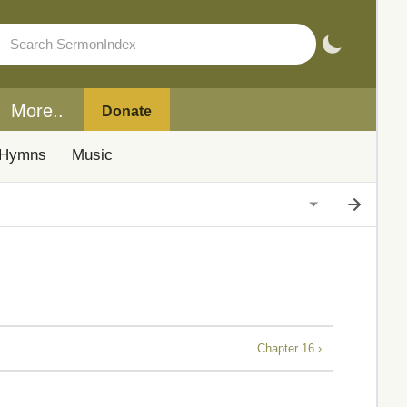
More..
Donate
Hymns
Music
Chapter 16 ›