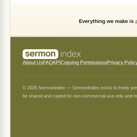
Everything we make is
About Us
FAQ
API
Copying Permissions
Privacy Polic
© 2026 SermonIndex — SermonIndex exists to freely preser
be shared and copied for non-commercial use only and m