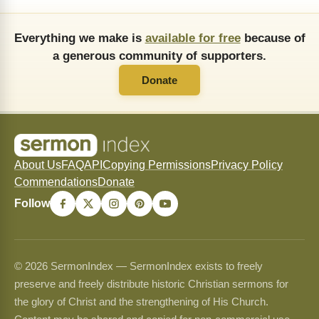
Everything we make is
available for free
because of
a generous community of supporters.
Donate
About Us
FAQ
API
Copying Permissions
Privacy Policy
Commendations
Donate
Follow
© 2026 SermonIndex — SermonIndex exists to freely
preserve and freely distribute historic Christian sermons for
the glory of Christ and the strengthening of His Church.