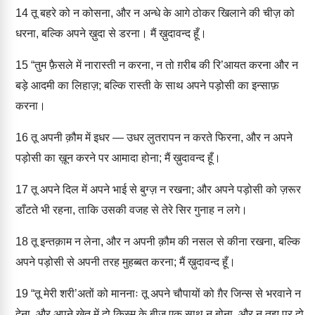
14
तू बहरे को न कोसना, और न अन्धे के आगे ठोकर खिलाने की चीज़ को
धरना, बल्कि अपने ख़ुदा से डरना। मैं ख़ुदावन्द हूँ।
15
“तुम फ़ैसले में नारास्ती न करना, न तो ग़रीब की रि’आयत करना और न
बड़े आदमी का लिहाज़; बल्कि रास्ती के साथ अपने पड़ोसी का इन्साफ़
करना।
16
तू अपनी क़ौम में इधर — उधर लुतरापन न करते फिरना, और न अपने
पड़ोसी का ख़ून करने पर आमादा होना; मैं ख़ुदावन्द हूँ।
17
तू अपने दिल में अपने भाई से बुग्ज़ न रखना; और अपने पड़ोसी को ज़रूर
डाँटते भी रहना, ताकि उसकी वजह से तेरे सिर गुनाह न लगे।
18
तू इन्तक़ाम न लेना, और न अपनी क़ौम की नसल से कीना रखना, बल्कि
अपने पड़ोसी से अपनी तरह मुहब्बत करना; मैं ख़ुदावन्द हूँ।
19
“तू मेरी शरी’अतों को माननाः तू अपने चौपायों को ग़ैर जिन्स से भरवाने न
देना, और अपने खेत में दो क़िस्म के बीज एक साथ न बोना, और न तुझ पर दो