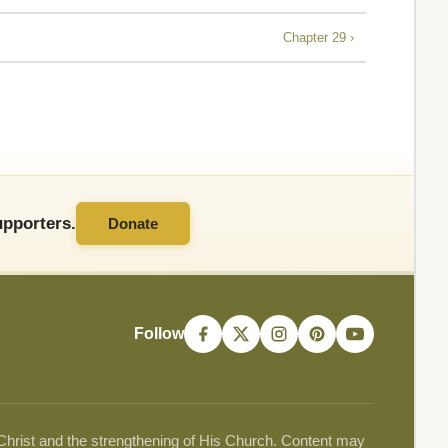
Chapter 29 ›
pporters.
Donate
Follow
 Christ and the strengthening of His Church. Content may