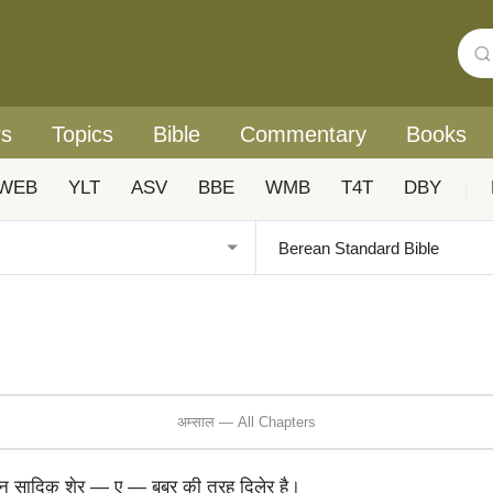
rs
Topics
Bible
Commentary
Books
WEB
YLT
ASV
BBE
WMB
T4T
DBY
|
अम्साल — All Chapters
िन सादिक़ शेर — ए — बबर की तरह दिलेर है।