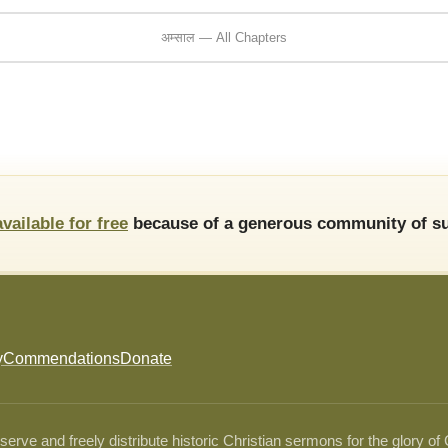
अम्साल — All Chapters
available for free
because of a generous community of su
y
Commendations
Donate
ve and freely distribute historic Christian sermons for the glory of