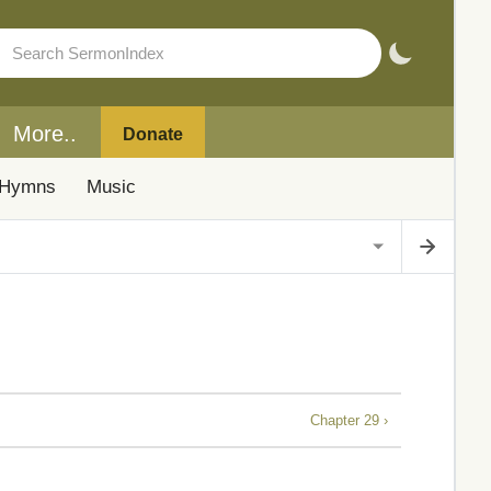
More..
Donate
Hymns
Music
Chapter 29 ›