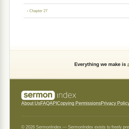
‹ Chapter 27
Everything we make is
About Us
FAQ
API
Copying Permissions
Privacy Polic
© 2026 SermonIndex — SermonIndex exists to freely preser