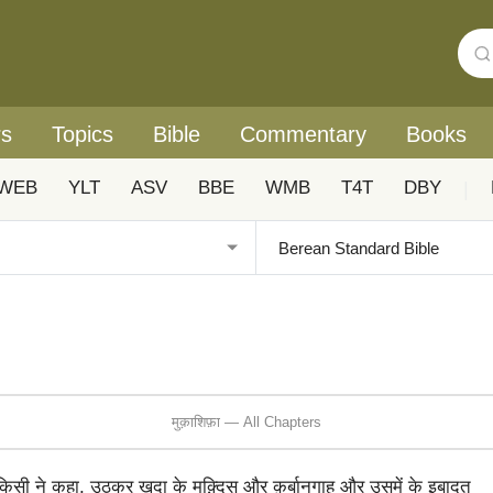
rs
Topics
Bible
Commentary
Books
WEB
YLT
ASV
BBE
WMB
T4T
DBY
|
मुक़ाशिफ़ा — All Chapters
ी ने कहा, उठकर ख़ुदा के मक़्दिस और क़ुर्बानगाह और उसमें के इबादत