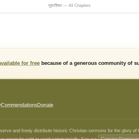
मुक़ाशिफ़ा — All Chapters
available for free
because of a generous community of su
y
Commendations
Donate
ve and freely distribute historic Christian sermons for the glory of
ay never be sold or used commercially. See our
Copying Permissi