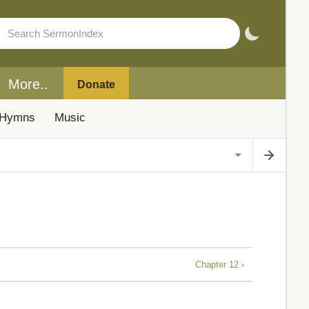
More..
Donate
Hymns
Music
Chapter 12 ›