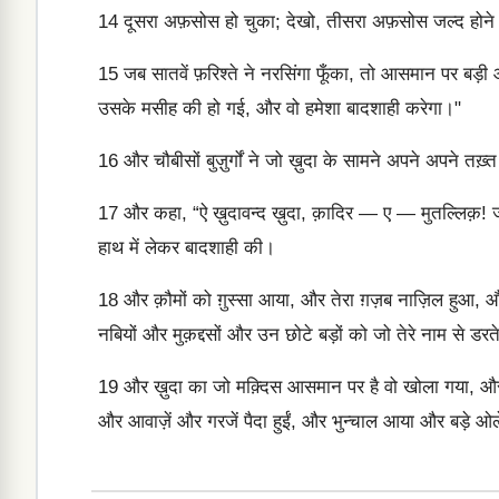
14
दूसरा अफ़सोस हो चुका; देखो, तीसरा अफ़सोस जल्द होने 
15
जब सातवें फ़रिश्ते ने नरसिंगा फूँका, तो आसमान पर बड़ी आ
उसके मसीह की हो गई, और वो हमेशा बादशाही करेगा।"
16
और चौबीसों बुज़ुर्गों ने जो ख़ुदा के सामने अपने अपने तख़्
17
और कहा, “ऐ ख़ुदावन्द ख़ुदा, क़ादिर — ए — मुतल्लिक़! जो 
हाथ में लेकर बादशाही की।
18
और क़ौमों को ग़ुस्सा आया, और तेरा ग़ज़ब नाज़िल हुआ, और वो
नबियों और मुक़द्दसों और उन छोटे बड़ों को जो तेरे नाम से 
19
और ख़ुदा का जो मक़्दिस आसमान पर है वो खोला गया, और 
और आवाज़ें और गरजें पैदा हुईं, और भुन्चाल आया और बड़े ओल