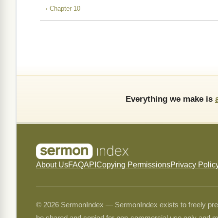
‹ Chapter 10
Everything we make is
About Us
FAQ
API
Copying Permissions
Privacy Polic
© 2026 SermonIndex — SermonIndex exists to freely preser
be shared and copied for non-commercial use only and m