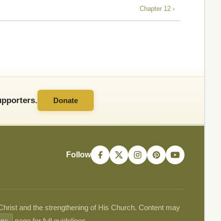
Chapter 12 ›
pporters.
Donate
Follow
 Christ and the strengthening of His Church. Content may
ons
page for full guidelines.