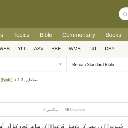
rs
Topics
Bible
Commentary
Books
WEB
YLT
ASV
BBE
WMB
T4T
DBY
|
1 سلاطین 3
›
Urdu: Biblica® آزادانہ اردو ہم عصر ترجمہ (ible
1 سلاطین — All Chapters