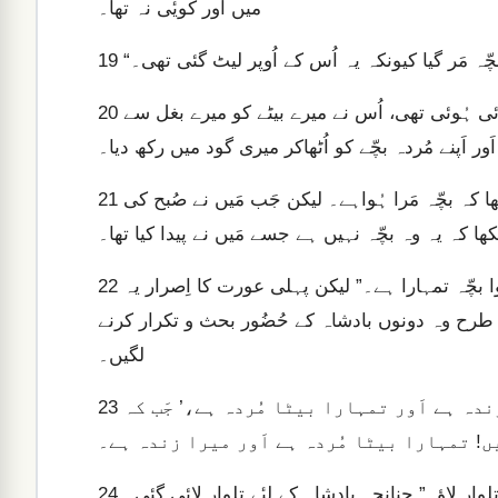
میں اَور کویٔی نہ تھا۔
ہ مَر گیا کیونکہ یہ اُس کے اُوپر لیٹ گئی تھی۔
19
چنانچہ وہ آدھی رات کو اُٹھی اَور جِس وقت آپ کی لونڈی سوئی ہُوئی تھی، اُس نے میرے بیٹے کو میرے بغل سے
20
 اَور اَپنے مُردہ بچّے کو اُٹھاکر میری گود میں رکھ دیا۔
اگلی صُبح جَب مَیں اَپنے بچّے کو دُودھ پِلانے کے لیٔے اُٹھی تو دیکھا کہ بچّہ مَرا ہُواہے۔ لیکن جَب مَیں نے صُبح کی
21
تَب یہ عورت کہنے لگی، “نہیں! زندہ بچّہ میرا ہے اَور مَرا ہُوا بچّہ تمہارا ہے۔” لیکن پہلی عورت کا اِصرار یہ
22
اِس طرح وہ دونوں بادشاہ کے حُضُور بحث و تکرار کرنے
لگیں۔
بادشاہ نے فرمایا، “ایک عورت کہتی ہے، ‘میرا بیٹا زندہ ہے اَور تمہارا بیٹا مُردہ ہے،’ جَب کہ
23
وار لاؤ۔” چنانچہ بادشاہ کے لیٔے تلوار لائی گئی۔
24