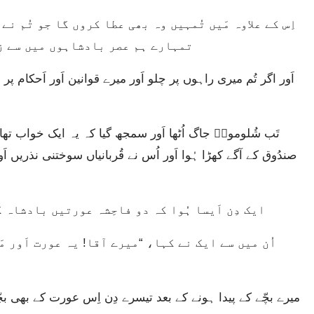
تمہارے ہم عصر بادشاہوں میں سے ز
صندُوق کے آگے کھڑا ہُوا اَور اُس نے قُربانیاں سوختنی نذریں اَ
ایک دِن اَیسا ہُوا کہ دو فاحِشہ عورتیں بادشاہ کے