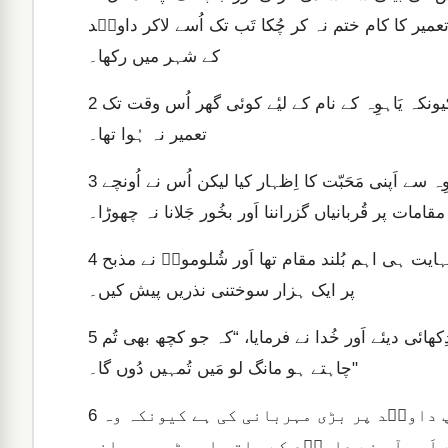
تعمیر کا کام ختم نہ کر چُکا تَب تک اُسے لاکر داویؔد
کے شہر میں رکھا۔
لوگ اَب بھی اُونچے مقامات پر قُربانیاں پیش کیا کرتے تھے کیونکہ یَاہوِہ کے نام کے لیٔے کوئی گھر اُس وقت تک
2
تعمیر نہ ہُوا تھا۔
شُلومونؔ نے اَپنے باپ داویؔد کے فرمانوں پر چل کر یَاہوِہ سے اَپنی مَحَبّت کا اِظہار کیا لیکن اُس نے اُونچے
3
مقامات پر قُربانیاں گزراننا اَور بخُور جَلانا نہ چھوڑا۔
اَور بادشاہ قُربانیاں چڑھانے کے لیٔے گِبعونؔ کو گیا کیونکہ وہ نہایت ہی اہم بُلند مقام تھا اَور شُلومونؔ نے مذبح
4
پر ایک ہزار سوختنی نذریں پیش کیں۔
اَور گِبعونؔ میں یَاہوِہ رات کے وقت خواب میں شُلومونؔ کو دِکھائی دیئے اَور خُدا نے فرمایا، “کہ جو کچھ بھی تُم
5
چاہتے ہو مانگ لو مَیں تُمہیں دُوں گا۔"
شُلومونؔ نے جَواب دیا، “کہ آپ نے اَپنے خادِم میرے باپ داویؔد پر بڑی مہربانی کی ہے کیونکہ وہ
6
 اَور آپ نے داویؔد کے ساتھ اِس بڑی مہربانی