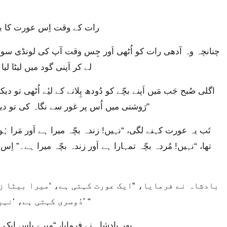
“رات کے وقت اِس عورت کا بچّ
لے کر اَپنی گود میں لیٹا لیا
رَوشنی میں اُس پر غور سے نگاہ کی تو دیکھا کہ یہ وہ بچّہ نہیں ہے جسے مَیں نے پیدا کیا تھا۔"
تھا، “نہیں! مُردہ بچّہ تمہارا ہے اَور زندہ بچّہ میرا ہے۔” 
دُوسری کہتی ہے، ‘نہیں! تمہارا بیٹا مُردہ ہے اَور میرا زندہ ہے۔’ “
پھر بادشاہ نے فرمایا، “میرے پاس ایک تل