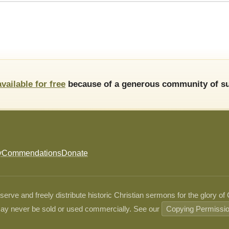
available for free
because of a generous community of su
y
Commendations
Donate
ve and freely distribute historic Christian sermons for the glory of
ay never be sold or used commercially. See our
Copying Permissi