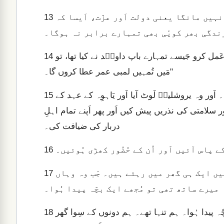
اِس کے علاوہ مَیں تُمہیں وہ بھی عطا کروں گا جو تُم نے نہیں مانگا یعنی دولت اَور عزّت، اَیسا کہ
13
ندگی بھر کویٔی بھی تمہارے برابر نہ ہوگا۔
اَور اگر تُم میری راہوں پر چلو اَور میرے قوانین اَور اَحکام پر عَمل کرو جَیسے تمہارے باپ داویؔد نے کیا تھا، تو
14
مَیں تُمہیں لمبی عمر عطا کروں گا۔"
تَب شُلومونؔ جاگ اُٹھا اَور سمجھ گیا کہ یہ ایک خواب تھا۔ اَور وہ یروشلیمؔ لَوٹ آیا اَور یَاہوِہ کے عہد کے
15
ور سلامتی کی نذریں پیش کیں اَور پھر اَپنے تمام اہلِ
دربار کی ضیافت کی۔
 پاس آئیں اَور اُن کے حُضُور کھڑی ہُوئیں۔
16
اُن میں سے ایک نے کہا، “میرے آقا! یہ عورت اَور مَیں ایک ہی گھر میں رہتے ہیں۔ جَب وہ وہاں
17
میرے ساتھ تھی تو مُجھے ایک بچّہ پیدا ہُوا۔
میرے بچّے کے پیدا ہونے کے بعد تیسرے دِن اِس عورت کے بھی بچّہ پیدا ہُوا۔ ہم تنہا تھے۔ ہم دونوں کے سِوا گھر
18