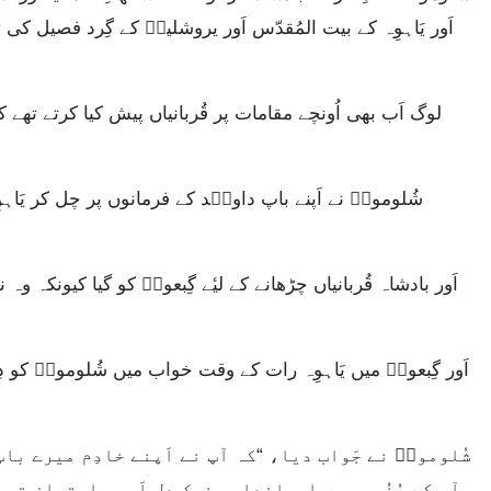
اَور یَاہوِہ کے بیت المُقدّس اَور یروشلیمؔ کے گِرد فصیل کی 
آپ کے حُضُور میں ایماندار، نیک دِل اَور راستباز تھے