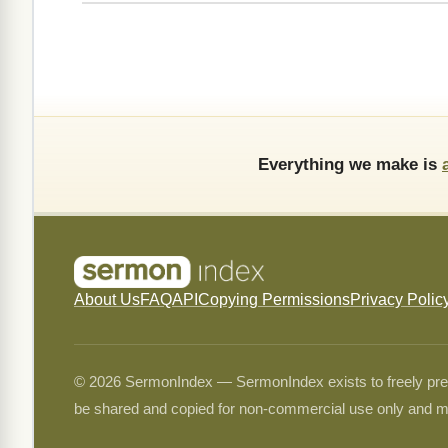
Everything we make is
About Us
FAQ
API
Copying Permissions
Privacy Polic
© 2026 SermonIndex — SermonIndex exists to freely preser
be shared and copied for non-commercial use only and m