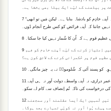
خت پر بیٹھنے کے لیٔے ایک بیٹا بھی بخشا ہے۔
“اَب، اَے یَاہوِہ میرے خُدا! آپ نے میرے باپ داویؔد کی جگہ اَپنے خادِم کو بادشاہ بنایا ہے۔ لیکن مَیں تو ابھی
7
نہیں جانتا کہ اَپنے فرائض کو کس طرح اَنجام دُوں۔
 عظیم قوم ہے کہ اُن کا شُمار نہیں کیا جا سکتا۔
8
لہٰذا اِس قوم پر حُکمرانی کرنے کے لیٔے اَور نیک و بد میں اِمتیاز کرنے کے لیٔے اَپنے خادِم کو فہم
9
اہوِہ کو پسند آئی کہ شُلومونؔ نے یہ چیز مانگی۔
10
اِس لیٔے خُدا نے اُس سے فرمایا، “چونکہ تُم نے نہ تو اَپنی عمر درازی، نہ اَپنے واسطے دولت اَور نہ ہی اَپنے
11
کی درخواست کی تاکہ تُم اِنصاف سے کام لے سکو۔
لہٰذا میں وُہی کروں گا جِس کی تُم نے درخواست کی ہے۔ مَیں تُمہیں ایک اَیسا عقلمند اَور سمجھنے
12
سے پہلے ہُوا اَور نہ کویٔی تمہارے بعد ہوگا۔