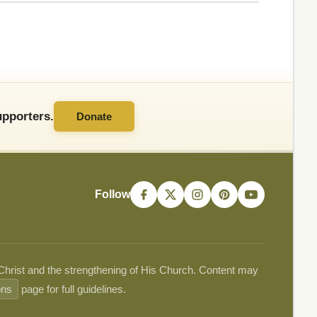
pporters.
Donate
Follow
 Christ and the strengthening of His Church. Content may
ons
page for full guidelines.