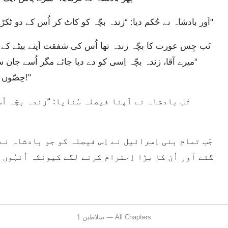
اَور بادشاہ نے حُکم دیا: “زندہ بچّہ کو کاٹ کر اُس کے دو ٹکڑے کر دو۔ آدھا ایک کو اَور آدھا دُوسری کو دے دو۔"
“میرے آقا، زندہ بچّہ اِسی کو دے دیا جائے مگر اُسے جان 
حِصّوں میں چیر ڈالا جائے تاکہ وہ نہ میرا رہے اَور نہ اُس کا!"
گئے اَور اُن کا بڑا اِحترام کرنے لگے کیونکہ اُنہُوں
1 سلاطین — All Chapters