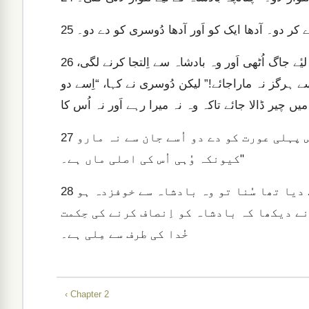
25
تَب جِس عورت کا بچّہ زندہ تھا اُس کی شفقت اَپنے بیٹے کے لیٔے جاگ اُٹھی اَور وہ بادشاہ سے اِلتجا کرنے لگی،
26
سے ہرگز نہ ماراجائے!” لیکن دُوسری نے کہا، “اِسے دو
تَب بادشاہ نے اَپنا فیصلہ سُنایا: “زندہ بچّہ اُس پہلی عورت کو دے دو اُسے جان سے نہ مارو
27
کیونکہ وُہی اُس کی اصلی ماں ہے۔"
جَب تمام بنی اِسرائیل نے اِس فیصلہ کو جو بادشاہ نے دیا تھا سُنا تو وہ بادشاہ سے خوفزدہ ہو
28
 نے دیکھا کہ بادشاہ کو اِنصاف کرنے کی حِکمت
خُدا کی طرف سے مِلی ہے۔
‹ Chapter 2