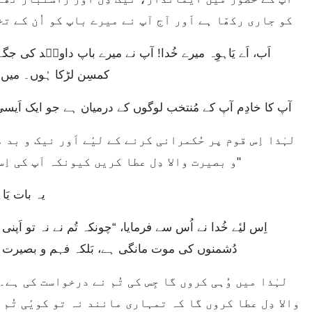
کو جاری رکھّا ہے اَور آج آپ نے میرے باپ کو اُن کے ت
کمسِن لڑکا ہُوں۔ میں 
آپ کا خادِم آپ کے مُنتخب لوگوں کے درمیان ہے جو ایک اَیسی
و بصیرت والا دِل عطا کریں کیونکہ آپ کی اِس عظیم قوم پر حُکمرانی کرنے کے لائق کون ہے؟"
یہ بات یَ
دُشمنوں کی موت مانگی ہے، بَلکہ فہم و بصیرت 
والا دِل عطا کروں گا کہ تمہاری مانند نہ تو کویٔی تُم 