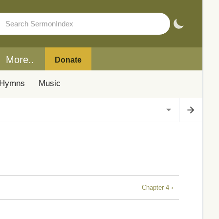
More..
Donate
Hymns
Music
Chapter 4 ›