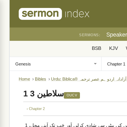
Speake
SERMONS:
BSB
KJV
B)
›
Bibles
›
Home
1 سلاطین 3
OUCV
‹ Chapter 2
شُلومونؔ نے مِصر کے بادشاہ فَرعوہؔ کے ساتھ اِتّحاد کیا اَور اُس کی بیٹی سے شادی کرلی اَور جَب تک اَپنے محل،
1