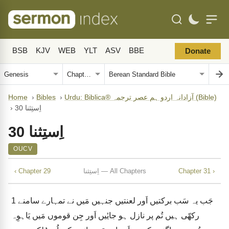
BSB
KJV
WEB
YLT
ASV
BBE
Donate
Urdu: Biblica® آزادانہ اردو ہم عصر ترجمہ (Bible)
›
Bibles
›
Home
اِستِثنا 30
›
اِستِثنا 30
OUCV
Chapter 31 ›
اِستِثنا — All Chapters
‹ Chapter 29
جَب یہ سَب برکتیں اَور لعنتیں جنہیں مَیں نے تمہارے سامنے
1
رکھّی ہیں تُم پر نازل ہو جایٔیں اَور جِن قوموں مَیں یَاہوِہ