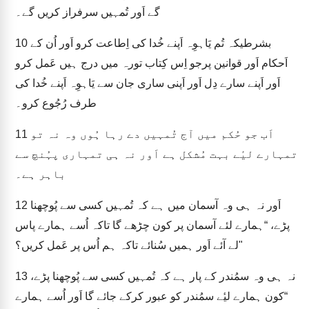
گے اَور تُمہیں سرفراز کریں گے۔
بشرطیکہ تُم یَاہوِہ اَپنے خُدا کی اِطاعت کرو اَور اُن کے
10
اَحکام اَور قوانین پرجو اِس کِتاب تورہ میں درج ہیں عَمل کرو
اَور اَپنے سارے دِل اَور اَپنی ساری جان سے یَاہوِہ اَپنے خُدا کی
طرف رُجُوع کرو۔
اَب جو حُکم میں آج تُمہیں دے رہا ہُوں وہ نہ تو
11
تمہارے لیٔے بہت مُشکل ہے اَور نہ ہی تمہاری پہُنچ سے
باہر ہے۔
اَور نہ ہی وہ آسمان میں ہے کہ تُمہیں کسی سے پُوچھنا
12
پڑے، “ہمارے لئے آسمان پر کون چڑھے گا تاکہ اُسے ہمارے پاس
لے آئے اَور ہمیں سُنائے تاکہ ہم اُس پر عَمل کریں؟"
نہ ہی وہ سمُندر کے پار ہے کہ تُمہیں کسی سے پُوچھنا پڑے،
13
“کون ہمارے لیٔے سمُندر کو عبور کرکے جائے گا اَور اُسے ہمارے