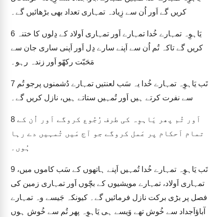
کریں گے اَور اُن سے زِیادہ تمہاری تعداد بھی بڑھائیں گے۔
یَاہوِہ تمہارے خُدا تمہارے اَور تمہاری اَولاد کے دِلوں کا ختنہ
6
کریں گے تاکہ تُم اُن سے اَپنے سارے دِل اَور اَپنی ساری جان سے
مَحَبّت رکھّو اَور زندہ رہو۔
تَب یَاہوِہ تمہارے خُدا یہ سَب لعنتیں تمہارے دُشمنوں پرجو تُم
7
سے نفرت کرتے ہیں اَور تُمہیں ستاتے ہیں، نازل کریں گے۔
اَور تُم پھر یَاہوِہ کی طرف رُجُوع کروگے اَور اُن کے
8
تمام اَحکام پر عَمل کروگے جو آج مَیں تُمہیں دے رہا
ہُوں۔
تَب یَاہوِہ تمہارے خُدا تُمہیں اَپنے ہاتھوں کے سَب کاموں میں،
9
تمہاری اَولاد، تمہارے مویشیوں کے بچّوں اَور تمہاری زمین کی
فصل پر بڑی برکت نازل فرمائیں گے۔ کیونکہ جَیسے وہ تمہارے
آباؤاَجداد سے خُوش تھے وَیسے ہی یَاہوِہ پھر تُم سے خُوش ہوں