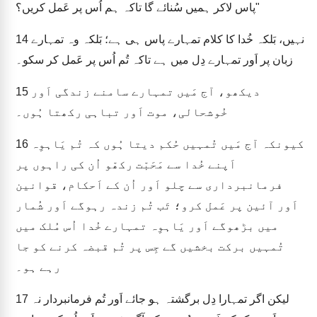
پاس لاکر ہمیں سُنائے گا تاکہ ہم اُس پر عَمل کریں؟"
نہیں، بَلکہ خُدا کا کلام تمہارے پاس ہی ہے؛ بَلکہ وہ تمہارے
14
زبان پر اَور تمہارے دِل میں ہے تاکہ تُم اُس پر عَمل کر سکو۔
دیکھو، آج مَیں تمہارے سامنے زندگی اَور
15
خُوشحالی، موت اَور تباہی رکھتا ہُوں۔
کیونکہ آج مَیں تُمہیں حُکم دیتا ہُوں کہ تُم یَاہوِہ
16
اَپنے خُدا سے مَحَبّت رکھّو اُن کی راہوں پر
فرمانبرداری سے چلو اَور اُن کے اَحکام، قوانین
اَور آئین پر عَمل کرو؛ تَب تُم زندہ رہوگے اَور شُمار
میں بڑھوگے اَور یَاہوِہ تمہارے خُدا اُس مُلک میں
تُمہیں برکت بخشیں گے جِس پر تُم قبضہ کرنے کو جا
رہے ہو۔
لیکن اگر تمہارا دِل برگشتہ ہو جائے اَور تُم فرمانبردار نہ
17