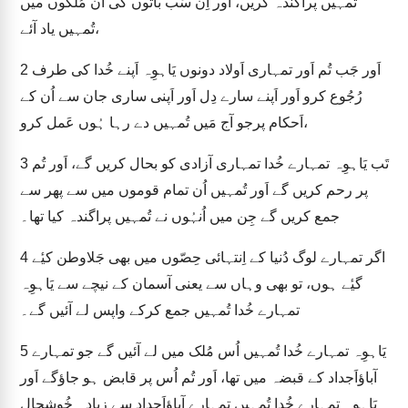
تُمہیں پراگندہ کریں، اَور اِن سَب باتوں کی اُن مُلکوں میں
تُمہیں یاد آئے،
اَور جَب تُم اَور تمہاری اَولاد دونوں یَاہوِہ اَپنے خُدا کی طرف
2
رُجُوع کرو اَور اَپنے سارے دِل اَور اَپنی ساری جان سے اُن کے
اَحکام پرجو آج مَیں تُمہیں دے رہا ہُوں عَمل کرو،
تَب یَاہوِہ تمہارے خُدا تمہاری آزادی کو بحال کریں گے، اَور تُم
3
پر رحم کریں گے اَور تُمہیں اُن تمام قوموں میں سے پھر سے
جمع کریں گے جِن میں اُنہُوں نے تُمہیں پراگندہ کیا تھا۔
اگر تمہارے لوگ دُنیا کے اِنتہائی حِصّوں میں بھی جَلاوطن کیٔے
4
گیٔے ہوں، تو بھی وہاں سے یعنی آسمان کے نیچے سے یَاہوِہ
تمہارے خُدا تُمہیں جمع کرکے واپس لے آئیں گے۔
یَاہوِہ تمہارے خُدا تُمہیں اُس مُلک میں لے آئیں گے جو تمہارے
5
آباؤاَجداد کے قبضہ میں تھا، اَور تُم اُس پر قابض ہو جاؤگے اَور
یَاہوِہ تمہارے خُدا تُمہیں تمہارے آباؤاَجداد سے زِیادہ خُوشحال