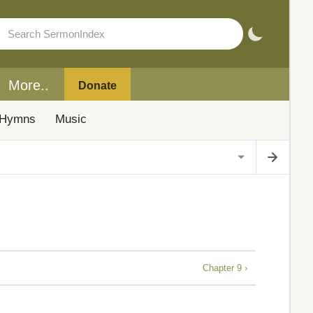
More..
Donate
Hymns
Music
Chapter 9 ›