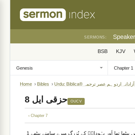
Speake
SERMONS:
BSB
KJV
B)
›
Bibles
›
Home
حزقی ایل 8
OUCV
‹ Chapter 7
چھٹے سال کے چھٹے مہینے کے پانچویں دِن جَب مَیں اَپنے گھر میں بیٹھا تھا اَور یہُوداہؔ کے بُزرگ میرے سامنے بیٹھے
1