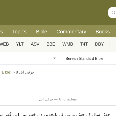
rs
Topics
Bible
Commentary
Books
WEB
YLT
ASV
BBE
WMB
T4T
DBY
|
حزقی ایل 8
›
Urdu: Biblica® آزادانہ اردو ہم عصر ترجمہ (ible
حزقی ایل — All Chapters