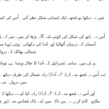
آسمان کے درمیان اُٹھالیا اَور خُدا کی دِکھائی ہُوئی رُوی
شمالی پھاٹک کے درواز
وہاں میرے سامنے اِسرائیل کے خُدا کا جلال وَیسا ہی مَوجُود
میں دروازہ سے د
مکرُوہ کام کر رہے ہیں تاکہ میں اَپنے پاک مُقدّس سے دُور 