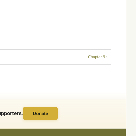
Chapter 9 ›
pporters.
Donate