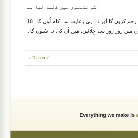
کو نتھنوں میں گھُسا لیا ہے!
اِس لیٔے میں بھی اُن سے غُصّہ سے پیش آؤں گا۔ نہ مَیں اُن پر رحم کروں گا اَور نہ ہی رعایت سے کام لُوں گا۔
18
‹ Chapter 7
Everything we make is