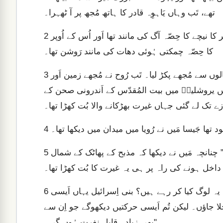
تھے، تَب وہاں یَاہوِہ قادر کا ہاتھ مُجھ پر آ ٹھہرا۔
مَیں نے دیکھا تو مُجھے ایک اِنسانی شکل نظر آئی۔ اُس کی کمر کا نیچے کا حِصّہ آگ کی مانند تھا اَور اُس کے اُوپر
2
کا حِصّہ چمکتی ہُوئی دھات کی مانند رَوشن تھا۔
اُس نے ہاتھ کی شکل کی کویٔی شَے آگے بڑھا کر میرے سَر کے بالوں سے مُجھے پکڑ لیا۔ تَب رُوح نے مُجھے زمین اَور
3
ا میں یروشلیمؔ میں بیت المُقدّس کے اَندرونی صحن کے
ے تک لے گئی جہاں غیرت بھڑکانے والا بُت کھڑا تھا۔
 تھا جَیسا مَیں نے رُویا میں میدان میں دیکھا تھا۔
4
تَب اُس نے مُجھ سے کہا، “اَے آدمؔ زاد، شمال کی طرف دیکھ۔” چنانچہ مَیں نے دیکھا کہ مذبح کے پھاٹک کے شمال
5
اخل ہونے کی راہ پر ہی یہ غیرت کا بُت کھڑا تھا۔
اَور اُس نے مُجھ سے کہا، “اَے آدمؔ زاد، کیا تُم نے دیکھا کہ یہ لوگ کیا کر رہے ہیں؟ بنی اِسرائیل یہاں اَیسی
6
چلا جاؤں۔ لیکن تُم اَیسی حرکتیں دیکھوگے جو اِن سے
بھی زِیادہ قابل نفرت ہُوں گی۔"