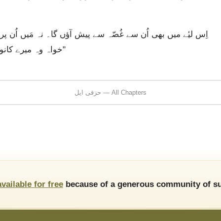
خواہ وہ میرے کانوں میں زور زور سے چِلّائیں، مَیں اُن کی نہ سُنوں گا۔"
حزقی ایل — All Chapters
available for free
because of a generous community of su