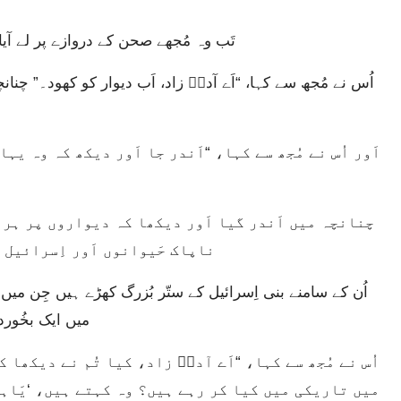
تَب وہ مُجھے صحن کے دروازے پر لے آیا
ناپاک حَیوانوں اَور اِسرائیل 
میں ایک بخُوردا
میں تاریکی میں کیا کر رہے ہیں؟ وہ کہتے ہیں، ‘یَاہوِ