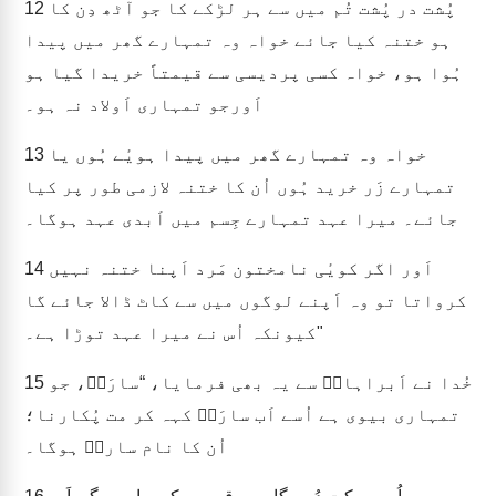
پُشت در پُشت تُم میں سے ہر لڑکے کا جو آٹھ دِن کا
12
ہو ختنہ کیا جائے خواہ وہ تمہارے گھر میں پیدا
ہُوا ہو، خواہ کسی پردیسی سے قیمتاً خریدا گیا ہو
اَورجو تمہاری اَولاد نہ ہو۔
خواہ وہ تمہارے گھر میں پیدا ہویٔے ہُوں یا
13
تمہارے زَر خرید ہُوں اُن کا ختنہ لازمی طور پر کیا
جائے۔ میرا عہد تمہارے جِسم میں اَبدی عہد ہوگا۔
اَور اگر کویٔی نامختون مَرد اَپنا ختنہ نہیں
14
کرواتا تو وہ اَپنے لوگوں میں سے کاٹ ڈالا جائے گا
کیونکہ اُس نے میرا عہد توڑا ہے۔"
خُدا نے اَبراہامؔ سے یہ بھی فرمایا، “سارَیؔ، جو
15
تمہاری بیوی ہے اُسے اَب سارَیؔ کہہ کر مت پُکارنا؛
اُن کا نام سارہؔ ہوگا۔