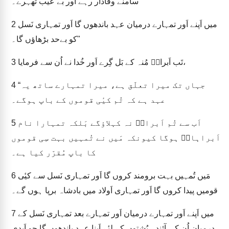
سامنے وفادار رہے اَور بے عیب ٹھہرے۔
میں اَپنے اَور تمہارے درمیان عہد باندھوں گا اَور تمہاری نَسل
2
کو بےحد بڑھاؤں گا۔"
تَب اَبرامؔ مُنہ کے بَل گِرے اَور خُدا نے اُن سے فرمایا،
3
“جہاں تک میرا تعلّق ہے، میرا تمہارے ساتھ یہ
4
عہد ہے کہ تُم کیٔی قوموں کے باپ ہوگے۔
اَب سے تُم اَبرامؔ نہ کہلاؤگے بَلکہ تمہارا نام
5
اَبراہامؔ ہوگا کیونکہ مَیں نے تُمہیں بہت سِی قوموں
کا باپ مُقرّر کیا ہے۔
مَیں تُمہیں بہت برومند کروں گا اَور تمہاری نَسل سے کیٔی
6
قومیں پیدا کروں گا اَور تمہاری اَولاد میں بادشاہ برپا ہوں گے۔
میں اَپنے اَور تمہارے درمیان اَور تمہارے بعد تمہاری نَسل کے
7
درمیان اُن کی آئندہ پُشتوں کے لیٔے اَپنا عہد باندھوں گا جو اَبدی