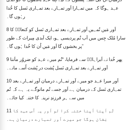
عہد ہوگا کہ میں تمہارا اَور تمہارے بعد تمہاری نَسل کا خُدا
رہُوں گا۔
اَور مَیں تُمہیں اَور تمہارے بعد تمہاری نَسل کو کنعانؔ کا
8
سارا مُلک جِس میں اَب تُم پردیسی ہو، ایک اَبدی مِیراث کے طور
پر بخشوں گا اَور مَیں اُن کا خُدا ہُوں گا۔"
پھر خُدا نے اَبراہامؔ سے فرمایا، “تُم میرے عہد کو ضروُر ماَننا
9
اَور تمہارے بعد تمہاری نَسل پُشت در پُشت اُسے مانے۔
اَور میرا عہد جو میرے اَور تمہارے درمیان اَور تمہارے بعد
10
تمہاری نَسل کے درمیان ہے اَور جسے تُم مانوگے، یہ ہے کہ تُم
میں سے ہر فرزندِ نرینہ کا ختنہ کیا جائے۔
تُم اَپنا اَپنا ختنہ کرا لو اَور یہ اُس عہد کا
11
نِشان ہوگا جو میرے اَور تمہارے درمیان ہے۔