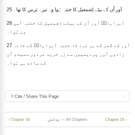
اَور اُن کے بیٹے اِشمعیل کا ختنہ ہُوا وہ تیرہ بَرس کا تھا۔
25
اَبراہامؔ اَور اُن کے بیٹے اِشمعیل کا ختنہ اُسی
26
دِن ہُوا۔
اَور کے گھر کے ہر مَرد کا ختنہ اَبراہامؔ کے خانہ
27
زادوں اَور پردیسیوں سے زَر خرید مَردوں سمیت، اُن
کے ساتھ ہی ہُوا۔
Cite / Share This Page
Chapter 18 ›
پیدائش — All Chapters
‹ Chapter 16