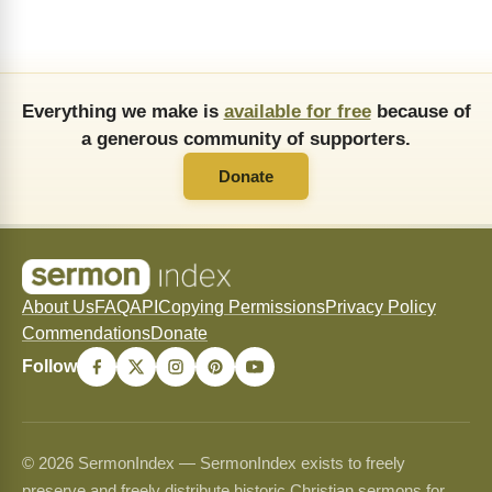
Everything we make is
available for free
because of
a generous community of supporters.
Donate
About Us
FAQ
API
Copying Permissions
Privacy Policy
Commendations
Donate
Follow
© 2026 SermonIndex — SermonIndex exists to freely
preserve and freely distribute historic Christian sermons for