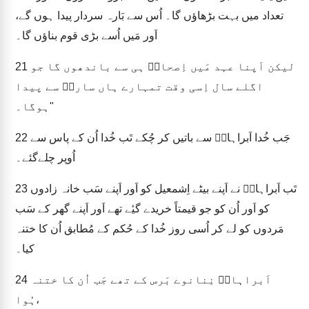
تعداد میں بہت بڑھاؤں گا۔ اُس سے بَارہ سردار پیدا ہوں گے،
اَور مَیں اُسے بڑی قوم بناؤں گا۔
لیکن اَپنا عہد مَیں اِصحاقؔ ہی سے باندھوں گا جو
21
اگلے سال اِسی وقت تمہارے ہاں سارہؔ سے پیدا
ہوگا۔"
جَب خُدا اَبراہامؔ سے باتیں کر چُکے تَب خُدا اُن کے پاس سے
22
اُوپر چلےگئے۔
تَب اَبراہامؔ نے اَپنے بیٹے اِشمعیل کو اَور اَپنے سَب خانہ زادوں
23
کو اَور اُن کو جو قیمتاً خریدے گیٔے تھے اَور اَپنے گھر کے سَب
مَردوں کو لے کر اُسی روز خُدا کے حُکم کے مُطابق اُن کا ختنہ
کیا۔
اَبراہامؔ نِنانوے بَرس کے تھے جَب اُن کا ختنہ
24
ہُوا،