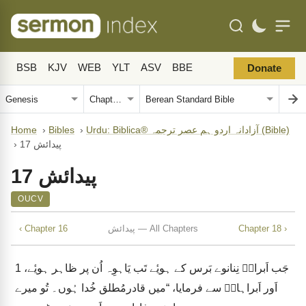
BSB
KJV
WEB
YLT
ASV
BBE
Donate
Urdu: Biblica® آزادانہ اردو ہم عصر ترجمہ (Bible)
›
Bibles
›
Home
پیدائش 17
›
پیدائش 17
OUCV
Chapter 18 ›
پیدائش — All Chapters
‹ Chapter 16
جَب اَبرامؔ نِنانوے بَرس کے ہویٔے تَب یَاہوِہ اُن پر ظاہر ہویٔے،
1
اَور اَبراہامؔ سے فرمایا، “میں قادرمُطلق خُدا ہُوں۔ تُو میرے