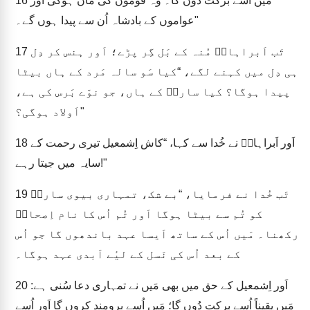
میں اُسے برکت دُوں گا۔ وہ قوموں کی ماں ہوگی اَور
16
عواموں کے بادشاہ اُن سے پیدا ہوں گے۔"
تَب اَبراہامؔ مُنہ کے بَل گِر پڑے؛ اَور ہنس کر دِل
17
ہی دِل میں کہنے لگے، “کیا سَو سالہ مَرد کے ہاں بیٹا
پیدا ہوگا؟ کیا سارہؔ کے ہاں، جو نوّے بَرس کی ہے،
اَولاد ہوگی؟"
اَور اَبراہامؔ نے خُدا سے کہا، “کاش اِشمعیل تیری رحمت کے
18
سایہ میں جیتا رہے!"
تَب خُدا نے فرمایا، “بے شک، تمہاری بیوی سارہؔ
19
کو تُم سے بیٹا ہوگا اَور تُم اُس کا نام اِصحاقؔ
رکھنا۔ مَیں اُس کے ساتھ اَیسا عہد باندھوں گا جو اُس
کے بعد اُس کی نَسل کے لیٔے اَبدی عہد ہوگا۔
اَور اِشمعیل کے حق میں بھی مَیں نے تمہاری دعا سُنی ہے:
20
مَیں یقیناً اُسے برکت دُوں گا؛ مَیں اُسے برومند کروں گا اَور اُسے