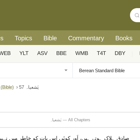
rs
Topics
Bible
Commentary
Books
WEB
YLT
ASV
BBE
WMB
T4T
DBY
|
یَشعیاہ 57
›
Urdu: Biblica® آزادانہ اردو ہم عصر ترجمہ (ible
یَشعیاہ — All Chapters