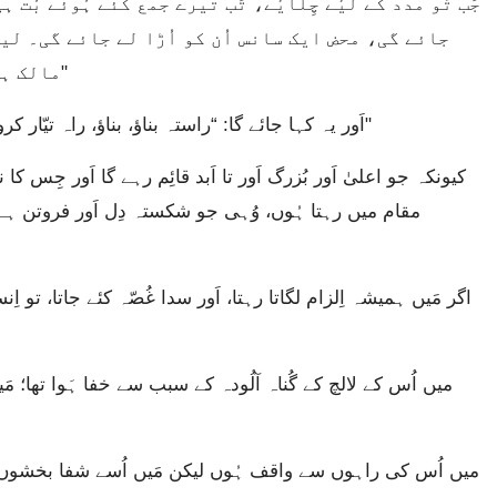
جائے گی، محض ایک سانس اُن کو اُڑا لے جائے گی۔ لی
مالک ہوگا اَور میرے مُقدّس پہاڑ کا بھی وارِث ہوگا۔"
اَور یہ کہا جائے گا: “راستہ بناؤ، بناؤ، راہ تیّار کرو! میرے لوگوں کی راہ میں سے رُکاوٹیں دُور کرو۔"
مقام میں رہتا ہُوں، وُہی جو شکستہ دِل اَور فروتن ہے 