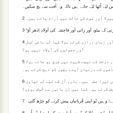
 لیٔے اُٹھا لیٔے جاتے ہیں تاکہ وہ آفت سے بچ سکیں۔
یں؛ اَور موت کی حالت میں آرام پاتے ہیں۔
2
3
تُم کس کا مضحکہ اُڑاتے ہو؟ اَور کس پر مُنہ پھاڑتے اَور زبان درازی کرتے ہو؟ کیا تُم باغی نَسل
4
اَور جھوٹوں کی اَولاد نہیں ہو؟
تُم جو بلُوط کے درختوں کے درمیان اَور ہر سایہ دار درخت کے نیچے شہوت میں غرق ہو جاتے ہو؛
5
افوں کے درمیان اَپنے بچّوں کو ذبح کرتے ہو۔
وادی کے چِکنے پتّھر ہی تیرا بَخرہ ہیں؛ وُہی، ہاں وُہی تیرا حِصّہ ہیں۔ ہاں، اُن کے لیٔے تُم تپاون
6
ش کرتے ہو۔ کیا میں اِن باتوں سے خُوش ہوؤں؟
ایا ہے؛ وہیں تُو اَپنی قُربانیاں پیش کرنے کو چڑھ گئی۔
7
اَپنے دروازوں اَور چوکھٹوں کے پیچھے تُم نے معبُودوں کا نِشان بنایا۔ مُجھے بھُلا کر تُم نے اَپنا بِستر کھول دیا، تُم اُس
8