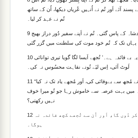
پسند آئے اَور تُم نے اُنہیں عُریاں دیکھا، اُن کے ساتھ
تُم نے عہد کر لیا۔
تُم خُوب مُعطّر ہوکر زَیتُون کا تیل لے کر تُم مولکؔ یعنی بادشاہ کے پاس گئی۔ تُم نے اَپنے سفیر دُور دراز بھیج
9
اَپنی اِن روِشوں کے باعث تُم تھک گئیں، پھر بھی یہ نہ کہا، ‘یہ بے فائدہ ہے۔’ تُجھے اَیسا لگا گویا تیری توانائی
10
لَوٹ آئی، اِس لیٔے تُونے نقاہت محسُوس نہ کی۔
“آخِر تُو کس سے اِس قدر خوفزدہ اَور سہمی ہُوئی ہے کہ تُونے مُجھ سے بےوفائی کی، اَور مُجھے یاد تک نہ کیا
11
یں کہ میں بہت عرصہ سے خاموش رہا جو تُو میرا خوف
نہیں رکھتی؟
مَیں تیری راستبازی کو اَور تیرے کاموں کو ظاہر کر دُوں گا، اَور اُن سے تُجھے کچھ فائدہ نہ
12
ہوگا۔