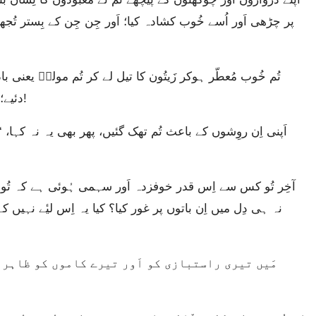
پر چڑھی اَور اُسے خُوب کشادہ کیا؛ اَور جِن جِن کے بِستر تُجھے 
دئیے؛ یہاں تک کہ تُم خود موت کی سلطنت میں گزر گئی!
نہ ہی دِل میں اِن باتوں پر غور کیا؟ کیا یہ اِس لیٔے نہ