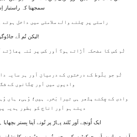
سمجھتا کہ راستباز اِس
راستی پر چلنے والے سلامتی میں داخل ہوتے ہ
“لیکن تُم اَے جادُوگرنی کے بیٹو، اَور زانی اَور فاحِشہ کی اَولاد اِدھر آؤ!
وادیوں میں اَور چٹّانوں کے شگ
دیتے ہو اَور اناج کو بطور ہدیہ پی
ایک اُونچے اَور بُلند پہاڑ پر تُونے اَپنا بِستر بچھ