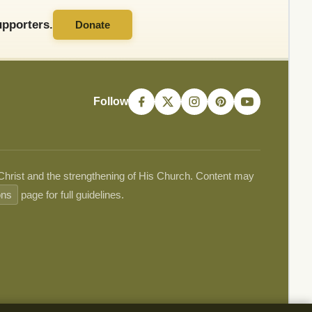
pporters.
Donate
Follow
 Christ and the strengthening of His Church. Content may
ons
page for full guidelines.