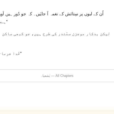
ہے،” یَاہوِہ فرماتے ہیں “اَور مَیں اُنہیں شفا بخشوں گا۔"
خُدا فرماتے ہیں، “بدکاروں کے لیٔے سلامتی نہیں ہے۔"
یَشعیاہ — All Chapters