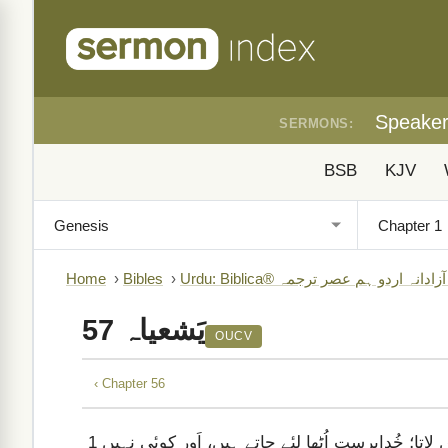
Speake
SERMONS:
BSB
KJV
B)
›
Bibles
›
Home
یَشعیاہ 57
OUCV
‹ Chapter 56
صادق ہلاک ہوتے ہیں، اَور کویٔی اِس بات کو خاطِر میں نہیں لاتا؛ خُداپرست اُٹھا لیٔے جاتے ہیں، اَور کویٔی نہیں
1