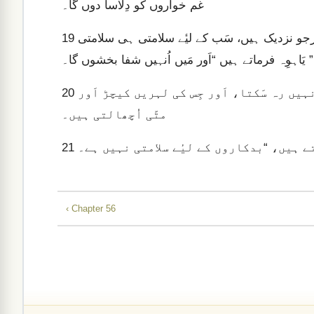
غم خواروں کو دِلاسا دوں گا۔
اُن کے لبوں پر سِتائش کے نغمہ آ جایٔیں۔ کہ جو دُور ہیں اَورجو نزدیک ہیں، سَب کے لیٔے سلامتی ہی سلامتی
19
لیکن بدکار موجزن سمُندر کی طرح ہیں، جو کبھی ساکن نہیں رہ سَکتا، اَور جِس کی لہریں کیچڑ اَور
20
مٹّی اُچھالتی ہیں۔
21
‹ Chapter 56