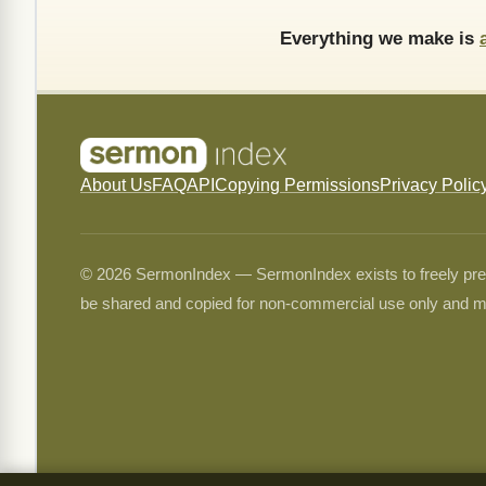
Everything we make is
About Us
FAQ
API
Copying Permissions
Privacy Polic
© 2026 SermonIndex — SermonIndex exists to freely preser
be shared and copied for non-commercial use only and m