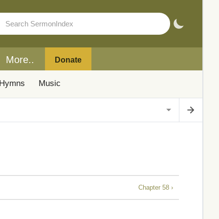
More..
Donate
Hymns
Music
Chapter 58 ›