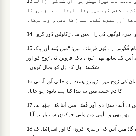
جَب تُو مدد کے لیٔے چِلّایٔے، تَب تیرے جمع کئے ہُوئے بُت ہی تُجھے بچائیں! لیکن ہَوا اُن سَب کو اُڑا لے
13
کن جو شخص مُجھ میں پناہ لیتا ہے وہ زمین کا
14
کیونکہ جو اعلیٰ اَور بُزرگ اَور تا اَبد قائِم رہے گا اَور جِس کا نام قُدُّوس ہے یُوں فرماتے ہیں: “میں بُلند اَور پاک
15
اُس کے ساتھ بھی ہُوں، تاکہ فروتن کی رُوح کو اَور
شکستہ دِل کے دِل کو بحال کروں۔
اگر مَیں ہمیشہ اِلزام لگاتا رہتا، اَور سدا غُصّہ کئے جاتا، تو اِنسان کی رُوح میرے رُوبرو پست ہو جاتی اَور آدمی
16
کا دَم جسے مَیں نے پیدا کیا ہے، نابود ہو جاتا۔
میں اُس کے لالچ کے گُناہ آلُودہ کے سبب سے خفا ہَوا تھا؛ مَیں نے اُسے سزا دی اَور غُصّہ میں اَپنا مُنہ چھُپا لیا،
17
پھر بھی وہ اَپنی مَن مانی حرکتوں سے باز نہ آیا۔
میں اُس کی راہوں سے واقف ہُوں لیکن مَیں اُسے شفا بخشوں گا؛ میں اُس کی رہبری کروں گا اَور اِسرائیل کے
18