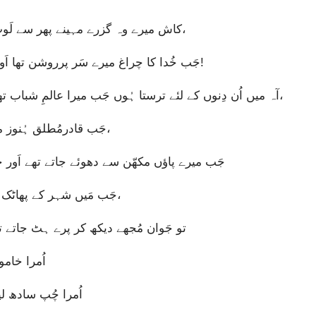
“کاش میرے وہ گزرے مہینے پھر سے لَوٹ آئیں، خصوصاً وہ دِن جَب خُدا میرے مُحافظ تھے،
جَب خُدا کا چراغ میرے سَر پرروشن تھا اَور اُن ہی کا نُور تاریکی میں میری رہنمائی کرتا تھا!
آہ میں اُن دِنوں کے لئے ترستا ہُوں جَب میرا عالمِ شباب تھا، جَب میرا خیمہ خُدا کی رِفاقت کے سایہ میں تھا،
جَب قادرمُطلق ہُنوز میرے ساتھ تھے اَور میرے بچّے مُجھے گھیرے رہتے تھے،
جَب میرے پاؤں مکھّن سے دھوئے جاتے تھے اَور چٹّ
“جَب مَیں شہر کے پھاٹک پر جاتا تھا اَور چَوک میں اَپنی نشست سنبھالتا تھا،
تو جَوان مُجھے دیکھ کر پرے ہٹ جاتے ت
اُمرا خامو
اُمرا چُپ سادھ لی