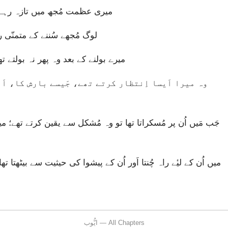
میری عظمت مُجھ میں تازہ رہے
“لوگ مُجھے سُننے کے متمنّی 
میرے بولنے کے بعد وہ پھر نہ بولتے تھ
ایُّوب — All Chapters