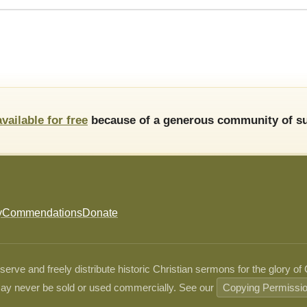
available for free
because of a generous community of su
y
Commendations
Donate
ve and freely distribute historic Christian sermons for the glory of
ay never be sold or used commercially. See our
Copying Permissi