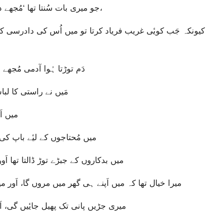
جو میری بات سُنتا تھا ‘مُجھے داد دیتا تھا،’ اَورجو دیکھتا تھا میری تعریف کرتا تھا،
دَم توڑتا ہُوا آدمی مُجھے 
مَیں نے راستی کا لباس
میں اَ
میں مُحتاجوں کے لیٔے باپ کی
میں بدکاروں کے جبڑے توڑ ڈالتا تھا اَو
“میرا خیال تھا کہ میں اَپنے ہی گھر میں مروں گا، اَور
میری جڑیں پانی تک پھیل جایٔیں گی، 