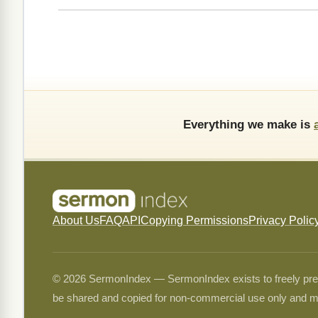
Everything we make is
About Us
FAQ
API
Copying Permissions
Privacy Polic
© 2026 SermonIndex — SermonIndex exists to freely preser
be shared and copied for non-commercial use only and m