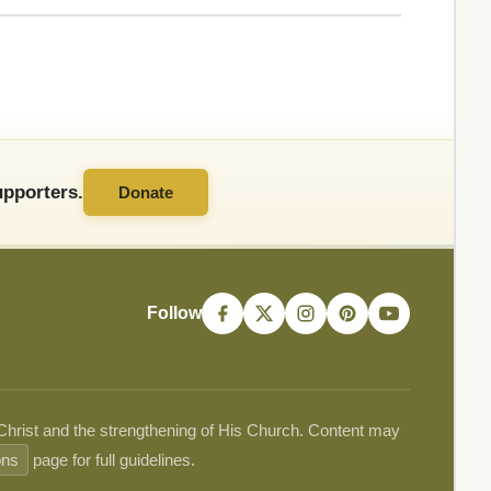
pporters.
Donate
Follow
 Christ and the strengthening of His Church. Content may
ons
page for full guidelines.