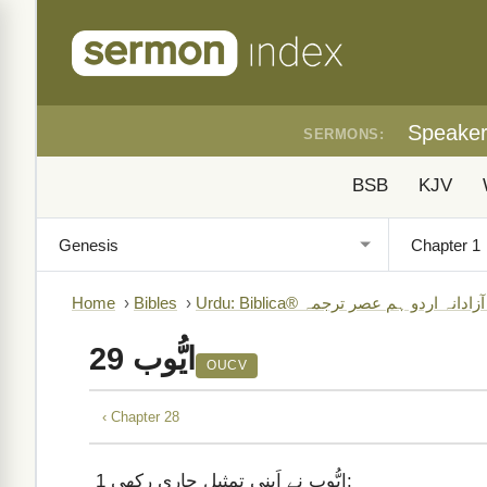
Speake
SERMONS:
BSB
KJV
B)
›
Bibles
›
Home
ایُّوب 29
OUCV
‹ Chapter 28
ایُّوب نے اَپنی تمثیل جاری رکھی:
1