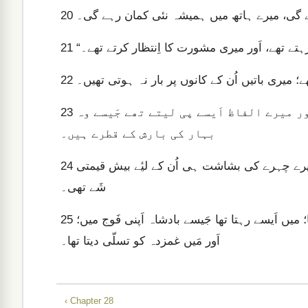
 گی، میرے ہاتھ میں ہمیشہ نئی کمان رہے گی۔
20
رہتے تھے، اَور میری مشورت کا اِنتظار کرتے تھے۔
21
ے؛ میری باتیں اُن کے کانوں پر بار نہ ہوتی تھیں۔
22
وہ میرا اَیسا اِنتظار کرتے تھے، جَیسے بارش کا، اَور میرے الفاظ اَیسے پی لیتے تھے جَیسے وہ
23
بہار کی بارش کے قطرے ہیں۔
جَب مَیں اُن پر مُسکراتا تھا تو وہ مُشکل سے یقین کرتے تھے؛ میرے چہرے کی بشاشت ہی اُن کے لیٔے بیش قیمتی
24
شَے تھی۔
میں اُن کے لیٔے راہ چُنتا اَور اُن کے پیشوا کی حیثیت سے بیٹھتا تھا؛ میں اَیسے رہتا تھا جَیسے بادشاہ اَپنی فَوج میں؛
25
اَور مَیں غمزدہ کو تسلّی دیتا تھا۔
‹ Chapter 28