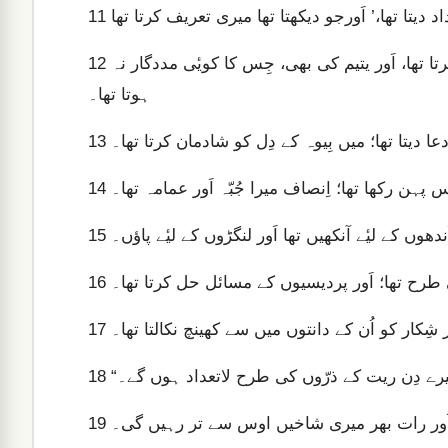
11
کیونکہ جَب کویٔی غریب فریاد کرتا تو میں اُس کی دادرسی کرتا تھا، اَور یتیم کی بھی، جِس کا کویٔی مددگار نہ
12
ہوتا تھا۔
دعا دیتا تھا؛ میں بِیوہ کے دِل کو شادمان کرتا تھا۔
13
 پہن رکھا تھا؛ اِنصاف میرا جُبّہ اَور عمامہ تھا۔
14
ندھوں کے لیٔے آنکھیں تھا اَور لنگڑوں کے لیٔے پاؤں۔
15
 طرح تھا؛ اَور پردیسیوں کے مسائل حل کرتا تھا۔
16
ر شِکار کو اُن کے دانتوں میں سے کھینچ نکالتا تھا۔
17
 میرے دِن ریت کے ذرّوں کی طرح لاتعداد ہوں گے۔
18
اَور رات بھر میری شاخیں اوس سے تر رہیں گی۔
19