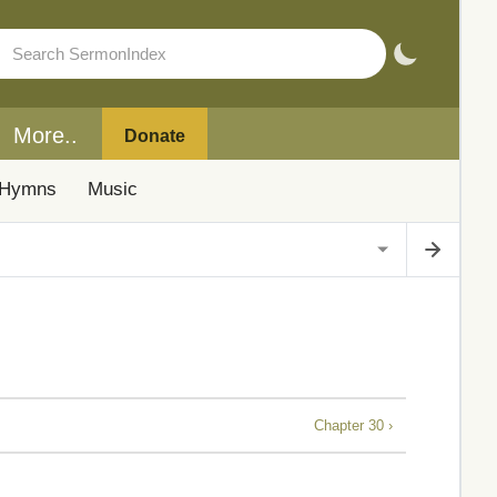
More..
Donate
Hymns
Music
Chapter 30 ›