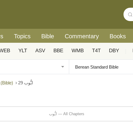
rs
Topics
Bible
Commentary
Books
WEB
YLT
ASV
BBE
WMB
T4T
DBY
|
ایُّوب 29
›
Urdu: Biblica® آزادانہ اردو ہم عصر ترجمہ (ible
ایُّوب — All Chapters