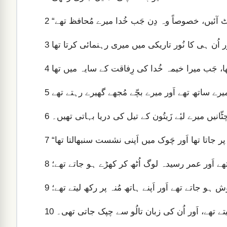
2
3
4
5
انیں میرے لیٔے زَیتُون کے تیل کی دریا بہاتی تھیں۔
6
7
ھے اَور عمر رسیدہ لوگ اُٹھ کر کھڑے ہو جاتے تھے؛
8
ش ہو جاتے تھے اَور اَپنے ہاتھ مُنہ پر رکھ لیتے تھے؛
9
تے تھے، اَور اُن کی زبان تالُو سے چپک جاتی تھی۔
10