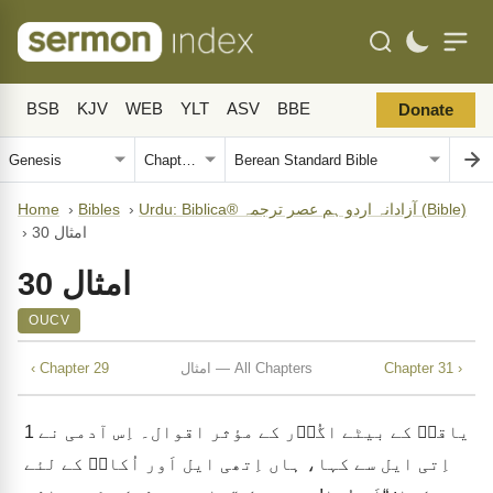
BSB
KJV
WEB
YLT
ASV
BBE
Donate
Urdu: Biblica® آزادانہ اردو ہم عصر ترجمہ (Bible)
›
Bibles
›
Home
امثال 30
›
امثال 30
OUCV
Chapter 31 ›
امثال — All Chapters
‹ Chapter 29
یاقہؔ کے بیٹے اگُوؔر کے مؤثر اقوال۔ اِس آدمی نے
1
اِتی ایل سے کہا، ہاں اِتھی ایل اَور اُکالؔ کے لئے