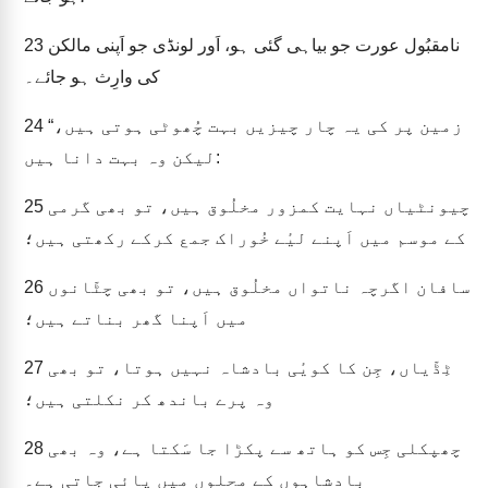
نامقبُول عورت جو بیاہی گئی ہو، اَور لونڈی جو اَپنی مالکن
23
کی وارِث ہو جائے۔
“زمین پر کی یہ چار چیزیں بہت چُھوٹی ہوتی ہیں،
24
لیکن وہ بہت دانا ہیں:
چیونٹیاں نہایت کمزور مخلُوق ہیں، تو بھی گرمی
25
کے موسم میں اَپنے لیٔے خُوراک جمع کرکے رکھتی ہیں؛
سافان اگرچہ ناتواں مخلُوق ہیں، تو بھی چٹّانوں
26
میں اَپنا گھر بناتے ہیں؛
ٹِڈّیاں، جِن کا کویٔی بادشاہ نہیں ہوتا، تو بھی
27
وہ پرے باندھ کر نکلتی ہیں؛
چھپکلی جِس کو ہاتھ سے پکڑا جا سَکتا ہے، وہ بھی
28
بادشاہوں کے محلوں میں پائی جاتی ہے۔