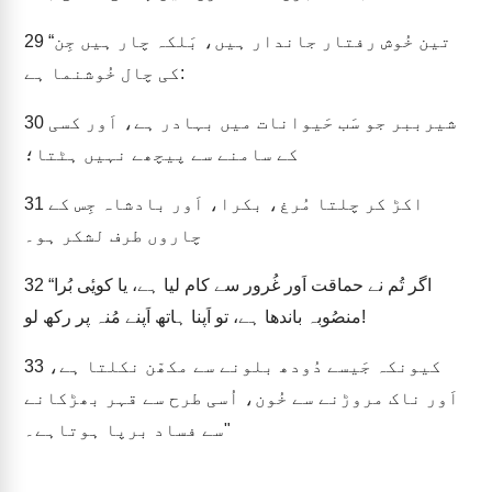
“تین خُوش رفتار جاندار ہیں، بَلکہ چار ہیں جِن
29
کی چال خُوشنما ہے:
شیرببر جو سَب حَیوانات میں بہادر ہے، اَور کسی
30
کے سامنے سے پیچھے نہیں ہٹتا؛
اکڑ کر چلتا مُرغ، بکرا، اَور بادشاہ جِس کے
31
چاروں طرف لشکر ہو۔
“اگر تُم نے حماقت اَور غُرور سے کام لیا ہے، یا کویٔی بُرا
32
منصُوبہ باندھا ہے، تو اَپنا ہاتھ اَپنے مُنہ پر رکھ لو!
کیونکہ جَیسے دُودھ بلونے سے مکھّن نکلتا ہے،
33
اَور ناک مروڑنے سے خُون، اُسی طرح سے قہر بھڑکانے
سے فساد برپا ہوتاہے۔"