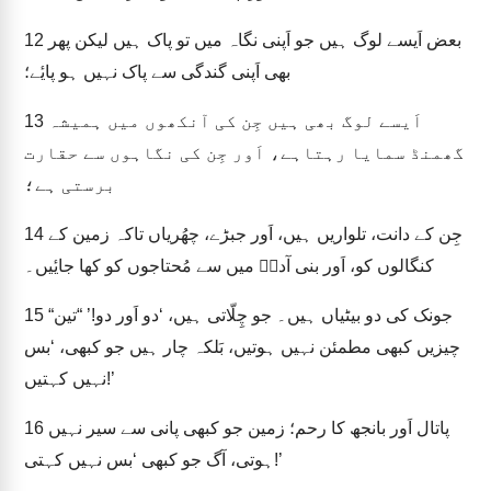
بعض اَیسے لوگ ہیں جو اَپنی نگاہ میں تو پاک ہیں لیکن پھر
12
بھی اَپنی گندگی سے پاک نہیں ہو پایٔے؛
اَیسے لوگ بھی ہیں جِن کی آنکھوں میں ہمیشہ
13
گھمنڈ سمایا رہتاہے، اَور جِن کی نگاہوں سے حقارت
برستی ہے؛
جِن کے دانت، تلواریں ہیں، اَور جبڑے، چھُریاں تاکہ زمین کے
14
کنگالوں کو، اَور بنی آدمؔ میں سے مُحتاجوں کو کھا جایٔیں۔
“جونک کی دو بیٹیاں ہیں۔ جو چِلّاتی ہیں، ‘دو اَور دو!’ “تین
15
چیزیں کبھی مطمئن نہیں ہوتیں، بَلکہ چار ہیں جو کبھی، ‘بس
نہیں کہتیں!’
پاتال اَور بانجھ کا رحم؛ زمین جو کبھی پانی سے سیر نہیں
16
ہوتی، آگ جو کبھی ‘بس نہیں کہتی!’