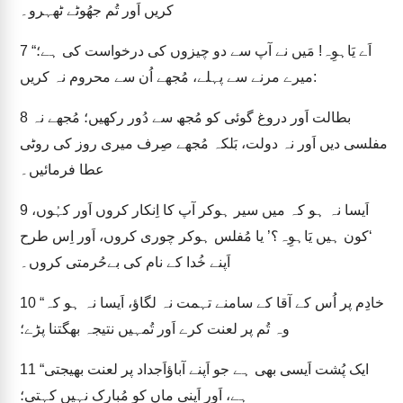
کریں اَور تُم جھُوٹے ٹھہرو۔
“اَے یَاہوِہ! مَیں نے آپ سے دو چیزوں کی درخواست کی ہے؛
7
میرے مرنے سے پہلے، مُجھے اُن سے محروم نہ کریں:
بطالت اَور دروغ گوئی کو مُجھ سے دُور رکھیں؛ مُجھے نہ
8
مفلسی دیں اَور نہ دولت، بَلکہ مُجھے صِرف میری روز کی روٹی
عطا فرمائیں۔
اَیسا نہ ہو کہ میں سیر ہوکر آپ کا اِنکار کروں اَور کہُوں،
9
‘کون ہیں یَاہوِہ؟’ یا مُفلس ہوکر چوری کروں، اَور اِس طرح
اَپنے خُدا کے نام کی بےحُرمتی کروں۔
“خادِم پر اُس کے آقا کے سامنے تہمت نہ لگاؤ، اَیسا نہ ہو کہ
10
وہ تُم پر لعنت کرے اَور تُمہیں نتیجہ بھگتنا پڑے؛
“ایک پُشت اَیسی بھی ہے جو اَپنے آباؤاَجداد پر لعنت بھیجتی
11
ہے، اَور اَپنی ماں کو مُبارک نہیں کہتی؛