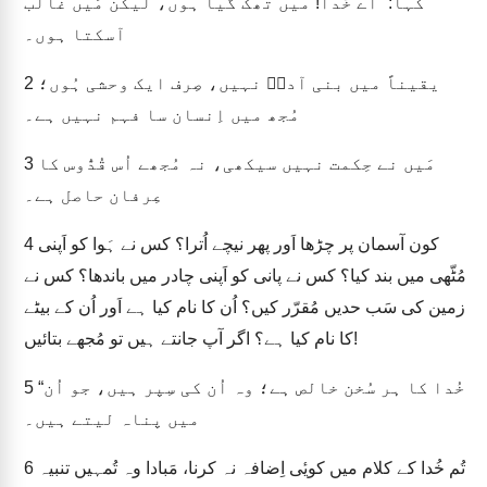
کہا: “اَے خُدا! میں تھک گیا ہوں، لیکن مَیں غالب
آسکتا ہوں۔
یقیناً میں بنی آدمؔ نہیں، صِرف ایک وحشی ہُوں؛
2
مُجھ میں اِنسان سا فہم نہیں ہے۔
مَیں نے حِکمت نہیں سیکھی، نہ مُجھے اُس قُدُّوس کا
3
عِرفان حاصل ہے۔
کون آسمان پر چڑھا اَور پھر نیچے اُترا؟ کس نے ہَوا کو اَپنی
4
مُٹّھی میں بند کیا؟ کس نے پانی کو اَپنی چادر میں باندھا؟ کس نے
زمین کی سَب حدیں مُقرّر کیں؟ اُن کا نام کیا ہے اَور اُن کے بیٹے
کا نام کیا ہے؟ اگر آپ جانتے ہیں تو مُجھے بتائیں!
“خُدا کا ہر سُخن خالص ہے؛ وہ اُن کی سِپر ہیں، جو اُن
5
میں پناہ لیتے ہیں۔
تُم خُدا کے کلام میں کویٔی اِضافہ نہ کرنا، مَبادا وہ تُمہیں تنبیہ
6