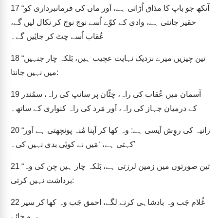
“آنکھ جو باپ کا مذاق اُڑاتی ہے، اَور ماں کی فرمانبرداری کو
17
حقیر جانتی ہے، وادی کے کوّے اُسے نوچ نوچ کر نکال لیں گے،
عُقاب اُسے چٹ کر جایٔیں گے۔
“تین چیزیں میرے نزدیک نہایت عجِیب ہیں، بَلکہ چار جنہیں
18
میں نہیں جانتا:
آسمان میں عُقاب کی راہ، چٹّان پر سانپ کی راہ، سمُندر
19
کے درمیان جہاز کی راہ، اَور مَرد کی راہ کنواری کے ساتھ۔
“زانیہ کی روِش اَیسی ہے: وہ کھا کر اَپنا مُنہ پونچھتی ہے اَور
20
کہتی ہے، ‘مَیں نے کویٔی بدی نہیں کی۔’
“تین صورتوں میں زمین لرزتی ہے، بَلکہ چار ہیں جِن کی وہ
21
برداشت نہیں کرتی:
غُلام جَب وہ بادشاہی کرنے لگے، احمق جَب وہ کھا کر سیر
22
ہو جائے،