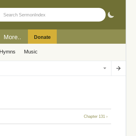
More..
Donate
Hymns
Music
Chapter 131 ›