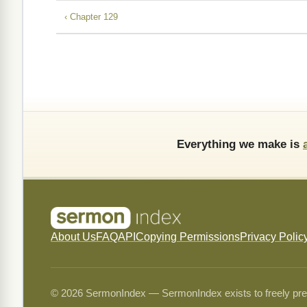
‹ Chapter 129
Everything we make is
About Us
FAQ
API
Copying Permissions
Privacy Polic
© 2026 SermonIndex — SermonIndex exists to freely preser