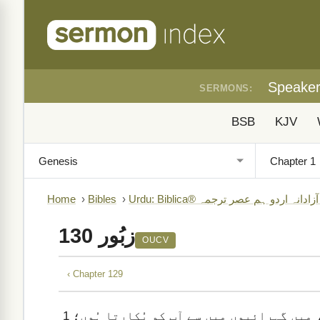
Speake
SERMONS:
BSB
KJV
Home
›
Bibles
›
Ur
زبُور 130
OUCV
‹ Chapter 129
1
ہ، میں گہرائیوں میں سے آپ کو پُکارتا ہُوں؛