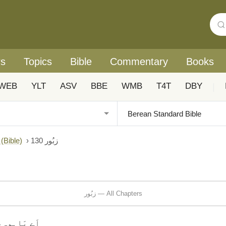
rs
Topics
Bible
Commentary
Books
WEB
YLT
ASV
BBE
WMB
T4T
DBY
|
du: Biblica® آزادانہ اردو ہم عصر ترجمہ (Bible)
›
زبُور 130
زبُور — All Chapters
اَے یَاہوِ