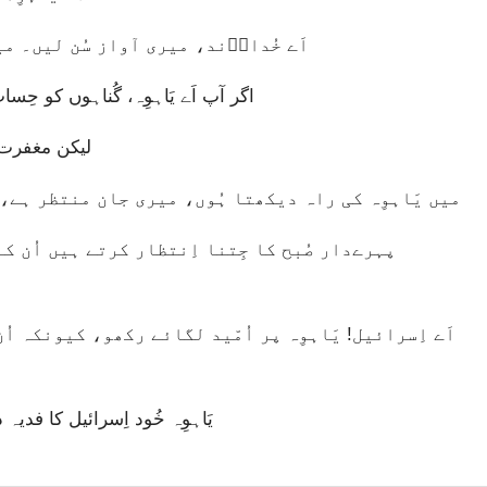
اَے خُداوؔند، میری آواز سُن لیں۔ م
اگر آپ اَے یَاہوِہ، گُناہوں کو حِس
لیکن مغفرت 
میں یَاہوِہ کی راہ دیکھتا ہُوں، میری جان منتظر ہے، ا
یَاہوِہ خُود اِسرائیل کا فدیہ