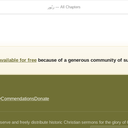
زبُور — All Chapters
available for free
because of a generous community of su
y
Commendations
Donate
ve and freely distribute historic Christian sermons for the glory of