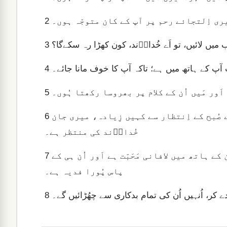
2
یری اِلتجائے رحم پر آپ کے کان متوجّہ ہوں۔
3
اب میں لائیں، تو اَے خُداوؔند، کون کھڑا رہ سکےگا؟
4
آپ کے ہاتھ میں ہے؛ تاکہ آپ کا خوف مانا جائے۔
5
َور مَیں اُن کے کلام پر بھروسا رکھتا ہُوں۔
6
پہرےدار صُبح کا جِتنا اِنتظار کرتے ہیں اُن کے صُبح کے اِنتظار سے کہیں زِیادہ، میری جان
خُداوؔند کی منتظر ہے۔
7
اَے اِسرائیل! یَاہوِہ پر اُمّید لگائے رکھو، کیونکہ اُن کے ہاتھ میں لافانی مَحَبّت ہے اَور اُن ہی کے
پاس پُورا فدیہ ہے۔
8
 دے کر، اُنہیں اُن کی تمام بدکاری سے چھُڑائیں گے۔