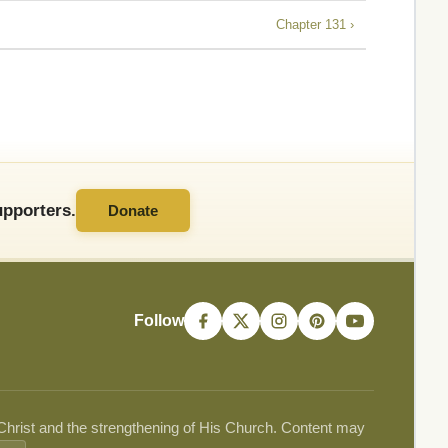
Chapter 131 ›
pporters.
Donate
Follow
 Christ and the strengthening of His Church. Content may