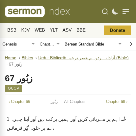
BSB
KJV
WEB
YLT
ASV
BBE
Donate
Home
›
Bibles
›
Urdu: Biblica® آزادانہ اردو ہم عصر ترجمہ (Bible)
›
زبُور 67
زبُور 67
OUCV
‹ Chapter 66
زبُور — All Chapters
Chapter 68 ›
1
خُدا ہم پر مہربانی کریں اَور ہمیں برکت دیں اَور اَپنا چہرہ
ہم پر جلوہ گِر فرمائیں،