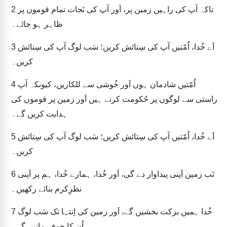
2
تاکہ آپ کی راہیں زمین پر، اَور آپ کی نَجات تمام قوموں پر
ظاہر ہو جائے۔
3
اَے خُدا، اُمّتیں آپ کی سِتائش کریں؛ سَب لوگ آپ کی سِتائش
کریں۔
4
اُمّتیں شادمان ہوں اَور خُوشی سے للکاریں، کیونکہ آپ
راستی سے لوگوں پر حُکومت کرتے ہیں اَور زمین پر قوموں کی
ہدایت کریں گے۔
5
اَے خُدا، اُمّتیں آپ کی سِتائش کریں؛ سَب لوگ آپ کی سِتائش
کریں۔
6
تَب زمین اَپنی پیداوار دے گی، اَور خُدا، ہمارے خُدا، ہم پر اَپنی
نظرِکرم بنائے رکھیں۔
7
خُدا ہمیں برکت بخشیں گے، اَور زمین کی اِنتہا تک سَب لوگ
اُن کا خوف مانیں گے۔