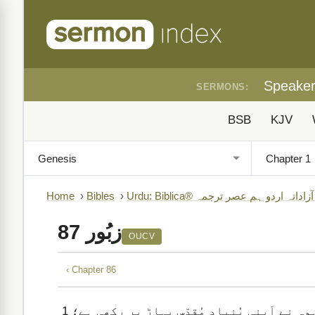
Speake
SERMONS:
BSB
KJV
Home
›
Bibles
›
Ur
زبُور 87
OUCV
‹ Chapter 86
1
وِہ نے اَپنی بُنیاد مُقدّس پہاڑ پر رکھی ہے؛