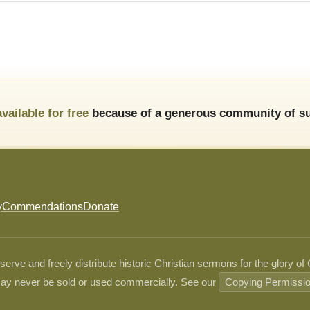
available for free
because of a generous community of su
y
Commendations
Donate
ve and freely distribute historic Christian sermons for the glory of
ay never be sold or used commercially. See our
Copying Permissi