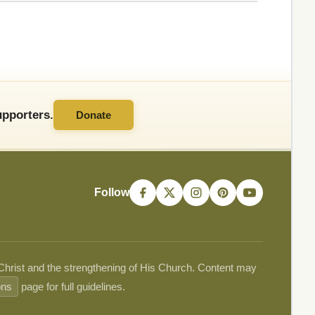
pporters.
Donate
Follow
 Christ and the strengthening of His Church. Content may
ons
page for full guidelines.