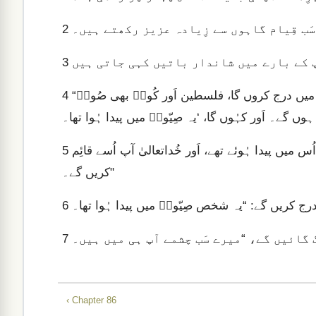
2
سَب قِیام گاہوں سے زِیادہ عزیز رکھتے ہیں۔
3
4
“میں راحبؔ اَور بابیل کے نام اَپنے جاننے والوں کی فہرست میں درج کروں گا، فلسطین اَور کُوشؔ بھی صُورؔ
5
بے شک، صِیّونؔ کے متعلّق یہ کہا جائے گا، “فُلاں فُلاں اَشخاص اُس میں پیدا ہُوئے تھے، اَور خُداتعالیٰ آپ اُسے قائِم
کریں گے۔"
6
7
‹ Chapter 86