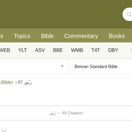
rs
Topics
Bible
Commentary
Books
WEB
YLT
ASV
BBE
WMB
T4T
DBY
|
du: Biblica® آزادانہ اردو ہم عصر ترجمہ (Bible)
›
زبُور 87
زبُور — All Chapters
یَاہ