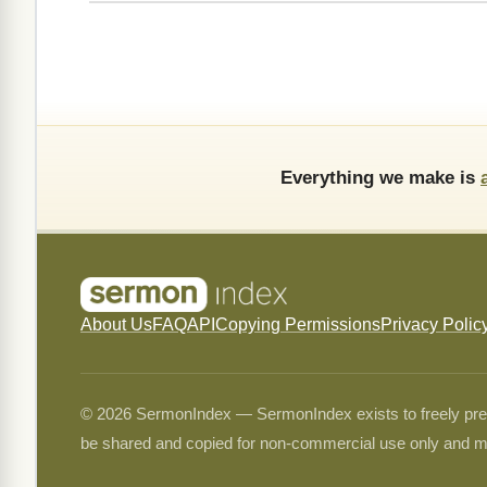
Everything we make is
About Us
FAQ
API
Copying Permissions
Privacy Polic
© 2026 SermonIndex — SermonIndex exists to freely preser
be shared and copied for non-commercial use only and m