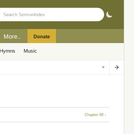
More..
Donate
Hymns
Music
Chapter 88 ›