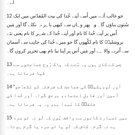
لے۔
جو غالب آئے، میں اُسے اَپنے خُدا کی بیت المُقدّس میں ایک
12
سُتون بناؤں گا۔ وہ پھر وہاں سے کبھی باہر نہ نکلے گا اَور مَیں
اُس پر اَپنے خُدا کا نام اَور اَپنے خُدا کے شہر کا نام یعنی نئے
یروشلیمؔ کا نام لکُھوں گا جو میرے خُدا کی جانِب سے آسمان
سے اُترنے والا ہے اَور مَیں اُس پر اَپنا نیا نام بھی تحریر کروں گا۔
جِس کے کان ہوں وہ سُنے کہ پاک رُوح جماعتوں سے
13
کیا فرماتا ہے۔
“اَور لَودِیکیہؔ کی جماعت کے فرشتہ کو لِکھ: جو
14
آمین اَور قابلِ اِعتماد، برحق گواہ اَور خُدا کی
خِلقتؔ کا مَبدا ہے، وہ یہ فرماتا ہے۔
میں تمہارے کاموں سے واقف ہُوں کہ تُو نہ تو سرد
15
ہے نہ گَرم۔ کاش کہ تُو یا تو سرد یا گَرم ہوتا۔