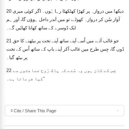
دیکھ! میں دروازہ پر کھڑا کھٹکھٹا رہا ہُوں۔ اگر کویٔی میری
20
آواز سُن کر دروازہ کھولے، تو میں اَندر داخل ہوؤں گا، اَور ہم
ایک دُوسرے کے ساتھ کھانا کھایٔیں گے۔
جو غالب آئے، میں اُسے اَپنے ساتھ اَپنے تخت پر بیٹھنے کا حق
21
دُوں گا، جِس طرح میں غالب آکر اَپنے باپ کے ساتھ اُس کے تخت
پر بیٹھ گیا۔
جِس کے کان ہوں وہ سُنے کہ پاک رُوح جماعتوں سے
22
کیا فرماتا ہے۔"
Cite / Share This Page