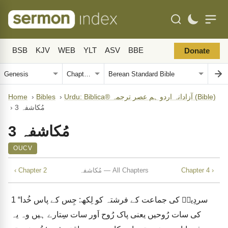
BSB
KJV
WEB
YLT
ASV
BBE
Donate
Urdu: Biblica® آزادانہ اردو ہم عصر ترجمہ (Bible)
›
Bibles
›
Home
مُکاشفہ 3
›
مُکاشفہ 3
OUCV
Chapter 4 ›
مُکاشفہ — All Chapters
‹ Chapter 2
“سردِیسؔ کی جماعت کے فرشتہ کو لِکھ: جِس کے پاس خُدا
1
کی سات رُوحیں یعنی پاک رُوح اَور سات سِتارے ہیں وہ یہ