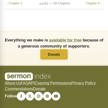
Chapter 4 ›
مُکاشفہ — All Chapters
‹ Chapter 2
Everything we make is
available for free
because of
a generous community of supporters.
Donate
About Us
FAQ
API
Copying Permissions
Privacy Policy
Commendations
Donate
Follow