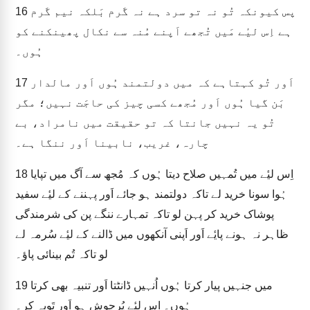
پس کیونکہ تُو نہ تو سرد ہے نہ گَرم بَلکہ نیم گَرم
16
ہے اِس لیٔے مَیں تُجھے اَپنے مُنہ سے نکال پھینکنے کو
ہُوں۔
اَور تُو کہتاہے کہ میں دولتمند ہُوں اَور مالدار
17
بَن گیا ہُوں اَور مُجھے کسی چیز کی حاجَت نہیں؛ مگر
تُو یہ نہیں جانتا کہ تو حقیقت میں نامراد، بے
چارہ، غریب، نابینا اَور ننگا ہے۔
اِس لیٔے میں تُمہیں صلاح دیتا ہُوں کہ مُجھ سے آگ میں تپایا
18
ہُوا سونا خرید لے تاکہ دولتمند ہو جائے اَور پہننے کے لیٔے سفید
پوشاک خرید کر پہن لو تاکہ تمہارے ننگے پن کی شرمندگی
ظاہر نہ ہونے پایٔے اَور اَپنی آنکھوں میں ڈالنے کے لیٔے سُرمہ لے
لو تاکہ تُم بینائی پاؤ۔
میں جنہیں پیار کرتا ہُوں اُنہیں ڈانٹتا اَور تنبیہ بھی کرتا
19
ہُوں۔ اِس لیٔے پُرجوش ہو اَور تَوبہ کر۔