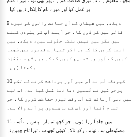
مُجھے مَعلُوم ہے کہ تیری طاقت کم ہے پھر بھی تُونے میرے کلام
پر عَمل کیا اَور میرے نام کا اِنکار نہیں کیا۔
دیکھ، میں شیطان کے اُن جماعت والوں کو تیرے
9
قابُو میں کر دُوں گا، جو اَپنے آپ کو یہُودی کہتے
ہیں مگر ہیں نہیں بَلکہ جھُوٹے ہیں، دیکھ، میں
اَیسا کروں گا کہ وہ آکر تمہارے قدموں میں سَجدہ
کریں گے اَور وہ تسلیم کریں گے کہ میں تُم سے مَحَبّت
رکھتا ہُوں۔
کیونکہ تُم نے اُس صبر اَور برداشت کرنے کے حُکم
10
پرجو مَیں نے تُمہیں دیا تھا عَمل کیا ہے، اِس لیٔے
میں بھی آزمائش کے اُس وقت تیری حِفاظت کروں گا، جو
تمام دُنیا اَور اِس کے باشِندوں پر آنے والا ہے۔
میں جلد آ رہا ہُوں۔ جو کچھ تمہارے پاس ہے اُسے
11
مضبُوطی سے تھامے رکھ تاکہ کویٔی تُجھ سے تیرا تاج چھین نہ