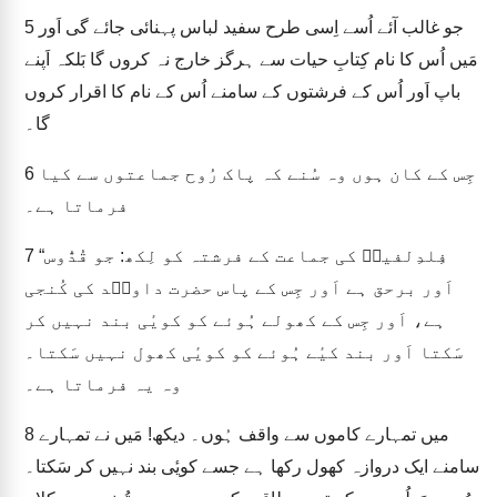
جو غالب آئے اُسے اِسی طرح سفید لباس پہنائی جائے گی اَور
5
مَیں اُس کا نام کِتابِ حیات سے ہرگز خارج نہ کروں گا بَلکہ اَپنے
باپ اَور اُس کے فرشتوں کے سامنے اُس کے نام کا اقرار کروں
گا۔
جِس کے کان ہوں وہ سُنے کہ پاک رُوح جماعتوں سے کیا
6
فرماتا ہے۔
“فِلدِلفیہؔ کی جماعت کے فرشتہ کو لِکھ: جو قُدُّوس
7
اَور برحق ہے اَور جِس کے پاس حضرت داویؔد کی کُنجی
ہے، اَور جِس کے کھولے ہُوئے کو کویٔی بند نہیں کر
سَکتا اَور بند کیٔے ہُوئے کو کویٔی کھول نہیں سَکتا۔
وہ یہ فرماتا ہے۔
میں تمہارے کاموں سے واقف ہُوں۔ دیکھ! مَیں نے تمہارے
8
سامنے ایک دروازہ کھول رکھا ہے جسے کویٔی بند نہیں کر سَکتا۔