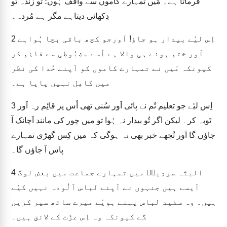
فرماتا ہے۔ مَیں تمہارے کاموں سے واقف ہُوں؛ تُو زندہ تو
دِکھائی دیتاہے مگر ہے مُردہ۔
اِس لیٔے بیدار ہو جاؤ! اَورجو کچھ باقی بچا ہُواہے
2
اَور ختم ہونے ہی والا ہے اُسے مضبُوطی سے قائِم کر
کیونکہ مَیں نے تمہارے کاموں کو اَپنے خُدا کی نظر
میں کامِل نہیں پایا ہے۔
اِس لیٔے جو تعلیم تُم نے پائی اَور سُنی تھی اُس پر قائِم رہ اَور
3
تَوبہ کر۔ لیکن اگر تُو بیدار نہ ہُوا تو میں چور کی مانند اَچانک آ
جاؤں گا اَور تُجھے خبر بھی نہ ہوگی کہ میں کِس گھڑی تمہارے
پاس آ جاؤں گا۔
البتّہ سردِیسؔ میں تمہارے جماعت میں بعض لوگ
4
اَیسے ہیں جنہوں نے اَپنے لباس آلُودہ نہیں کیٔے
ہیں۔ وہ سفید لباس پہنے ہویٔے میرے ساتھ سیر کریں
گے کیونکہ وہ اِس عزّت کے لائق ہیں۔