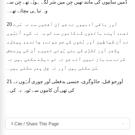
دُمیں سانپوں کی مانند تھیں جِن میں سَر لگے ہویٔے تھے جِن سے
وہ تباہی مچاتے تھے۔
اَور باقی آدمیوں نے جو اِن آفتوں سے نہ مَرے
20
تھے، اَپنے ہاتھوں کے کاموں سے تَوبہ نہ کی، اُنہُوں
نے اُن شَیاطِین اَور بُتوں کی جو سونے، چاندی، پیتل،
پتّھر اَور لکڑی کی بنی ہُوئی تھیں، اُن کی پرستش
کرنے سے باز نہیں آئے جو نہ تو دیکھ سکتی ہیں نہ
سُن سکتی ہیں اَور نہ چل پھر سکتی ہیں۔
اَورجو قتل، جادُوگری، جنسی بدفعلی اَور چوری اُنہُوں نے
21
کی تھی اُن کاموں سے تَوبہ نہ کی۔
Cite / Share This Page