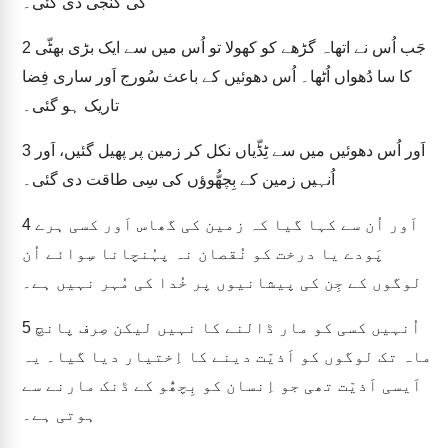
کی کُنجی دی گئی۔
جَب اُس نے اتھاہ گڑھے کو کھولا تو اُس میں سے ایک بڑی بھٹّی
2
کا سا دُھواں اُٹھا۔ اُس دھوئیں کے باعث سُورج اَور ساری فِضا
تاریک ہو گئی۔
اَور اُس دھوئیں میں سے ٹِڈّیاں نکل کر زمین پر پھیل گئیں، اَور
3
اُنہیں زمین کے بِچھُّوؤں کی سِی طاقت دی گئی۔
اَور اُن سے کہا گیا کہ زمین کی گھاس اَور کسی ہرے
4
پَودے یا درخت کو نُقصان نہ پہُنچانا سِوائے اُن
لوگوں کے جِن کی پیشانیوں پر خُدا کی مُہر نہیں ہے۔
اُنہیں کسی کو مار ڈالنے کا نہیں لیکن صِرف پانچ
5
ماہ تک لوگوں کو اَذیّت دینے کا اِختیار دیا گیا۔ یہ
اَیسی اَذیّت تھی جو اِنسان کو بِچھُّو کے ڈنک مارنے سے
ہوتی ہے۔