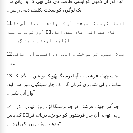
تھے اَور اُن دُموں کو اَیسی طاقت دی گئی تھی کہ وہ پانچ ماہ
تک لوگوں کو سخت تکلیف دیتی رہیں۔
اتھاہ گڑھے کا فرشتہ اُن کا بادشاہ تھا۔ اُس کا
11
نام عِبرانی زبان میں ابدّونؔ اَور یُونانی میں
اپُلیّونؔ یعنی غارت گِر ہے۔
پہلا افسوس تو ہو چُکا۔ ابھی دو افسوس اَور باقی
12
ہیں۔
جَب چھٹے فرشتہ نے اَپنا نرسنگا پھُونکا تو مَیں نے خُدا کے
13
سامنے والی سُنہری قُربان گاہ کے چار سینگوں میں سے ایک
آواز آتی سُنی۔
جو اُس چھٹے فرشتہ کو جو نرسنگا لیٔے ہویٔے تھا، یہ کہہ
14
رہی تھی، “اُن چار فرشتوں کو جو بڑے دریائے فراتؔ کے پاس
بندھے ہویٔے ہیں، کھول دے۔"