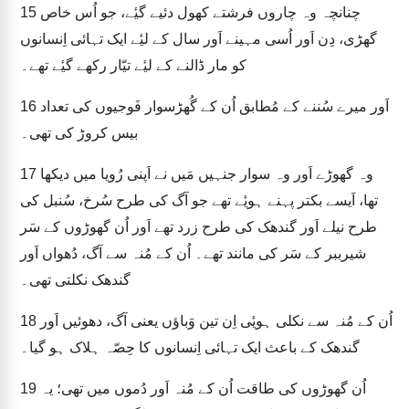
چنانچہ وہ چاروں فرشتے کھول دئیے گیٔے، جو اُس خاص
15
گھڑی، دِن اَور اُسی مہینے اَور سال کے لیٔے ایک تہائی اِنسانوں
کو مار ڈالنے کے لیٔے تیّار رکھے گیٔے تھے۔
اَور میرے سُننے کے مُطابق اُن کے گُھڑسوار فَوجیوں کی تعداد
16
بیس کروڑ کی تھی۔
وہ گھوڑے اَور وہ سوار جنہیں مَیں نے اَپنی رُویا میں دیکھا
17
تھا، اَیسے بکتر پہنے ہویٔے تھے جو آگ کی طرح سُرخ، سُنبل کی
طرح نیلے اَور گندھک کی طرح زرد تھے اَور اُن گھوڑوں کے سَر
شیرببر کے سَر کی مانند تھے۔ اُن کے مُنہ سے آگ، دُھواں اَور
گندھک نکلتی تھی۔
اُن کے مُنہ سے نکلی ہویٔی اِن تین وَباؤں یعنی آگ، دھوئیں اَور
18
گندھک کے باعث ایک تہائی اِنسانوں کا حِصّہ ہلاک ہو گیا۔
اُن گھوڑوں کی طاقت اُن کے مُنہ اَور دُموں میں تھی؛ یہ
19