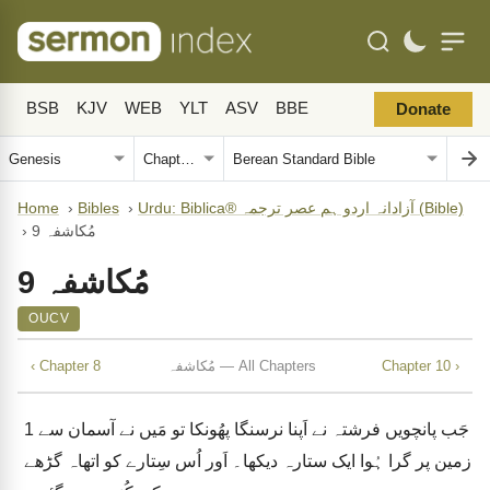
BSB
KJV
WEB
YLT
ASV
BBE
Donate
Urdu: Biblica® آزادانہ اردو ہم عصر ترجمہ (Bible)
›
Bibles
›
Home
مُکاشفہ 9
›
مُکاشفہ 9
OUCV
Chapter 10 ›
مُکاشفہ — All Chapters
‹ Chapter 8
جَب پانچویں فرشتہ نے اَپنا نرسنگا پھُونکا تو مَیں نے آسمان سے
1
زمین پر گرا ہُوا ایک ستارہ دیکھا۔ اَور اُس سِتارے کو اتھاہ گڑھے