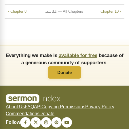
Chapter 10 ›
مُکاشفہ — All Chapters
‹ Chapter 8
Everything we make is
available for free
because of
a generous community of supporters.
Donate
About Us
FAQ
API
Copying Permissions
Privacy Policy
Commendations
Donate
Follow