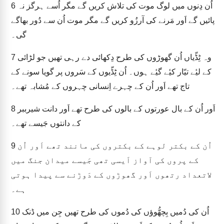
اُن دِنوں میں لوگ موت کی تلاش کریں گے مگر اُسے ہرگز نہ
6
پائیں گے اَور مَرنے کی آرزُو کریں گے مگر موت اُن سے دُور بھاگے
گی۔
وہ ٹِڈّیاں اُن گھوڑوں کی طرح دِکھائی دے رہی تھیں جو لڑائی
7
کے لیٔے تیّار کیٔے گیٔے ہوں۔ اُن ٹِڈّیوں کے سَروں پر گویا سونے کے
تاج تھے اَور اُن کے چہرے اِنسانی چہروں کے مُشابہ تھے۔
اَور اُن کے بال عورتوں کے بالوں کی طرح تھے اَور دانت شیرببر
8
کے دانتوں جَیسے تھے۔
اُن کے بکتر لوہے کے بکتروں کی مانند تھے اَور اُن
9
کے پروں کی آواز اَیسی تھی جَیسے میدان جنگ میں
لاتعداد رتھوں اَور گھوڑوں کے دَوڑنے سے پیدا ہوتی
ہے۔
اُن کی دُمیں بِچھُّوؤں کی دُموں کی طرح تھیں جِن میں ڈنک
10