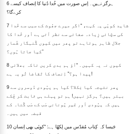
ہرگز نہیں۔ اِس صورت میں خُدا دُنیا کا اِنصاف کیسے
6
کرےگا؟
شاید کویٔی یہ کہے، “اگر میرے جھُوٹ کے سبب سے خُدا
7
کی سچّائی زِیادہ صفائی سے نظر آتی ہے اَور خُدا کا
جلال ظاہر ہوتاہے تو پھر میں کیوں گُنہگار شُمار
کیا جاتا ہُوں؟"
کیوں نہ یہ کہیں۔ “آؤ ہم بدی کریں تاکہ بھلائی
8
پیدا ہو؟” اِنصاف کا تَقاضا تُو یہ ہے!
پھر نتیجہ کیا نِکلا؟ کیا ہم یہُودی دُوسروں سے
9
بہتر ہیں؟ ہرگز نہیں! ہم تو پہلے ہی ثابت کر چُکے
ہیں کہ یہُودی اَور غَیر یُونانی سَب کے سَب گُناہ کے
قبضہ میں ہیں۔
جَیسا کہ کِتاب مُقدّس میں لِکھّا ہے: “کویٔی بھی اِنسان
10