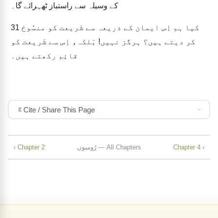
کے وسیلہ سے راستباز ٹھہرائے گا۔
کیا ہم اِس ایمان کے ذریعہ سے شَریعت کو منسُوخ
31
کر دیتے ہیں؟ ہرگز نہیں! بَلکہ، اِس سے شَریعت کو
قائِم رکھتے ہیں۔
Cite / Share This Page
Chapter 4 ›
رُومیوں — All Chapters
‹ Chapter 2