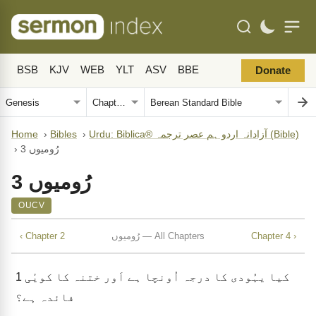
BSB
KJV
WEB
YLT
ASV
BBE
Donate
Urdu: Biblica® آزادانہ اردو ہم عصر ترجمہ (Bible)
›
Bibles
›
Home
رُومیوں 3
›
رُومیوں 3
OUCV
Chapter 4 ›
رُومیوں — All Chapters
‹ Chapter 2
کیا یہُودی کا درجہ اُونچا ہے اَور ختنہ کا کویٔی
1
فائدہ ہے؟