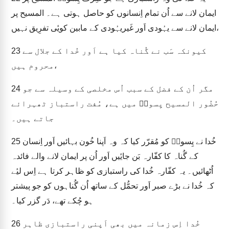
ایمان لانے سے اُن تمام اِنسانوں کو حاصل ہوتی ہے۔ المسیح پر
ایمان لانے سے یہُودی اَور غَیریہُودی کے مابین کویٔی تفرِیق نہیں،
کیونکہ سَب نے گُناہ کیا ہے اَور خُدا کے جلال سے
23
محروم ہیں،
مگر اُن کے فضل کے سبب اُس مخلصی کے وسیلہ سے جو
24
حُضُور المسیح یِسوعؔ میں ہے، مُفت راستباز ٹھہرائے
جاتے ہیں۔
خُدا نے یِسوعؔ کو مُقرّر کیا کہ وہ اَپنا خُون بہائیں اَور اِنسان
25
کے گُناہ کا کفّارہ بَن جایٔیں اَور اُن پر ایمان لانے والے فائدہ
اُٹھائیں۔ یہ کفّارہ خُدا کی راستبازی کو ظاہر کرتا ہے اِس لیٔے
کہ خُدا نے بڑے صبر اَور تحمُّل کے ساتھ اُن گُناہوں کو جو پیشتر
ہو چُکے تھے، دَر گزر کیا۔
خُدا اِس زمانہ میں بھی اَپنی راستبازی ظاہر
26