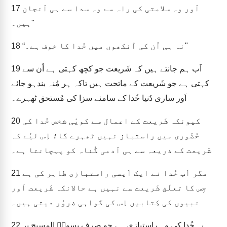
اَور وہ سلامتی کی راہ سے وہ سدا سے ہی اَنجان
17
ہیں۔"
“نہ ہی اُن کی آنکھوں میں خُدا کا خوف ہے۔"
18
اَب ہم جانتے ہیں کہ شَریعت جو کچھ کہتی ہے اُن سے
19
کہتی ہے جو شَریعت کے ماتحت ہیں تاکہ ہر مُنہ بندہو جائے
اَور ساری دُنیا خُدا کے سامنے سزا کی مُستحق ٹھہرے۔
کیونکہ شَریعت کے اعمال سے کویٔی شخص خُدا کی
20
حُضُوری میں راستباز نہیں ٹھہرے گا؛ اِس لیٔے کہ
شَریعت کے ذریعہ سے ہی آدمی گُناہ کو پہچانتا ہے۔
مگر اَب خُدا نے ایک اَیسی راستبازی ظاہر کی ہے
21
جِس کا تعلّق شَریعت سے نہیں ہے حالانکہ شَریعت اَور
نبیوں کی کِتابیں اِس کی گواہی ضروُر دیتی ہیں۔
یہ خُدا کی وہ راستبازی ہے جو صِرف یِسوعؔ المسیح پر
22