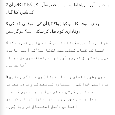
بہت ہے اَور ہر لِحاظ سے ہے۔ خصوصاً یہ کہ خُدا کا کلام اُن
2
کے سُپرد کیا گیا۔
بعض بےوفا نکلے تو کیا ہُوا؟ کیا اُن کی بےوفائی خُدا کی
3
وفاداری کو باطِل کر سکتی ہے؟ ہرگز نہیں،
خواہ ہر آدمی جھُوٹا نکلے، خُدا سچّا ہی ٹھہرے گا
4
جَیسا کہ کِتاب مُقدّس میں لِکھّا ہے: “تُم اَپنی باتوں
میں راستباز ٹھہرو اَور اَپنے اِنصاف میں حق بجانب
ثابت ہو۔"
میں بطور اِنسان یہ بات کہتا ہُوں کہ اگر ہماری
5
ناراستی خُدا کی راستبازی کی صِفت کو زِیادہ صفائی
سے ظاہر کرتی ہے تو کیا ہم یہ کہیں کہ خُدا
بےاِنصاف ہے جو ہم پر غضب نازل کرتا ہے؟ میں
اِنسانی دلیل اِستعمال کر رہا ہُوں۔