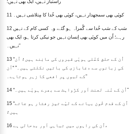
راستباز نہیں، ایک بھی نہیں؛
کویٔی بھی سمجھدار نہیں، کویٔی بھی خُدا کا مِتلاشی نہیں۔
11
سَب کے سَب خُدا سے گُمراہ ہو گئے، وہ کسی کام کے نہیں
12
رہے؛ اُن میں کویٔی بھی اِنسان نہیں جو نیکی کرتا ہو، ایک بھی
نہیں۔"
“اُن کے حلق کھُلی ہویٔی قبروں کی مانِند ہیں؛ اُن
13
کی زبانوں سے دغابازی کی باتیں نکلتی ہیں۔” “اُن
کے لبوں پر افعی کا زہر ہوتاہے۔"
“اُن کے مُنہ لعنت اَور کڑواہٹ سے بھرے ہویٔے ہیں۔"
14
“اُن کے قدم خُون بہانے کے لیٔے تیز رفتار ہو جاتے
15
ہیں؛
اُن کی راہوں میں تباہی اَور بدحالی ہے،
16