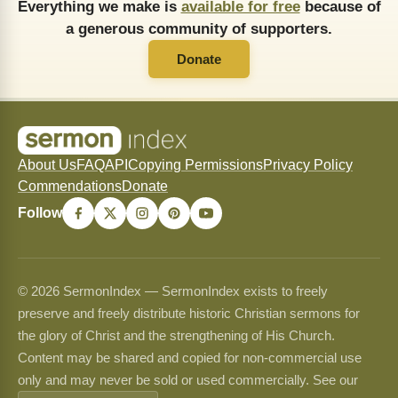
Everything we make is
available for free
because of
a generous community of supporters.
Donate
About Us
FAQ
API
Copying Permissions
Privacy Policy
Commendations
Donate
Follow
© 2026 SermonIndex — SermonIndex exists to freely
preserve and freely distribute historic Christian sermons for
the glory of Christ and the strengthening of His Church.
Content may be shared and copied for non-commercial use
only and may never be sold or used commercially. See our