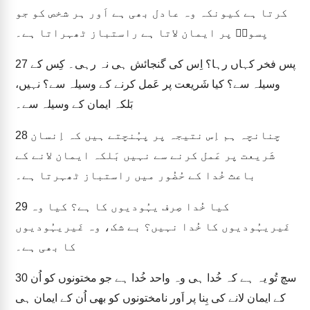
کرتا ہے کیونکہ وہ عادل بھی ہے اَور ہر شخص کو جو
یِسوعؔ پر ایمان لاتا ہے راستباز ٹھہراتا ہے۔
پس فخر کہاں رہا؟ اِس کی گنجائش ہی نہ رہی۔ کِس کے
27
وسیلہ سے؟ کیا شَریعت پر عَمل کرنے کے وسیلہ سے؟ نہیں،
بَلکہ ایمان کے وسیلہ سے۔
چنانچہ ہم اِس نتیجہ پر پہُنچتے ہیں کہ اِنسان
28
شَریعت پر عَمل کرنے سے نہیں بَلکہ ایمان لانے کے
باعث خُدا کے حُضُور میں راستباز ٹھہرتا ہے۔
کیا خُدا صِرف یہُودیوں کا ہے؟ کیا وہ
29
غَیریہُودیوں کا خُدا نہیں؟ بے شک، وہ غَیریہُودیوں
کا بھی ہے۔
سچ تُو یہ ہے کہ خُدا ہی وہ واحد خُدا ہے جو مختونوں کو اُن
30
کے ایمان لانے کی بِنا پر اَور نامختونوں کو بھی اُن کے ایمان ہی