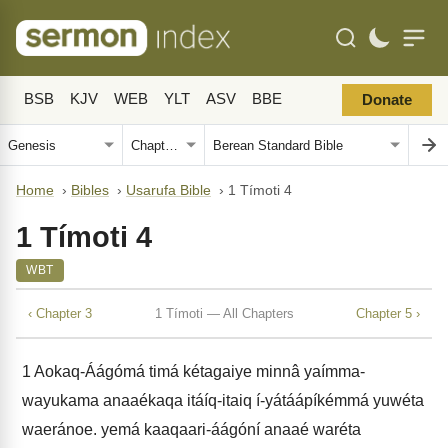
BSB
KJV
WEB
YLT
ASV
BBE
Donate
Home
›
Bibles
›
Usarufa Bible
›
1 Tímoti 4
1 Tímoti 4
WBT
‹ Chapter 3
1 Tímoti — All Chapters
Chapter 5 ›
1
Aokaq-Áágómá timá kétagaiye minnâ yaímma-
wayukama anaaékaqa itáíq-itaiq í-yátáápíkémmá yuwéta
waeránoe. yemá kaaqaari-áágóní anaaé waréta