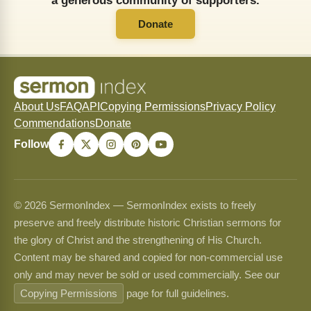
a generous community of supporters.
Donate
About Us
FAQ
API
Copying Permissions
Privacy Policy
Commendations
Donate
Follow
© 2026 SermonIndex — SermonIndex exists to freely
preserve and freely distribute historic Christian sermons for
the glory of Christ and the strengthening of His Church.
Content may be shared and copied for non-commercial use
only and may never be sold or used commercially. See our
Copying Permissions
page for full guidelines.