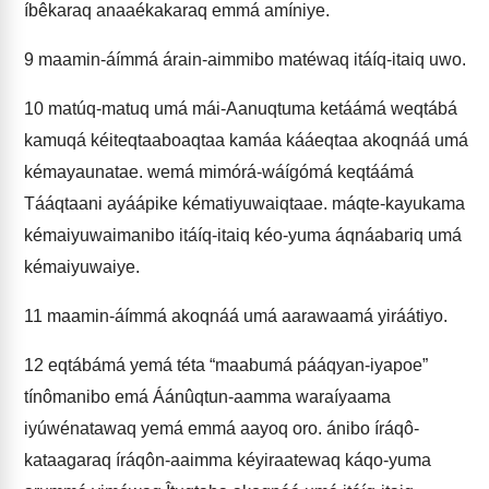
íbêkaraq anaaékakaraq emmá amíniye.
9
maamin-áímmá árain-aimmibo matéwaq itáíq-itaiq uwo.
10
matúq-matuq umá mái-Aanuqtuma ketáámá weqtábá
kamuqá kéiteqtaaboaqtaa kamáa kááeqtaa akoqnáá umá
kémayaunatae. wemá mimórá-wáígómá keqtáámá
Tááqtaani ayáápike kématiyuwaiqtaae. máqte-kayukama
kémaiyuwaimanibo itáíq-itaiq kéo-yuma áqnáabariq umá
kémaiyuwaiye.
11
maamin-áímmá akoqnáá umá aarawaamá yiráátiyo.
12
eqtábámá yemá téta “maabumá pááqyan-iyapoe”
tínômanibo emá Áánûqtun-aamma waraíyaama
iyúwénatawaq yemá emmá aayoq oro. ánibo íráqô-
kataagaraq íráqôn-aaimma kéyiraatewaq káqo-yuma