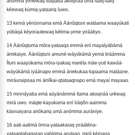
arummá yiméwaq Îtuqtaba akoqnáá umá itáíq-itaiq
kéewaq kúmiq-yataariq íuwo.
13
kemá yénúnnama emá Áánûqtuni watáama waayúkati
yúbáqá kéyorautewaq kétima-yime yiráátiyo.
14
Áánûqtuma móra-yataaqa emmá ení mayaíyábámá
ámikaiye. Áánûqtuni amuné-wáyúkámá yemá tiráámma
Îtuni waayúkama móra-iyakaq maréta máe-yuti kawáá-
wáyúkámá iyáánapo emmá ánekukaa-tupaama matáane.
miráuraipoaa mi ámîkai-qtataaqnapo emá mayaí mayaao.
15
minnáyaba emá aúyánámmá ítama akoqnáá uréwaq
mirá uwo. máqte-kayukama ení íráqôn-aaimma
káonaiyana anókariq umá anómma aurániye.
16
aati-aatimá ónna-yataakaraq yirááténa-
yataaqtabagaraq yabíqma arutaao. mirá kéinana