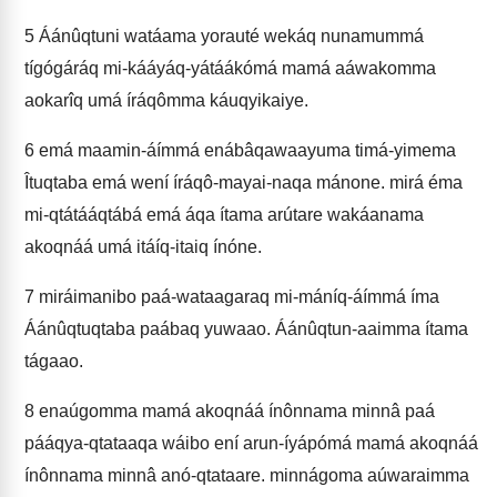
5
Áánûqtuni watáama yorauté wekáq nunamummá
tígógáráq mi-kááyáq-yátáákómá mamá aáwakomma
aokarîq umá íráqômma káuqyikaiye.
6
emá maamin-áímmá enábâqawaayuma timá-yimema
Îtuqtaba emá wení íráqô-mayai-naqa mánone. mirá éma
mi-qtátááqtábá emá áqa ítama arútare wakáanama
akoqnáá umá itáíq-itaiq ínóne.
7
miráimanibo paá-wataagaraq mi-máníq-áímmá íma
Áánûqtuqtaba paábaq yuwaao. Áánûqtun-aaimma ítama
tágaao.
8
enaúgomma mamá akoqnáá ínônnama minnâ paá
pááqya-qtataaqa wáibo ení arun-íyápómá mamá akoqnáá
ínônnama minnâ anó-qtataare. minnágoma aúwaraimma