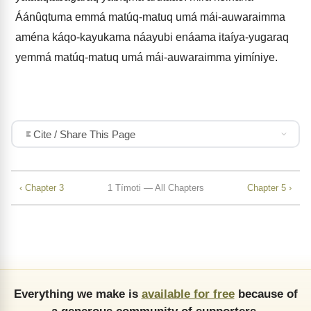
Áánûqtuma emmá matúq-matuq umá mái-auwaraimma
aména káqo-kayukama náayubi enáama itaíya-yugaraq
yemmá matúq-matuq umá mái-auwaraimma yimíniye.
Cite / Share This Page
‹ Chapter 3
1 Tímoti — All Chapters
Chapter 5 ›
Everything we make is
available for free
because of