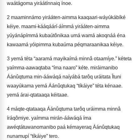
waátágoma yiráátínnaiq ínoe.
2
maaminnámo yirááten-aimma kaaqaari-wáyúkábíké
kéiye. maami-kááqáárí-áímmá yirááten-aimma
yúyánápímmá kubaútônikaa umá wamá akoqnáá éna
kawaamá yóipimma kubaúma péqmaraanikaa kéiye.
3
yemá téta “aaramá mayikaímá minnâ otaamíye.” kéteta
yaímma-aawaqtaba “íma naaro” kéte. miráimanibo
Áánûqtuma min-ááwáqá naíyábá tarôq uráitata Îtuni
waayúkama yemá Áánûqtukaq “tíkáiye” téta kénaae.
yemá árai-qtataaqa kéitaae.
4
máqte-qtataaqa Áánûqtuma tarôq uráimma minnâ
íráqômiye. yaímma mirán-ááwáqá íma
awéqtátuwanomanibo paá kémayeraq Áánûqtukaq
nunamupí “tíkáiye” tero.