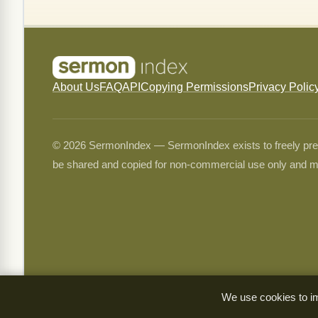
About Us
FAQ
API
Copying Permissions
Privacy Polic
© 2026 SermonIndex — SermonIndex exists to freely preser
be shared and copied for non-commercial use only and m
We use cookies to im