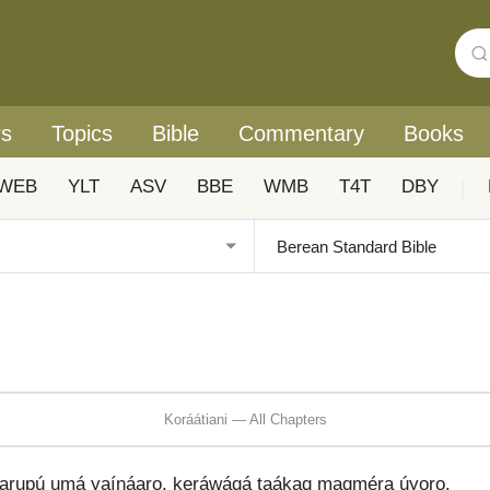
rs
Topics
Bible
Commentary
Books
WEB
YLT
ASV
BBE
WMB
T4T
DBY
|
Koráátiani — All Chapters
rupú umá yaínáaro. keráwáqá taákaq maqméra úyoro.