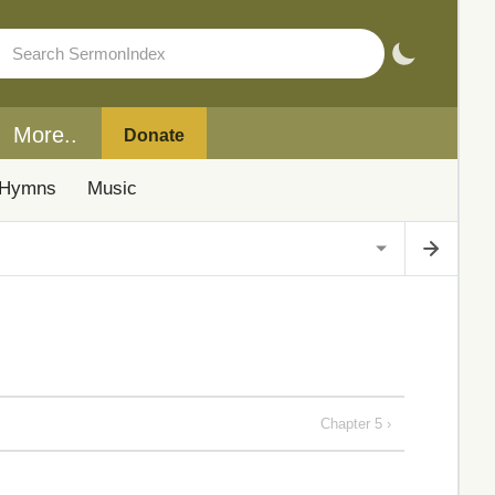
More..
Donate
Hymns
Music
Chapter 5 ›