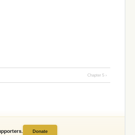
Chapter 5 ›
pporters.
Donate