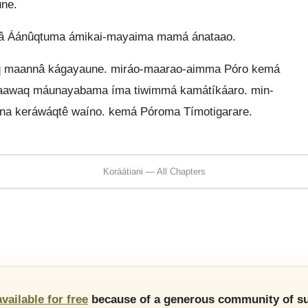
une.
nâ Áánûqtuma ámikai-mayaima mamá ánataao.
q maannâ kágayaune. miráo-maarao-aimma Póro kemá
ikaawaq máunayabama íma tiwimmá kamátíkáaro. min-
a keráwáqtê waíno. kemá Póroma Tímotigarare.
Koráátiani — All Chapters
available for free
because of a generous community of su