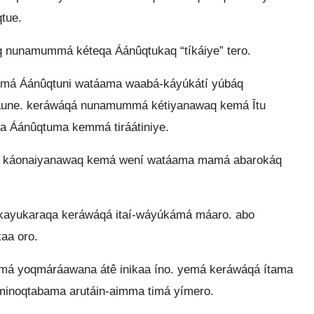
tue.
 nunamummá kéteqa Áánûqtukaq “tíkáiye” tero.
má Áánûqtuni watáama waabá-káyúkátí yúbáq
une. keráwáqá nunamummá kétiyanawaq kemá Îtu
 Áánûqtuma kemmá tiráátiniye.
 káonaiyanawaq kemá wení watáama mamá abarokáq
o-kayukaraqa keráwáqá itaí-wáyúkámá máaro. abo
aa oro.
má yoqmáráawana átê inikaa íno. yemá keráwáqá ítama
inoqtabama arutáin-aimma timá yímero.