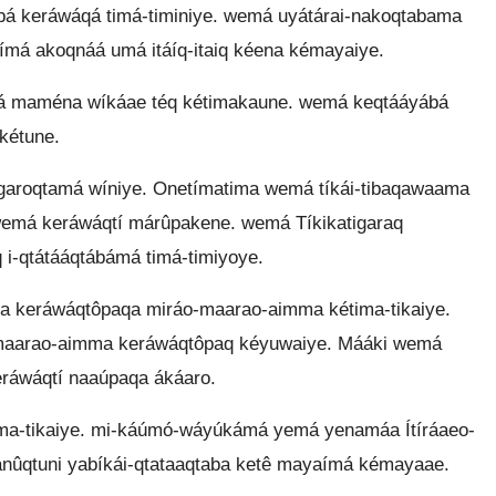
ábá keráwáqá timá-timiniye. wemá uyátárai-nakoqtabama
á akoqnáá umá itáíq-itaiq kéena kémayaiye.
maména wíkáae téq kétimakaune. wemá keqtááyábá
kétune.
aroqtamá wíniye. Onetímatima wemá tíkái-tibaqawaama
wemá keráwáqtí márûpakene. wemá Tíkikatigaraq
i-qtátááqtábámá timá-timiyoye.
 keráwáqtôpaqa miráo-maarao-aimma kétima-tikaiye.
maarao-aimma keráwáqtôpaq kéyuwaiye. Mááki wemá
áwáqtí naaúpaqa ákáaro.
ima-tikaiye. mi-káúmó-wáyúkámá yemá yenamáa Ítíráaeo-
ánûqtuni yabíkái-qtataaqtaba ketê mayaímá kémayaae.