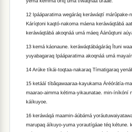
yemá kemmá ôriq umá tíwáqnaa urááe.
12
Ipááparatima wegáráq keráwáqtí márûpake-n
Káríqtoni kaqtó-nakoma máena keráwáqtábá aa
keráwáqtábá akoqnáá umá máeq Áánûqtuni aú
13
kemá káonaune. keráwáqtábágáráq Îtuni waa
yuyabagaraq Ipááparatima akoqnáá umá mayaí
14
Arúke tíkái-toqtaa-nakaraq Tímatigaraq yen
15
ketááí tíbâqawaaraa-kayukama Áréórátía-ma
maarao-aimma kétima-yikaunatae. min-íníkóní 
káíkuyoe.
16
keráwáqá maamin-áúbámá yoráutuwaiyatawaq a
marupaq áíkuyo-yuma yorautígáae téq kétune. 