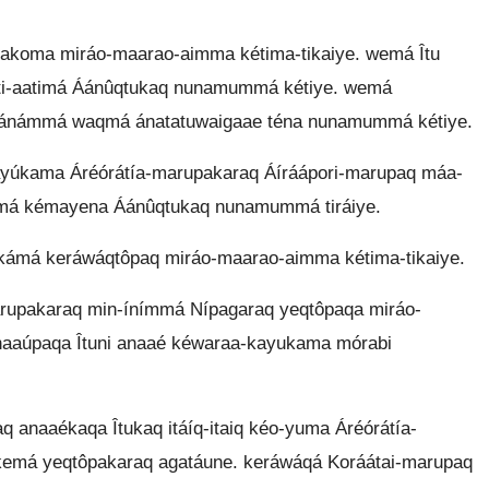
akoma miráo-maarao-aimma kétima-tikaiye. wemá Îtu
ti-aatimá Áánûqtukaq nunamummá kétiye. wemá
yánámmá waqmá ánatatuwaigaae téna nunamummá kétiye.
yúkama Áréórátía-marupakaraq Áíráápori-marupaq máa-
má kémayena Áánûqtukaq nunamummá tiráiye.
ákámá keráwáqtôpaq miráo-maarao-aimma kétima-tikaiye.
rupakaraq min-ínímmá Nípagaraq yeqtôpaqa miráo-
naaúpaqa Îtuni anaaé kéwaraa-kayukama mórabi
naaékaqa Îtukaq itáíq-itaiq kéo-yuma Áréórátía-
kemá yeqtôpakaraq agatáune. keráwáqá Koráátai-marupaq