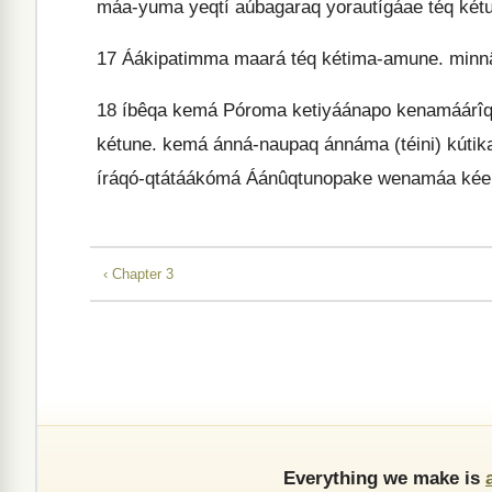
máa-yuma yeqtí aúbagaraq yorautígáae téq két
17
Áákipatimma maará téq kétima-amune. min
18
íbêqa kemá Póroma ketiyáánapo kenamáárî
kétune. kemá ánná-naupaq ánnáma (téini) kút
íráqó-qtátáákómá Áánûqtunopake wenamáa kéen
‹ Chapter 3
Everything we make is