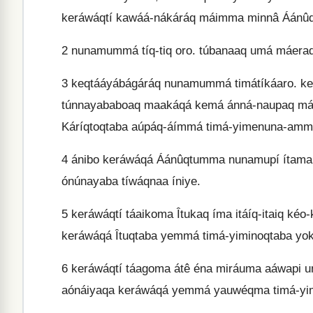
keráwáqtí kawáá-nákáráq máimma minnâ Áánûq
2
nunamummá tíq-tiq oro. túbanaaq umá máeraq
3
keqtááyábágáráq nunamummá timátíkáaro. ke
túnnayababoaq maakáqá kemá ánná-naupaq má
Káríqtoqtaba aúpáq-áímmá timá-yimenuna-amma
4
ánibo keráwáqá Áánûqtumma nunamupí ítama
ónúnayaba tíwáqnaa íniye.
5
keráwáqtí táaikoma Îtukaq íma itáíq-itaiq ké
keráwáqá Îtuqtaba yemmá timá-yiminoqtaba yok
6
keráwáqtí táagoma átê éna miráuma aáwapi u
aónáiyaqa keráwáqá yemmá yauwéqma timá-yim