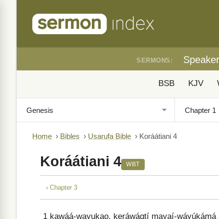
Speake
SERMONS:
BSB
KJV
Home
›
Bibles
›
Usarufa Bible
›
Koráátiani 4
Koráátiani 4
WBT
‹ Chapter 3
1
kawáá-wayukao, keráwáqtí mayaí-wáyúkámá a