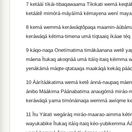
7
ketááí tíkái-tibaqawaama Tíkikati wemá keqt
ketáátê mimórá-máyáímá kémayena wení mayaím
8
kemá wemmá keráwáqtôpaqa maamin-áúbámá 
keráwáqá kétima-timena umá tíqtaaiq íkáae téq 
9
káqo-naqa Onetímatima timákáanana wetê yag
máena Îtukaq akoqnáá umá itáíq-itaiq kéimma 
yenákámá máqte-qtataaqa maakáqá kekáq pááq 
10
Áárítáákatima wemá ketê ánná-naupaq máena
ánibo Máákima Páánabatima anaugómá miráo-
keráwáqá yama timónáinaqa wemmá awíqme ker
11
Îtu Yátati wegáráq miráo-maarao-aimma két
wayukabike Îtukaq itáíq-itaiq kéo-yubikemma Á