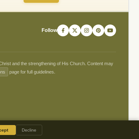
Follow
 Christ and the strengthening of His Church. Content may
ons
page for full guidelines.
cept
Decline