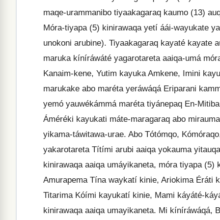
maqe-urammanibo tiyaakagaraq kaumo (13) au
Móra-tiyapa (5) kinirawaqa yetí áái-wayukate ya
unokoni arubine). Tiyaakagaraq kayaté kayate
maruka kíníráwáté yagarotareta aaiqa-umá móra 
Kanaim-kene, Yutim kayuka Amkene, Imini kayuk
marukake abo maréta yeráwáqá Eriparani kam
yemó yauwékámmá maréta tiyánepaq En-Mitiba y
Áméréki kayukati máte-maragaraq abo mirau
yikama-táwitawa-urae. Abo Tótómqo, Kómóraqo, 
yakarotareta Títími arubi aaiqa yokauma yitauq
kinirawaqa aaiqa umáyikaneta, móra tiyapa (5) 
Amurapema Tína waykatí kinie, Ariokima Éráti k
Titarima Kóími kayukatí kinie, Mami káyáté-káy
kinirawaqa aaiqa umayikaneta. Mi kíníráwáqá, B