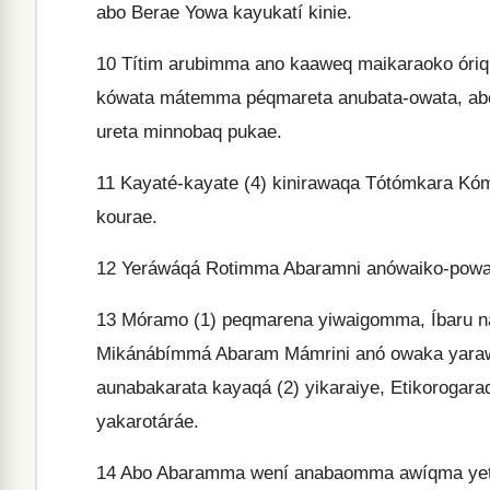
abo Berae Yowa kayukatí kinie.
10
Títim arubimma ano kaaweq maikaraoko óriq
kówata mátemma péqmareta anubata-owata, ab
ureta minnobaq pukae.
11
Kayaté-kayate (4) kinirawaqa Tótómkara Kó
kourae.
12
Yeráwáqá Rotimma Abaramni anówaiko-powa
13
Móramo (1) peqmarena yiwaigomma, Íbaru n
Mikánábímmá Abaram Mámrini anó owaka yaraw
aunabakarata kayaqá (2) yikaraiye, Etikoroga
yakarotáráe.
14
Abo Abaramma wení anabaomma awíqma yetí