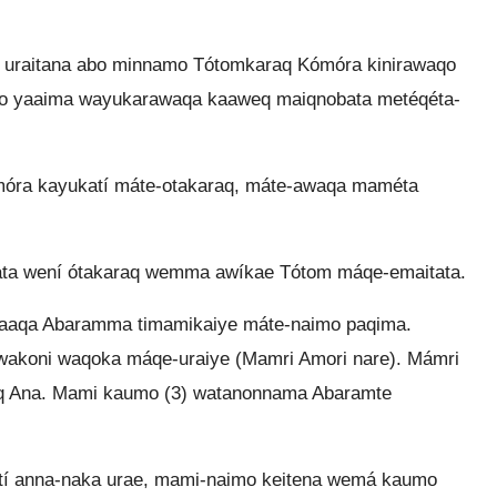
 uraitana abo minnamo Tótomkaraq Kómóra kinirawaqo
o yaaima wayukarawaqa kaaweq maiqnobata metéqéta-
móra kayukatí máte-otakaraq, máte-awaqa maméta
ta wení ótakaraq wemma awíkae Tótom máqe-emaitata.
aaqa Abaramma timamikaiye máte-naimo paqima.
akoni waqoka máqe-uraiye (Mamri Amori nare). Mámri
raq Ana. Mami kaumo (3) watanonnama Abaramte
 anna-naka urae, mami-naimo keitena wemá kaumo