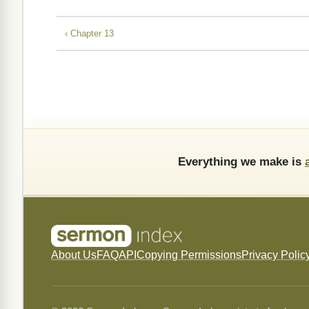
‹ Chapter 13
Everything we make is
About Us
FAQ
API
Copying Permissions
Privacy Polic