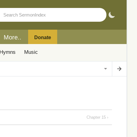
More..
Donate
Hymns
Music
Chapter 15 ›