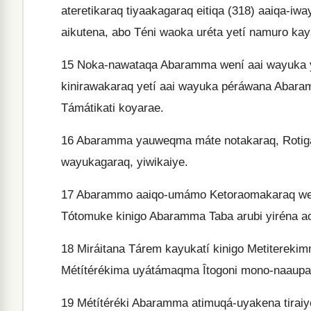
ateretikaraq tiyaakagaraq eitiqa (318) aaiq
aikutena, abo Téni waoka uréta yetí namuro kay
15
Noka-nawataqa Abaramma wení aai wayuka ya
kinirawakaraq yetí aai wayuka péráwana Aba
Támátikati koyarae.
16
Abaramma yauweqma máte notakaraq, Rotigar
wayukagaraq, yiwikaiye.
17
Abarammo aaiqo-umámo Ketoraomakaraq wet
Tótomuke kinigo Abaramma Taba arubi yiréna ao
18
Miráitana Tárem kayukatí kinigo Metitere
Métítérékima uyátámaqma Îtogoni mono-naaupa
19
Métítéréki Abaramma atimuqá-uyakena tiraiy