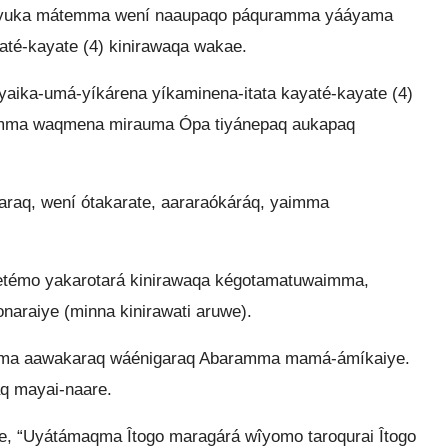
a-iwayuka mátemma wení naaupaqo páquramma yááyama
até-kayate (4) kinirawaqa wakae.
ika-umá-yíkárena yíkaminena-itata kayaté-kayate (4)
ramma waqmena mirauma Ópa tiyánepaq aukapaq
aq, wení ótakarate, aararaókáráq, yaimma
émo yakarotará kinirawaqa kégotamatuwaimma,
naraiye (minna kinirawati aruwe).
kimma aawakaraq wáénigaraq Abaramma mamá-ámíkaiye.
q mayai-naare.
e, “Uyátámaqma Îtogo maragárá wîyomo taroqurai Îtogo