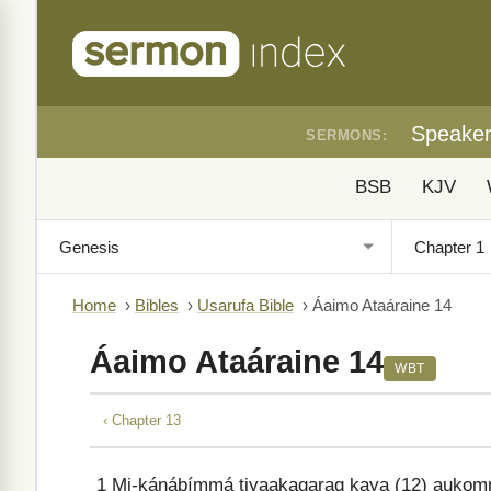
Speake
SERMONS:
BSB
KJV
Home
›
Bibles
›
Usarufa Bible
›
Áaimo Ataáraine 14
Áaimo Ataáraine 14
WBT
‹ Chapter 13
1
Mi-kánábímmá tiyaakagaraq kaya (12) aukom