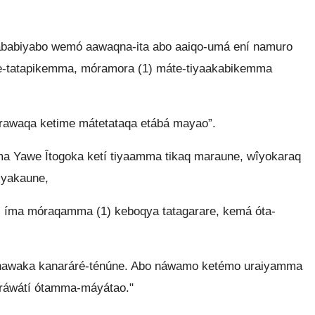
abiyabo wemó aawaqna-ita abo aaiqo-umá ení namuro
e-tatapikemma, móramora (1) máte-tiyaakabikemma
rawaqa ketime mátetataqa etábá mayao”.
 Yawe Îtogoka ketí tiyaamma tikaq maraune, wîyokaraq
iyakaune,
íma móraqamma (1) keboqya tatagarare, kemá óta-
nawaka kanaráré-ténúne. Abo náwamo ketémo uraiyamma
eráwátí ótamma-máyátao."