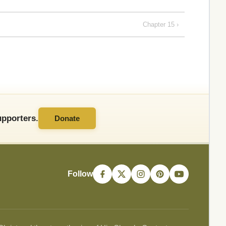
Chapter 15 ›
pporters.
Donate
Follow