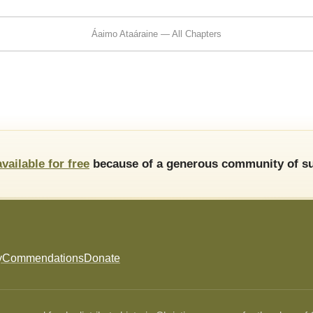
Áaimo Ataáraine — All Chapters
available for free
because of a generous community of su
y
Commendations
Donate