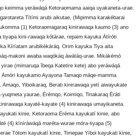
qo keimma yeráwáqá Ketoraomama aaiqa uyakaneta-urae.
garotareta Títími arubi aikutae, (Mipimma karakébarai
 aukomma (1) Ketoraomagaraq kinirawaqa kaumo (3) ano
tiyapa kini-rawaqa kótárae, repaim kayuka Átíróti
a Kíríatam arubikékáráq. Orim kayuka Tiya aita
máq-makoni awaba waqókáq áwátáq-urae. Mikákémó
irae (mimaruqa îbeqa Katetire kete) abo yeráwáqá
ma Ámóri kayukamo Ayayona Tamaqo máqe-mamma
Ámaqo, Yiboikaraq, Berati kinirawaqa yetí aiwayukate
a-yuqmeta yaurae, Érémqo, Koimiqo, Tinakaraq Éráti
kinirawaqa kayaté-kayate (4) kinirawaqa umayikaneta.
ayukati kinie, Ketoraoma Éréma kayukatí kinie, abo
áté (4) kíníráwáqá maréta-wurae móra-tiyapa (5)
erae Tótom kayukatí kinie, Timepae Yíboi kayukati kinie,