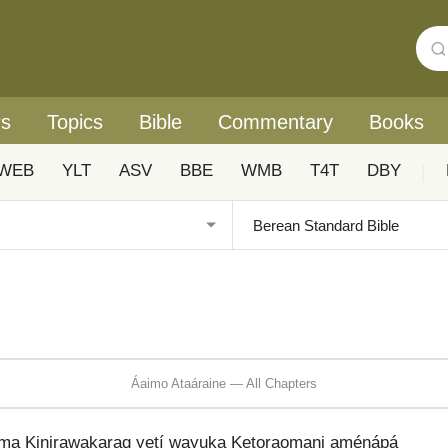
rs
Topics
Bible
Commentary
Books
WEB
YLT
ASV
BBE
WMB
T4T
DBY
|
Áaimo Ataáraine — All Chapters
ma Kinirawakaraq yetí wayuka Ketoraomani aménápá