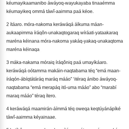
kéumayikaamanibo áwáyoq-wayukayaba tinaaémma
kéumayikeq ommá táwî-aaimma paá kéoe.
2
ítáaro. móra-nakoma keráwáqá áíkuma máan-
aukaapimma íráqôn-unakaqtogaraq wíráati-yataakaraq
maréna kéinana móra-nakoma yakáq-yakaq-unakaqtoma
maréna kéinaqa
3
máka-nakama móraiq íráqôniq paá umayíkáaro.
keráwáqá oótamma makáin-naqtabama téq “emá maan-
íráqón-ábíqtátáráq maráq mááo” ‘itéraq ánibo áwáyoq-
naqtabama “emá merapáq itó-uma mááo” abo “marabí
maraq mááo” téraq ítero.
4
keráwáqá maamirán-áímmá téq oweqa keqtúyánápíké
táwî-aaimma kéyainaae.