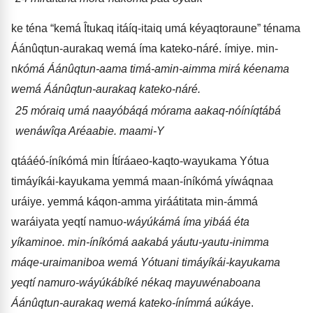
ke téna “kemá Îtukaq itáíq-itaiq umá kéyaqtoraune” ténama
Áánûqtun-aurakaq wemá íma kateko-náré. ímiye. min-
n
kómá Áánûqtun-aama timá-amin-aimma mirá kéenama
wemá Áánûqtun-aurakaq kateko-náré.
25
móraiq umá naayóbáqá mórama aakaq-nóíníqtábá
wenáwîqa Aréaabie. maami-Y
qtááéó-íníkómá min Ítíráaeo-kaqto-wayukama Yótua
timáyíkái-kayukama yemmá maan-íníkómá yíwáqnaa
uráiye. yemmá káqon-amma yiráátitata min-ámmá
waráiyata yeqtí namu
o-wáyúkámá íma yibáá éta
yíkaminoe. min-íníkómá aakabá yáutu-yautu-inimma
máqe-uraimaniboa wemá Yótuani timáyíkái-kayukama
yeqtí namuro-wáyúkábíké nékaq mayuwénaboana
Áánûqtun-aurakaq wemá kateko-ínímmá aúká
ye.