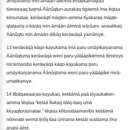
amíyanama min-ámáán-áíkómá timátikainaqtaa
túwawaaq tuqmá Áánûqtun-aurakaq tigaemá íma éqtaa
kónunatae. keráwáqtí máqten-aimma tíyakaraq máqte-
qtataariq o-káráq min-ámáán-áímmá wáráaro. anaaékaq
Áánûqtu min-ámáán-áíkáq keráwáqá yainániye.
13
keráwáqá káqo-kayukama íma paru umáyikaiyanama
Áánûqtuma keráwáqá wení paru-yátáápíkémmá ítiminiye.
miráimanibo keráwáqá káqo-kayukama paru
umáyikaiyanama Áánûqtuma wení paru-yátáápíké mirá-
umatikaniye.
14
tíbâqawaaraa-kayukao, ketáámá paá tóyaukaken-
aimma téqtaa “ketáá Îtukaq itáíq-itaiq umá
kéyaqtoraunatae.” téqtaa kétunataamanibo ketáámá
nóinnabi wemá tinîq ítaa únnama ketááí watáama íma
arupú-áíné.