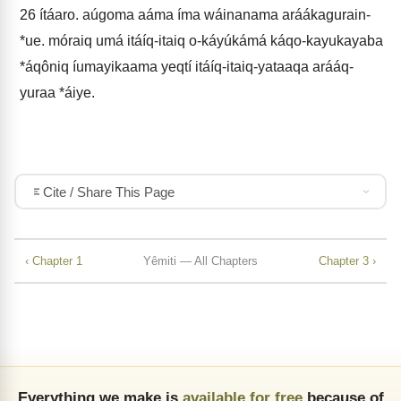
26
ítáaro. aúgoma aáma íma wáinanama aráákagurain-
*ue. móraiq umá itáíq-itaiq o-káyúkámá káqo-kayukayaba
*áqôniq íumayikaama yeqtí itáíq-itaiq-yataaqa arááq-
yuraa *áiye.
Cite / Share This Page
‹ Chapter 1
Yêmiti — All Chapters
Chapter 3 ›
Everything we make is
available for free
because of