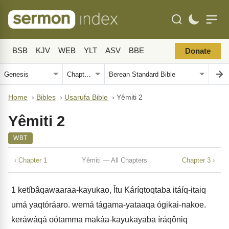
BSB
KJV
WEB
YLT
ASV
BBE
Donate
Home
›
Bibles
›
Usarufa Bible
›
Yêmiti 2
Yêmiti 2
WBT
‹ Chapter 1
Yêmiti — All Chapters
Chapter 3 ›
1
ketíbâqawaaraa-kayukao, Îtu Káríqtoqtaba itáíq-itaiq
umá yaqtóráaro. wemá tágama-yataaqa ógikai-nakoe.
keráwáqá oótamma makáa-kayukayaba íráqôniq