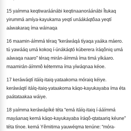
15
yaímma keqtiwaráánábi keqtinaanoráánábi Îtukaq
yirummá amíya-kayukama yeqtí unáákáqtôaa yeqtí
aáwakaraq íma wáinaqa
16
maamin-áímmá téraq “keráwáqá tíyaqa yaáka máero.
tú yawááq umá kokoq í-únákáqtó kúberera íráqôniq umá
aáwaqa naaro” téraq mirán-áímmá íma timá yíkáaro.
maamirán-áímmô kétemma íma yíwáqnaa kéoe.
17
keráwáqtí itáíq-itaiq-yataakoma móraiq kéiye.
keráwáqtí itáíq-itaiq-yataakoma káqo-kayukayaba íma éta
paátataakaa wáiye.
18
yaímma keráwápíké téta “emá itáíq-itaiq í-ááímmá
mayáanaq kemá káqo-kayukayaba íráqô-qtataariq kéune”
téta tínoe. kemá Yêmitima yauwéqma tenúne: “móra-