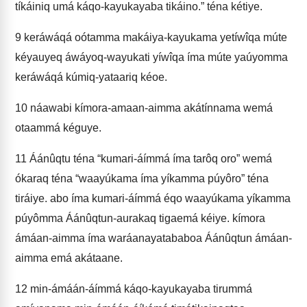
tíkáiniq umá káqo-kayukayaba tikáino.” téna kétiye.
9
keráwáqá oótamma makáiya-kayukama yetíwîqa múte
kéyauyeq áwáyoq-wayukati yíwîqa íma múte yaúyomma
keráwáqá kúmiq-yataariq kéoe.
10
náawabi kímora-amaan-aimma akátínnama wemá
otaammá kéguye.
11
Áánûqtu téna “kumari-áímmá íma tarôq oro” wemá
ókaraq téna “waayúkama íma yíkamma púyôro” téna
tiráiye. abo íma kumari-áímmá éqo waayúkama yíkamma
púyômma Áánûqtun-aurakaq tigaemá kéiye. kímora
ámáan-aimma íma waráanayatababoa Áánûqtun ámáan-
aimma emá akátaane.
12
min-ámáán-áímmá káqo-kayukayaba tirummá