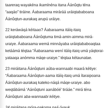
taareraq wayakéna ikamínéna itana Áánûqtu téna
“aaqáo” tiráine. Áabaraama miráráá uráiqtababoana
Áánûqtun-aurakaq arupú uráiye.
22
keráwáqá kéitaao? Áabaraama itáíq-itaiq
uráiqtababoana Áánûqtuma timá-amin-aimma mirá-
uraiye. Áabaraama wemá minnáyaba uráiqtababoaqtaa
ketáámá téqtaa “Áabaraama wení itáíq-itaiq umá yáqtorai-
yataaqa anómma máqe-uraiye.” téqtaa kétaunatae.
23
miráitana Áánûqtuni aúba-wannaabi maará kétiye:
“Áabaraama Áánûqtun-aama itáíq-itaiq umá ítaraipoana
Áánûqtun-aurakaq kateko-náqá máqe-uraiye. abo
weqtábámá ‘Aánûqtuni aanábóé’ tirááe.” mirá téna
Áánûqtuni a
ba-wannaabi kétiye.
24
miráitana móra-nakoma paá óyauk