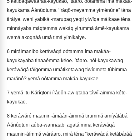
5
ketíbâqawaaraa-kayukao, ítáaro. oótamma íma makáa-
kayukama Áánûqtuma “íráqô-meyamma yiménúne” téna
tiráiye. wení yabíkái-marupaq yeqtí yíwîqa máikaae téna
minnáyaba máqtemma wekáq yirummá ámê-kayukama
wemá akoqnáá umá timá yímikaiye.
6
miráimanibo keráwáqá oótamma íma makáa-
kayukayaba tinaaémma kéoe. ítáaro. nói-kayukawaq
keráwáqá táígomma umátiketawaq tiwíqmeta túbimma
maránô? yemá oótamma makáa-kayukae.
7
yemá Îtu Káríqtoni íráqôn-awiqtaba táwî-aimma kéte-
kayukae.
8
keráwáré maamin-ámáán-áimmá tirummá amíyátábá
Áánûqtuni aúba-wannaabi agatáimma keráwáqá
maamin-áímmá wáráaro. mirá téna “keráwáqá ketábáráá