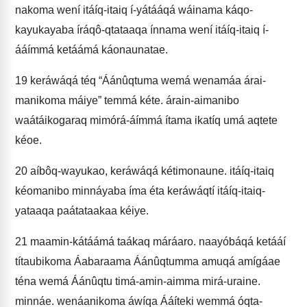
nakoma wení itáíq-itaiq í-yátááqá wáinama káqo-
kayukayaba íráqô-qtataaqa ínnama wení itáíq-itaiq í-
ááímmá ketáámá káonaunatae.
19
keráwáqá téq “Áánûqtuma wemá wenamáa árai-
manikoma máiye” temmá kéte. árain-aimanibo
waátáikogaraq mimórá-áímmá ítama ikatíq umá aqtete
kéoe.
20
aíbôq-wayukao, keráwáqá kétimonaune. itáíq-itaiq
kéomanibo minnáyaba íma éta keráwáqtí itáíq-itaiq-
yataaqa paátataakaa kéiye.
21
maamin-kátáámá taákaq máráaro. naayóbáqá ketááí
títaubikoma Áabaraama Áánûqtumma amuqá amígáae
téna wemá Áánûqtu timá-amin-aimma mirá-uraine.
minnáe. wenáanikoma áwíqa Ááíteki wemmá óqta-