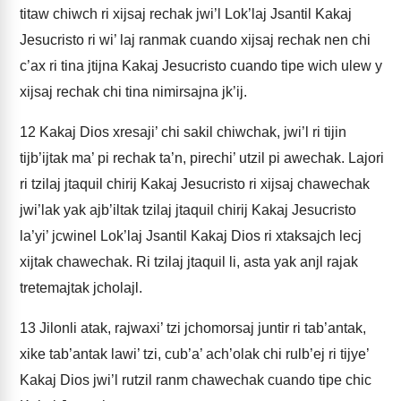
titaw chiwch ri xijsaj rechak jwi’l Lok’laj Jsantil Kakaj
Jesucristo ri wi’ laj ranmak cuando xijsaj rechak nen chi
c’ax ri tina jtijna Kakaj Jesucristo cuando tipe wich ulew y
xijsaj rechak chi tina nimirsajna jk’ij.
12
Kakaj Dios xresaji’ chi sakil chiwchak, jwi’l ri tijin
tijb’ijtak ma’ pi rechak ta’n, pirechi’ utzil pi awechak. Lajori
ri tzilaj jtaquil chirij Kakaj Jesucristo ri xijsaj chawechak
jwi’lak yak ajb’iltak tzilaj jtaquil chirij Kakaj Jesucristo
la’yi’ jcwinel Lok’laj Jsantil Kakaj Dios ri xtaksajch lecj
xijtak chawechak. Ri tzilaj jtaquil li, asta yak anjl rajak
tretemajtak jcholajl.
13
Jilonli atak, rajwaxi’ tzi jchomorsaj juntir ri tab’antak,
xike tab’antak lawi’ tzi, cub’a’ ach’olak chi rulb’ej ri tijye’
Kakaj Dios jwi’l rutzil ranm chawechak cuando tipe chic