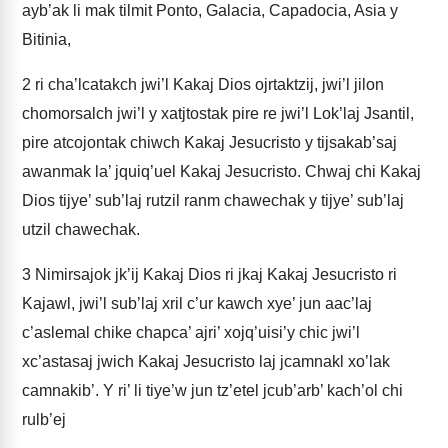
ayb’ak li mak tilmit Ponto, Galacia, Capadocia, Asia y
Bitinia,
2
ri cha’lcatakch jwi’l Kakaj Dios ojrtaktzij, jwi’l jilon
chomorsalch jwi’l y xatjtostak pire re jwi’l Lok’laj Jsantil,
pire atcojontak chiwch Kakaj Jesucristo y tijsakab’saj
awanmak la’ jquiq’uel Kakaj Jesucristo. Chwaj chi Kakaj
Dios tijye’ sub’laj rutzil ranm chawechak y tijye’ sub’laj
utzil chawechak.
3
Nimirsajok jk’ij Kakaj Dios ri jkaj Kakaj Jesucristo ri
Kajawl, jwi’l sub’laj xril c’ur kawch xye’ jun aac’laj
c’aslemal chike chapca’ ajri’ xojq’uisi’y chic jwi’l
xc’astasaj jwich Kakaj Jesucristo laj jcamnakl xo’lak
camnakib’. Y ri’ li tiye’w jun tz’etel jcub’arb’ kach’ol chi
rulb’ej