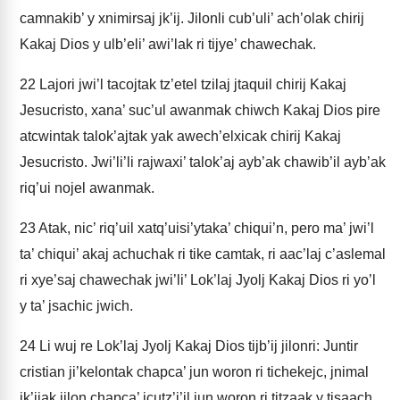
camnakib’ y xnimirsaj jk’ij. Jilonli cub’uli’ ach’olak chirij
Kakaj Dios y ulb’eli’ awi’lak ri tijye’ chawechak.
22
Lajori jwi’l tacojtak tz’etel tzilaj jtaquil chirij Kakaj
Jesucristo, xana’ suc’ul awanmak chiwch Kakaj Dios pire
atcwintak talok’ajtak yak awech’elxicak chirij Kakaj
Jesucristo. Jwi’li’li rajwaxi’ talok’aj ayb’ak chawib’il ayb’ak
riq’ui nojel awanmak.
23
Atak, nic’ riq’uil xatq’uisi’ytaka’ chiqui’n, pero ma’ jwi’l
ta’ chiqui’ akaj achuchak ri tike camtak, ri aac’laj c’aslemal
ri xye’saj chawechak jwi’li’ Lok’laj Jyolj Kakaj Dios ri yo’l
y ta’ jsachic jwich.
24
Li wuj re Lok’laj Jyolj Kakaj Dios tijb’ij jilonri: Juntir
cristian ji’kelontak chapca’ jun woron ri tichekejc, jnimal
jk’ijak jilon chapca’ jcutz’i’jl jun woron ri titzaak y tisaach