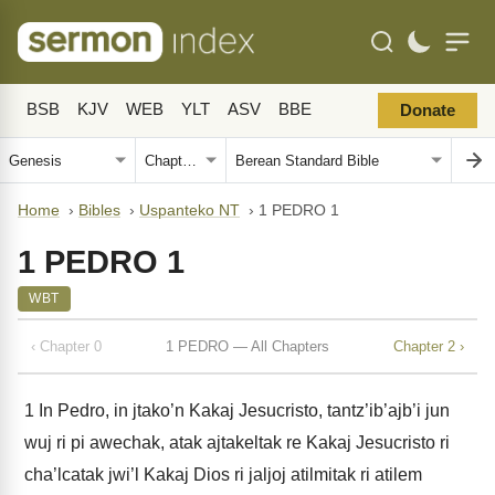
BSB
KJV
WEB
YLT
ASV
BBE
Donate
Home
›
Bibles
›
Uspanteko NT
›
1 PEDRO 1
1 PEDRO 1
WBT
‹ Chapter 0
1 PEDRO — All Chapters
Chapter 2 ›
1
In Pedro, in jtako’n Kakaj Jesucristo, tantz’ib’ajb’i jun
wuj ri pi awechak, atak ajtakeltak re Kakaj Jesucristo ri
cha’lcatak jwi’l Kakaj Dios ri jaljoj atilmitak ri atilem