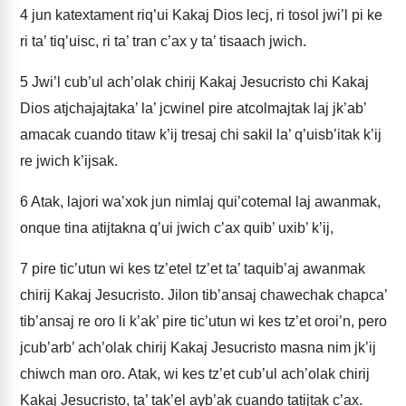
4
jun katextament riq’ui Kakaj Dios lecj, ri tosol jwi’l pi ke
ri ta’ tiq’uisc, ri ta’ tran c’ax y ta’ tisaach jwich.
5
Jwi’l cub’ul ach’olak chirij Kakaj Jesucristo chi Kakaj
Dios atjchajajtaka’ la’ jcwinel pire atcolmajtak laj jk’ab’
amacak cuando titaw k’ij tresaj chi sakil la’ q’uisb’itak k’ij
re jwich k’ijsak.
6
Atak, lajori wa’xok jun nimlaj qui’cotemal laj awanmak,
onque tina atijtakna q’ui jwich c’ax quib’ uxib’ k’ij,
7
pire tic’utun wi kes tz’etel tz’et ta’ taquib’aj awanmak
chirij Kakaj Jesucristo. Jilon tib’ansaj chawechak chapca’
tib’ansaj re oro li k’ak’ pire tic’utun wi kes tz’et oroi’n, pero
jcub’arb’ ach’olak chirij Kakaj Jesucristo masna nim jk’ij
chiwch man oro. Atak, wi kes tz’et cub’ul ach’olak chirij
Kakaj Jesucristo, ta’ tak’el ayb’ak cuando tatijtak c’ax.