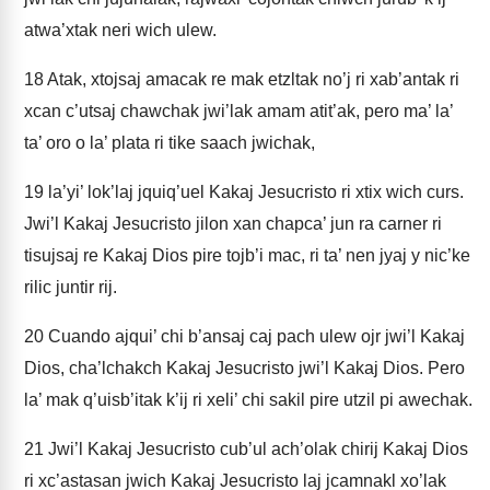
atwa’xtak neri wich ulew.
18
Atak, xtojsaj amacak re mak etzltak no’j ri xab’antak ri
xcan c’utsaj chawchak jwi’lak amam atit’ak, pero ma’ la’
ta’ oro o la’ plata ri tike saach jwichak,
19
la’yi’ lok’laj jquiq’uel Kakaj Jesucristo ri xtix wich curs.
Jwi’l Kakaj Jesucristo jilon xan chapca’ jun ra carner ri
tisujsaj re Kakaj Dios pire tojb’i mac, ri ta’ nen jyaj y nic’ke
rilic juntir rij.
20
Cuando ajqui’ chi b’ansaj caj pach ulew ojr jwi’l Kakaj
Dios, cha’lchakch Kakaj Jesucristo jwi’l Kakaj Dios. Pero
la’ mak q’uisb’itak k’ij ri xeli’ chi sakil pire utzil pi awechak.
21
Jwi’l Kakaj Jesucristo cub’ul ach’olak chirij Kakaj Dios
ri xc’astasan jwich Kakaj Jesucristo laj jcamnakl xo’lak