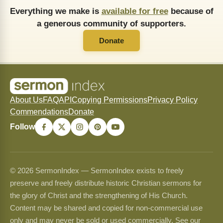
Everything we make is
available for free
because of
a generous community of supporters.
Donate
About Us
FAQ
API
Copying Permissions
Privacy Policy
Commendations
Donate
Follow
© 2026 SermonIndex — SermonIndex exists to freely
preserve and freely distribute historic Christian sermons for
the glory of Christ and the strengthening of His Church.
Content may be shared and copied for non-commercial use
only and may never be sold or used commercially. See our