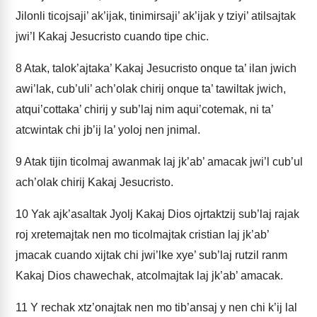
Jilonli ticojsaji’ ak’ijak, tinimirsaji’ ak’ijak y tziyi’ atilsajtak
jwi’l Kakaj Jesucristo cuando tipe chic.
8
Atak, talok’ajtaka’ Kakaj Jesucristo onque ta’ ilan jwich
awi’lak, cub’uli’ ach’olak chirij onque ta’ tawiltak jwich,
atqui’cottaka’ chirij y sub’laj nim aqui’cotemak, ni ta’
atcwintak chi jb’ij la’ yoloj nen jnimal.
9
Atak tijin ticolmaj awanmak laj jk’ab’ amacak jwi’l cub’ul
ach’olak chirij Kakaj Jesucristo.
10
Yak ajk’asaltak Jyolj Kakaj Dios ojrtaktzij sub’laj rajak
roj xretemajtak nen mo ticolmajtak cristian laj jk’ab’
jmacak cuando xijtak chi jwi’lke xye’ sub’laj rutzil ranm
Kakaj Dios chawechak, atcolmajtak laj jk’ab’ amacak.
11
Y rechak xtz’onajtak nen mo tib’ansaj y nen chi k’ij lal