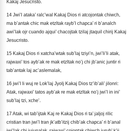
Kakaj Jesucristo.
14
Jwi’l ataka’ ralc’wal Kakaj Dios ri atcojontak chiwch,
ma b’antak chic mak etzltak rayb’l chapca’ ri b’analch
awi’lak ojr cuando ajqui’ chacojtak tzilaj jtaquil chirij Kakaj
Jesucristo.
15
Kakaj Dios ri xatcha’wtak sub’laj tziyi’n, jwi’li’li atak,
rajwaxi’ tos ayb’ak re mak etzltak no’j chi jb’anic juntir ri
tab’antak laj ac’aslemalak,
16
jwi’l li wuj re Lok’laj Jyolj Kakaj Dios tz’ib’ali’ jilonri:
Atak, rajwaxi’ tatos ayb’ak re mak etzltak no’j jwi’l in ini’
sub’laj tzi, xche’.
17
Atak, wi tab’ijtak Kaj re Kakaj Dios ri ta’ jaljoj rilic
cristian tran jwi’l tran jk’atb’itzij chib’ak chapca’ ri b’anal
jwi’lak chi jujunalak, rajwaxi’ cojontak chiwch jurub’ k’ij