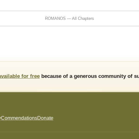
ROMANOS — All Chapters
available for free
because of a generous community of su
y
Commendations
Donate