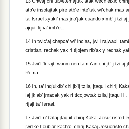
13
Chwaj chi tawetemajtak atak wech’elxic chirij 
atb’e insolajtak pire atb’e inte’tak wi’chak mas an
ta’ Israel xyuki’ mas jno’jak cuando ximb’ij tzilaj
ajqui’ tijna’ imb’ec.
14
In twic’aj chapca’ wi’ inc’as, jwi’l rajwaxi’ tamb
cristian, rechak yak ri tijojem rib’ak y rechak yak 
15
Jwi’li’li rajti wanm nen tamb’an chi jb’ij tzila
Roma.
16
In, ta’ inq’uixib’ chi jb’ij tzilaj jtaquil chirij 
laj jk’ab’ jmacak yak ri ticojowtak tzilaj jtaquil li
rijajl ta’ Israel.
17
Jwi’l ri’ tzilaj jtaquil chirij Kakaj Jesucristo
jwi’lke ticub’ar kach’ol chirij Kakaj Jesucristo chapc