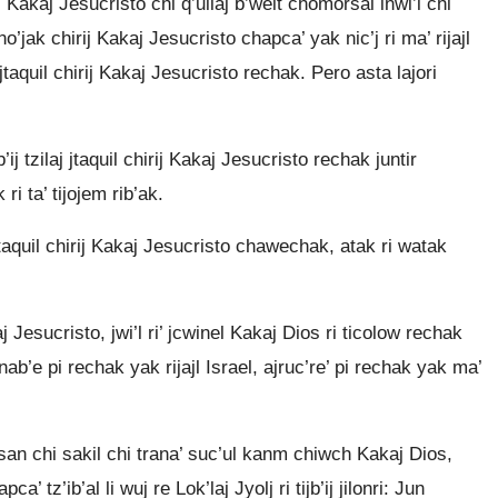
Kakaj Jesucristo chi q’uilaj b’welt chomorsal inwi’l chi
o’jak chirij Kakaj Jesucristo chapca’ yak nic’j ri ma’ rijajl
 jtaquil chirij Kakaj Jesucristo rechak. Pero asta lajori
’ij tzilaj jtaquil chirij Kakaj Jesucristo rechak juntir
ri ta’ tijojem rib’ak.
j jtaquil chirij Kakaj Jesucristo chawechak, atak ri watak
Kakaj Jesucristo, jwi’l ri’ jcwinel Kakaj Dios ri ticolow rechak
, nab’e pi rechak yak rijajl Israel, ajruc’re’ pi rechak yak ma’
 tiesan chi sakil chi trana’ suc’ul kanm chiwch Kakaj Dios,
a’ tz’ib’al li wuj re Lok’laj Jyolj ri tijb’ij jilonri: Jun