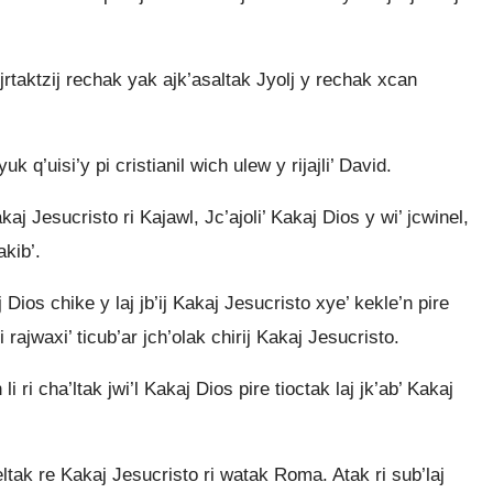
s ojrtaktzij rechak yak ajk’asaltak Jyolj y rechak xcan
xyuk q’uisi’y pi cristianil wich ulew y rijajli’ David.
kaj Jesucristo ri Kajawl, Jc’ajoli’ Kakaj Dios y wi’ jcwinel,
akib’.
Dios chike y laj jb’ij Kakaj Jesucristo xye’ kekle’n pire
hi rajwaxi’ ticub’ar jch’olak chirij Kakaj Jesucristo.
 ri cha’ltak jwi’l Kakaj Dios pire tioctak laj jk’ab’ Kakaj
eltak re Kakaj Jesucristo ri watak Roma. Atak ri sub’laj