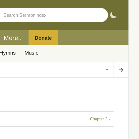
More..
Donate
Hymns
Music
Chapter 2 ›