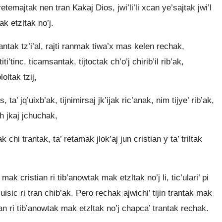
temajtak nen tran Kakaj Dios, jwi’li’li xcan ye’sajtak jwi’l
k etzltak no’j.
rantak tz’i’al, rajti ranmak tiwa’x mas kelen rechak,
iti’tinc, ticamsantak, tijtoctak ch’o’j chirib’il rib’ak,
oltak tzij,
 ta’ jq’uixb’ak, tijnimirsaj jk’ijak ric’anak, nim tijye’ rib’ak,
ch jkaj jchuchak,
tak chi trantak, ta’ retamak jlok’aj jun cristian y ta’ triltak
mak cristian ri tib’anowtak mak etzltak no’j li, tic’ulari’ pi
jq’uisic ri tran chib’ak. Pero rechak ajwichi’ tijin trantak mak
stian ri tib’anowtak mak etzltak no’j chapca’ trantak rechak.