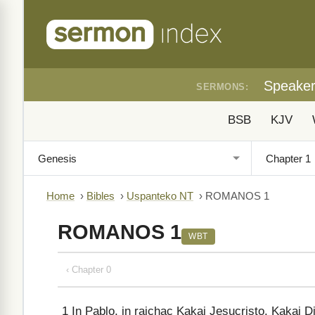
Speake
SERMONS:
BSB
KJV
Home
›
Bibles
›
Uspanteko NT
›
ROMANOS 1
ROMANOS 1
WBT
‹ Chapter 0
1
In Pablo, in rajchac Kakaj Jesucristo. Kakaj Dio