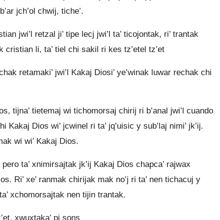
b’ar jch’ol chwij, tiche’.
an jwi’l retzal ji’ tipe lecj jwi’l ta’ ticojontak, ri’ trantak
cristian li, ta’ tiel chi sakil ri kes tz’etel tz’et
 rechak retamaki’ jwi’l Kakaj Diosi’ ye’winak luwar rechak chi
Dios, tijna’ tietemaj wi tichomorsaj chirij ri b’anal jwi’l cuando
hi Kakaj Dios wi’ jcwinel ri ta’ jq’uisic y sub’laj nimi’ jk’ij.
etamak wi wi’ Kakaj Dios.
ero ta’ xnimirsajtak jk’ij Kakaj Dios chapca’ rajwax
os. Ri’ xe’ ranmak chirijak mak no’j ri ta’ nen tichacuj y
 ta’ xchomorsajtak nen tijin trantak.
z’et, xwuxtaka’ pi sons