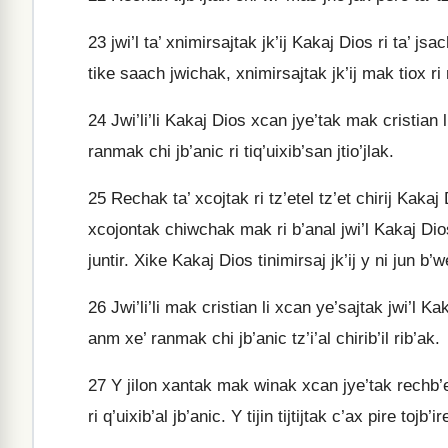
23
jwi’l ta’ xnimirsajtak jk’ij Kakaj Dios ri ta’ jsac
tike saach jwichak, xnimirsajtak jk’ij mak tiox ri ri
24
Jwi’li’li Kakaj Dios xcan jye’tak mak cristian li 
ranmak chi jb’anic ri tiq’uixib’san jtio’jlak.
25
Rechak ta’ xcojtak ri tz’etel tz’et chirij Kakaj Di
xcojontak chiwchak mak ri b’anal jwi’l Kakaj Dios 
juntir. Xike Kakaj Dios tinimirsaj jk’ij y ni jun b’we
26
Jwi’li’li mak cristian li xcan ye’sajtak jwi’l Ka
anm xe’ ranmak chi jb’anic tz’i’al chirib’il rib’ak.
27
Y jilon xantak mak winak xcan jye’tak rechb’ej m
ri q’uixib’al jb’anic. Y tijin tijtijtak c’ax pire tojb’i