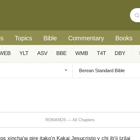
rs
Topics
Bible
Commentary
Books
WEB
YLT
ASV
BBE
WMB
T4T
DBY
|
ROMANOS — All Chapters
s xincha’w pire jtako’n Kakaj Jesucristo y chi jb’ij tzilaj