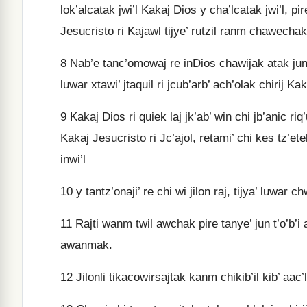
lok’alcatak jwi’l Kakaj Dios y cha’lcatak jwi’l, p
Jesucristo ri Kajawl tijye’ rutzil ranm chawechak 
8
Nab’e tanc’omowaj re inDios chawijak atak juntir 
luwar xtawi’ jtaquil ri jcub’arb’ ach’olak chirij Ka
9
Kakaj Dios ri quiek laj jk’ab’ win chi jb’anic riq’u
Kakaj Jesucristo ri Jc’ajol, retami’ chi kes tz’etel
inwi’l
10
y tantz’onaji’ re chi wi jilon raj, tijya’ luwar 
11
Rajti wanm twil awchak pire tanye’ jun t’o’b’i 
awanmak.
12
Jilonli tikacowirsajtak kanm chikib’il kib’ aac’l