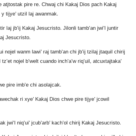
ire atjtostak pire re. Chwaj chi Kakaj Dios pach Kakaj
y tijye’ utzil laj awanmak.
laj jb’ij Kakaj Jesucristo. Jilonli tamb’an jwi’l juntir
kaj Jesucristo.
i nojel wanm lawi’ raj tamb’an chi jb’ij tzilaj jtaquil chirij
 tz’et nojel b’welt cuando inch’a’w riq’uil, atcuxtajtaka’
chwe pire imb’e chi asolajcak.
awechak ri xye’ Kakaj Dios chwe pire tijye’ jcowil
ak jwi’l niq’ui’ jcub’arb’ kach’ol chirij Kakaj Jesucristo.