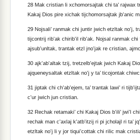
28
Mak cristian li xchomorsajtak chi ta’ rajwax tre
Kakaj Dios pire xichak tijchomorsajtak jb’anic ma
29
Nojsali’ ranmak chi juntir jwich etzltak no’j, t
tijcontrij rib’ak chirib’il rib’ak. Nojsal ranmak chi t
ajsub’unltak, trantak etzl jno’jak re cristian, ajmol
30
ajk’ab’altak tzij, tretzelb’ejtak jwich Kakaj Dios,
ajqueneysaltak etzltak no’j y ta’ ticojontak chiw
31
jiptak chi ch’ab’ejem, ta’ trantak lawi’ ri tijb’ij
c’ur jwich jun cristian.
32
Rechak retamaki’ chi Kakaj Dios b’ili’ jwi’l chi 
rechak man c’axlaj k’atb’itzij ri pi jcholajl ri ta’ 
etzltak no’j li y jor tiqui’cottak chi rilic mak cri