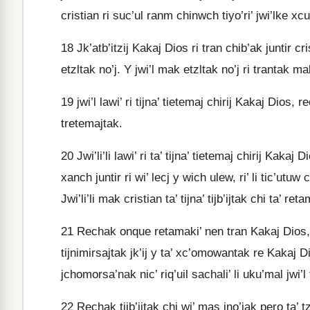
cristian ri suc’ul ranm chinwch tiyo’ri’ jwi’lke xcu
18
Jk’atb’itzij Kakaj Dios ri tran chib’ak juntir cristi
etzltak no’j. Y jwi’l mak etzltak no’j ri trantak mak 
19
jwi’l lawi’ ri tijna’ tietemaj chirij Kakaj Dios,
tretemajtak.
20
Jwi’li’li lawi’ ri ta’ tijna’ tietemaj chirij Kakaj 
xanch juntir ri wi’ lecj y wich ulew, ri’ li tic’utuw c
Jwi’li’li mak cristian ta’ tijna’ tijb’ijtak chi ta’ r
21
Rechak onque retamaki’ nen tran Kakaj Dios, p
tijnimirsajtak jk’ij y ta’ xc’omowantak re Kakaj Di
jchomorsa’nak nic’ riq’uil sachali’ li uku’mal jwi’l
22
Rechak tijb’ijtak chi wi’ mas jno’jak pero ta’ t