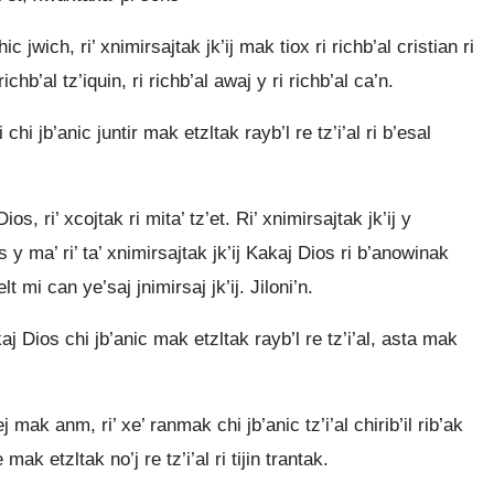
hic jwich, ri’ xnimirsajtak jk’ij mak tiox ri richb’al cristian ri
chb’al tz’iquin, ri richb’al awaj y ri richb’al ca’n.
chi jb’anic juntir mak etzltak rayb’l re tz’i’al ri b’esal
os, ri’ xcojtak ri mita’ tz’et. Ri’ xnimirsajtak jk’ij y
y ma’ ri’ ta’ xnimirsajtak jk’ij Kakaj Dios ri b’anowinak
lt mi can ye’saj jnimirsaj jk’ij. Jiloni’n.
kaj Dios chi jb’anic mak etzltak rayb’l re tz’i’al, asta mak
ak anm, ri’ xe’ ranmak chi jb’anic tz’i’al chirib’il rib’ak
re mak etzltak no’j re tz’i’al ri tijin trantak.