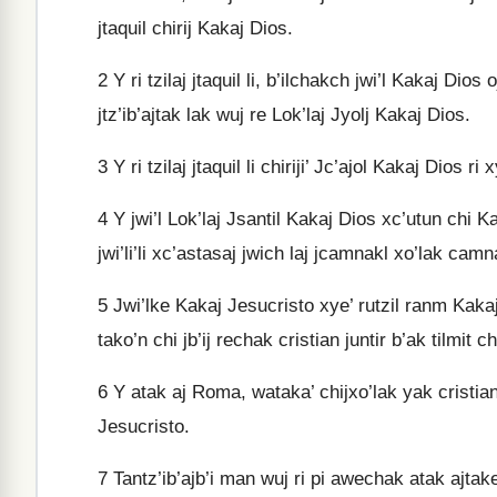
jtaquil chirij Kakaj Dios.
2
Y ri tzilaj jtaquil li, b’ilchakch jwi’l Kakaj Dio
jtz’ib’ajtak lak wuj re Lok’laj Jyolj Kakaj Dios.
3
Y ri tzilaj jtaquil li chiriji’ Jc’ajol Kakaj Dios ri 
4
Y jwi’l Lok’laj Jsantil Kakaj Dios xc’utun chi Ka
jwi’li’li xc’astasaj jwich laj jcamnakl xo’lak camn
5
Jwi’lke Kakaj Jesucristo xye’ rutzil ranm Kakaj 
tako’n chi jb’ij rechak cristian juntir b’ak tilmit c
6
Y atak aj Roma, wataka’ chijxo’lak yak cristian li
Jesucristo.
7
Tantz’ib’ajb’i man wuj ri pi awechak atak ajtak