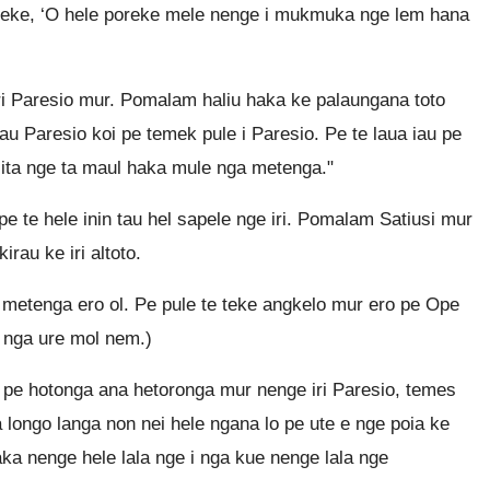
 teke, ‘O hele poreke mele nenge i mukmuka nge lem hana
 iri Paresio mur. Pomalam haliu haka ke palaungana toto
au Paresio koi pe temek pule i Paresio. Pe te laua iau pe
ita nge ta maul haka mule nga metenga."
 te hele inin tau hel sapele nge iri. Pomalam Satiusi mur
irau ke iri altoto.
a metenga ero ol. Pe pule te teke angkelo mur ero pe Ope
 nga ure mol nem.)
l pe hotonga ana hetoronga mur nenge iri Paresio, temes
a longo langa non nei hele ngana lo pe ute e nge poia ke
ka nenge hele lala nge i nga kue nenge lala nge