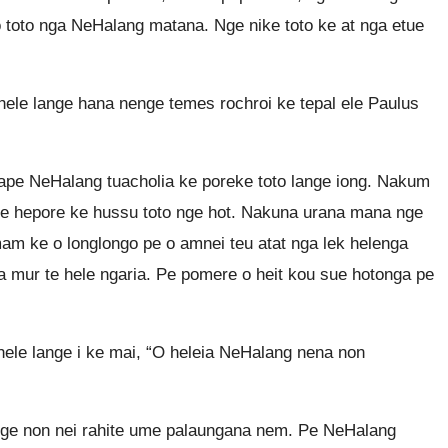
o toto nga NeHalang matana. Nge nike toto ke at nga etue
ele lange hana nenge temes rochroi ke tepal ele Paulus
lape NeHalang tuacholia ke poreke toto lange iong. Nakum
te hepore ke hussu toto nge hot. Nakuna urana mana nge
amam ke o longlongo pe o amnei teu atat nga lek helenga
a mur te hele ngaria. Pe pomere o heit kou sue hotonga pe
hele lange i ke mai, “O heleia NeHalang nena non
o nge non nei rahite ume palaungana nem. Pe NeHalang