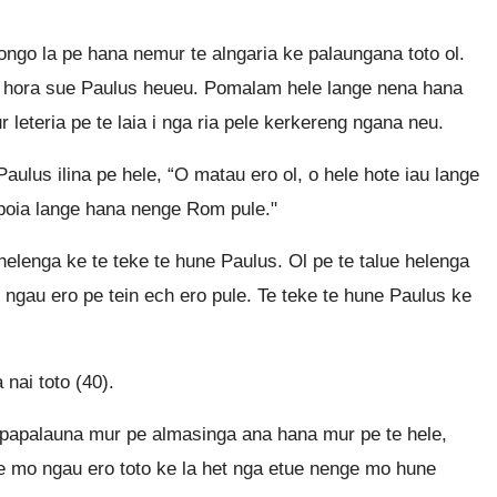
longo la pe hana nemur te alngaria ke palaungana toto ol.
te hora sue Paulus heueu. Pomalam hele lange nena hana
leteria pe te laia i nga ria pele kerkereng ngana neu.
ulus ilina pe hele, “O matau ero ol, o hele hote iau lange
poia lange hana nenge Rom pule."
helenga ke te teke te hune Paulus. Ol pe te talue helenga
ngau ero pe tein ech ero pule. Te teke te hune Paulus ke
 nai toto (40).
a papalauna mur pe almasinga ana hana mur pe te hele,
e mo ngau ero toto ke la het nga etue nenge mo hune