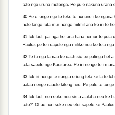
toto nge uruna metenga. Pe pule nakuna urana e
30
Pe e longe nge te teke te hunune i ke ngana k
hele lange Iuta mur nenge milmil ana ke iri te he
31
Iok laol, palinga hel ana hana nemur te poia
Paulus pe te i sapele nga miliko neu ke tela nga 
32
Te tu nga lamau ke uach sio pe palinga hel an
tela sapele nge Kaesarea. Pe iri nenge te i mana
33
Iok iri nenge te songia oriong tela ke la te 
palau nenge nauele kileng neu. Pe pule te tunge 
34
Iok laol, non soke neu sisia alalaha neu ke h
toto?” Ol pe non soke neu etei sapele ke Paulus 