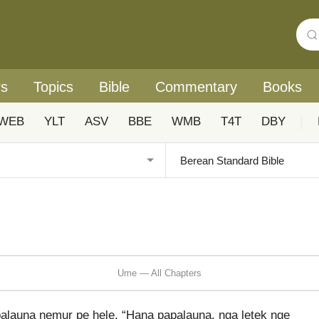
rs
Topics
Bible
Commentary
Books
WEB
YLT
ASV
BBE
WMB
T4T
DBY
|
Ume — All Chapters
palauna nemur pe hele, “Hana papalauna, nga letek nge