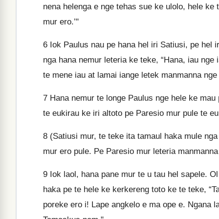
nena helenga e nge tehas sue ke ulolo, hele ke
mur ero.’"
6
Iok Paulus nau pe hana hel iri Satiusi, pe hel
nga hana nemur leteria ke teke, “Hana, iau nge i
te mene iau at lamai iange letek manmanna nge 
7
Hana nemur te longe Paulus nge hele ke mau pe
te eukirau ke iri altoto pe Paresio mur pule te euk
8
(Satiusi mur, te teke ita tamaul haka mule ng
mur ero pule. Pe Paresio mur leteria manmanna
9
Iok laol, hana pane mur te u tau hel sapele. O
haka pe te hele ke kerkereng toto ke te teke, “T
poreke ero i! Lape angkelo e ma ope e. Ngana la