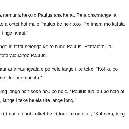
 nemur a hekulo Paulus ana ke at. Pe a channanga ia
ke a ontei hot mule Paulus ke nek toto. Pe imem mo kulala
i nga lamai."
ge iri tetal helenga ke te hune Paulus. Pomalam, la
tataraia lange Paulus.
ur aria naungaala e pe hele lange i ke teke, “Kol kulpo
e i ke imo nai ala."
ng lange non soke neu pe hele, “Paulus iua iau pe hele at
 iange i teke heleia ute lange iong."
ri nai te i hot kelkel ke iri toro pe onteia i, “Kol nem, iong