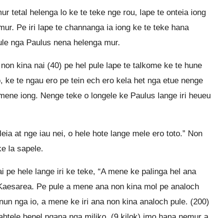
ur tetal helenga lo ke te teke nge rou, lape te onteia iong
r. Pe iri lape te channanga ia iong ke te teke hana
ule nga Paulus nena helenga mur.
a non kina nai (40) pe hel pule lape te talkome ke te hune
o, ke te ngau ero pe tein ech ero kela het nga etue nenge
mene iong. Nenge teke o longele ke Paulus lange iri heueu
ia at nge iau nei, o hele hote lange mele ero toto.” Non
ke la sapele.
i pe hele lange iri ke teke, “A mene ke palinga hel ana
e Kaesarea. Pe pule a mene ana non kina mol pe analoch
nun nga io, a mene ke iri ana non kina analoch pule. (200)
tele henel ngana nga miliko, (9 kilok) imo hana nemur a