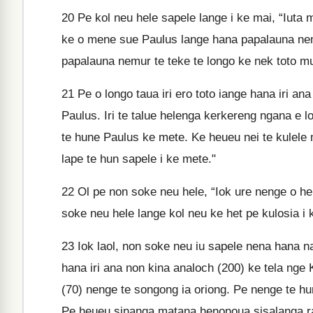
20
Pe kol neu hele sapele lange i ke mai, “Iuta m
ke o mene sue Paulus lange hana papalauna nemu
papalauna nemur te teke te longo ke nek toto m
21
Pe o longo taua iri ero toto iange hana iri an
Paulus. Iri te talue helenga kerkereng ngana e l
te hune Paulus ke mete. Ke heueu nei te kulele 
lape te hun sapele i ke mete."
22
Ol pe non soke neu hele, “Iok ure nenge o hele
soke neu hele lange kol neu ke het pe kulosia i 
23
Iok laol, non soke neu iu sapele nena hana na
hana iri ana non kina analoch (200) ke tela ng
(70) nenge te songong ia oriong. Pe nenge te hu
Pe heueu sinanga matana henonoua sisalanga rah