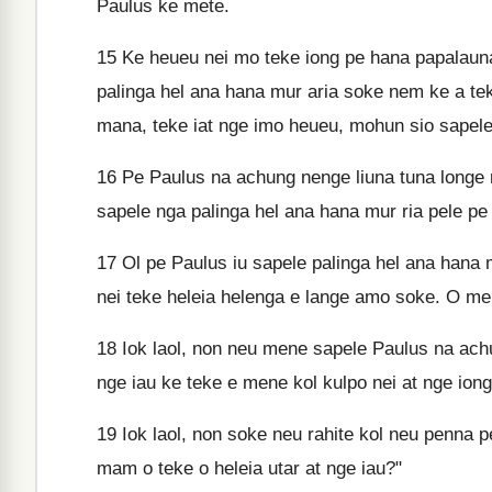
Paulus ke mete.
15
Ke heueu nei mo teke iong pe hana papalauna
palinga hel ana hana mur aria soke nem ke a te
mana, teke iat nge imo heueu, mohun sio sapele 
16
Pe Paulus na achung nenge liuna tuna longe n
sapele nga palinga hel ana hana mur ria pele pe 
17
Ol pe Paulus iu sapele palinga hel ana hana m
nei teke heleia helenga e lange amo soke. O men
18
Iok laol, non neu mene sapele Paulus na achu
nge iau ke teke e mene kol kulpo nei at nge iong,
19
Iok laol, non soke neu rahite kol neu penna pe i
mam o teke o heleia utar at nge iau?"