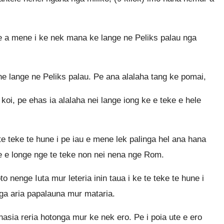
e a mene i ke nek mana ke lange ne Peliks palau nga
e lange ne Peliks palau. Pe ana alalaha tang ke pomai,
 koi, pe ehas ia alalaha nei lange iong ke e teke e hele
te teke te hune i pe iau e mene lek palinga hel ana hana
e e longe nge te teke non nei nena nge Rom.
o nenge Iuta mur leteria inin taua i ke te teke te hune i
ga aria papalauna mur mataria.
nasia reria hotonga mur ke nek ero. Pe i poia ute e ero