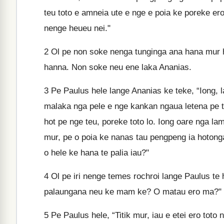
teu toto e amneia ute e nge e poia ke poreke er
nenge heueu nei."
2
Ol pe non soke nenga tunginga ana hana mur h
hanna. Non soke neu ene laka Ananias.
3
Pe Paulus hele lange Ananias ke teke, “Iong, 
malaka nga pele e nge kankan ngaua letena pe 
hot pe nge teu, poreke toto lo. Iong oare nga l
mur, pe o poia ke nanas tau pengpeng ia hotong
o hele ke hana te palia iau?"
4
Ol pe iri nenge temes rochroi lange Paulus te 
palaungana neu ke mam ke? O matau ero ma?"
5
Pe Paulus hele, “Titik mur, iau e etei ero tot