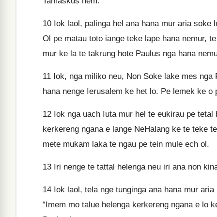
Tamaskus nem."
10
Iok laol, palinga hel ana hana mur aria soke 
Ol pe matau toto iange teke lape hana nemur, 
mur ke la te takrung hote Paulus nga hana nemur 
11
Iok, nga miliko neu, Non Soke lake mes nga Pa
hana nenge Ierusalem ke het lo. Pe lemek ke o 
12
Iok nga uach Iuta mur hel te eukirau pe tetal 
kerkereng ngana e lange NeHalang ke te teke te 
mete mukam laka te ngau pe tein mule ech ol.
13
Iri nenge te tattal helenga neu iri ana non kina
14
Iok laol, tela nge tunginga ana hana mur ari
“Imem mo talue helenga kerkereng ngana e lo k