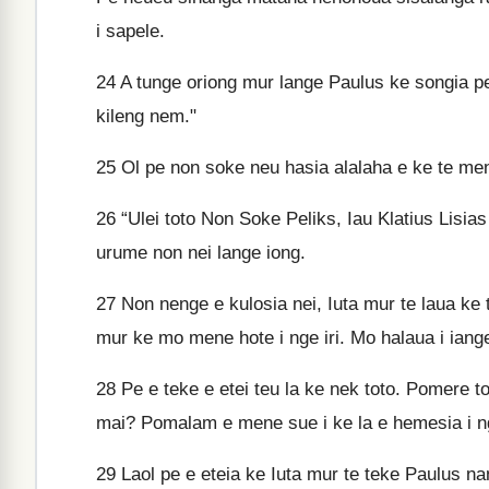
i sapele.
24
A tunge oriong mur lange Paulus ke songia p
kileng nem."
25
Ol pe non soke neu hasia alalaha e ke te men
26
“Ulei toto Non Soke Peliks, Iau Klatius Lisias
urume non nei lange iong.
27
Non nenge e kulosia nei, Iuta mur te laua ke 
mur ke mo mene hote i nge iri. Mo halaua i iang
28
Pe e teke e etei teu la ke nek toto. Pomere tot
mai? Pomalam e mene sue i ke la e hemesia i n
29
Laol pe e eteia ke Iuta mur te teke Paulus na