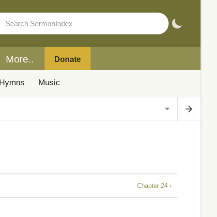
More..
Donate
Hymns
Music
Chapter 24 ›