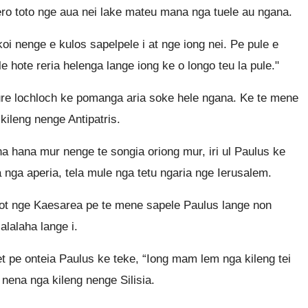
ro toto nge aua nei lake mateu mana nga tuele au ngana.
oi nenge e kulos sapelpele i at nge iong nei. Pe pule e
le hote reria helenga lange iong ke o longo teu la pule."
 ure lochloch ke pomanga aria soke hele ngana. Ke te mene
kileng nenge Antipatris.
a hana mur nenge te songia oriong mur, iri ul Paulus ke
 nga aperia, tela mule nga tetu ngaria nge Ierusalem.
lohot nge Kaesarea pe te mene sapele Paulus lange non
alalaha lange i.
et pe onteia Paulus ke teke, “Iong mam lem nga kileng tei
nena nga kileng nenge Silisia.