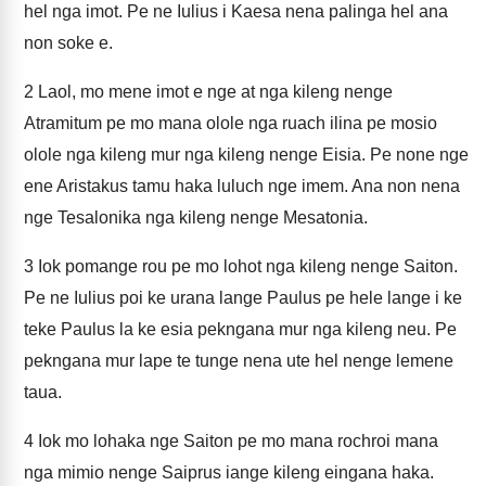
hel nga imot. Pe ne Iulius i Kaesa nena palinga hel ana
non soke e.
2
Laol, mo mene imot e nge at nga kileng nenge
Atramitum pe mo mana olole nga ruach ilina pe mosio
olole nga kileng mur nga kileng nenge Eisia. Pe none nge
ene Aristakus tamu haka luluch nge imem. Ana non nena
nge Tesalonika nga kileng nenge Mesatonia.
3
Iok pomange rou pe mo lohot nga kileng nenge Saiton.
Pe ne Iulius poi ke urana lange Paulus pe hele lange i ke
teke Paulus la ke esia pekngana mur nga kileng neu. Pe
pekngana mur lape te tunge nena ute hel nenge lemene
taua.
4
Iok mo lohaka nge Saiton pe mo mana rochroi mana
nga mimio nenge Saiprus iange kileng eingana haka.