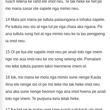
ruach letena ke rahit ele imot neu. Te tak heke ke het pe
mo mana sasar ole sapele nga mimio neu.
14
Mala pol mana pe tuttula palaungana e lohaka sapele.
Pe tuttula neu sio at nga lut pe nga chaia aka ngana. Pe
ana tuttula song hot at nga mimio neu ke la tau pengpeng
ia imot neu.
15
Ol pe tua ele sapele imot neu pe anali toto nge imem
nge mo aua imot neu ke mo song seleng ele. Pomalam
mo teke tuttula panem takis menmene imem ol.
16
Iok, mo mana ke mola nga mimio sune nenge Kauta
ilina ele nenge sio ol pe mo teke mo tak heke imot neu
ana aka sune nenge heonon nga ana imot hoena pe anali
toto nge imem. Te purpuria kela tetak heke.
17
Ke het pe te matau nge lape ruach palchach ule imot.