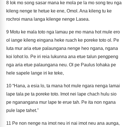
8
Iok mo song sasar mana ke mola pe la mo song teu nga
kileng nenge te hetue ke ene, Omol. Ana kileng tu ke
rochroi mana langa kilenge nenge Lasea.
9
Motu ke mala toto nga lamau pe mo mana hot mule ero
ol iange kileng eingana heke ruach ke poreke toto ol. Pe
Iuta mur aria etue palaungana nenge heo ngana, ngana
koi lohot lo. Pe iri reia lukunna ana etue talun pengpeng
nga aria etue palaungana neu. Ol pe Paulus lohaka pe
hele sapele lange iri ke teke,
10
“Hana, a esia lo, ta mana hot mule ngara nenga lamai
lape tala pe ta poreke toto. Imot nei lape chach hulu sio
pe nganangana mur lape te erue tah. Pe ita non ngana
pule lape tahet."
11
Pe non nenge na imot neu iri nai imot neu ana aunga,