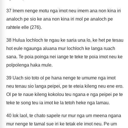
37
Imem nenge motu nga imot neu imem ana non kina iri
analoch pe sio ke ana non kina iri mol pe analoch pe
rahtele elle (276).
38
Hulua lochloch te ngau ke saria una lo, ke het pe tesau
hot eule ngaunga aluana mur lochloch ke langa ruach
sana. Te poia poinga nei iange te teke te poia imot neu ke
polpolenga haka mule.
39
Uach sio toto ol pe hana nenge te umume nga imot
neu tenau sio langa peipei, pe te eteia kileng neu ene ero.
Ol pe te naue kileng kokolou teu ngana e nga peipei pe te
teke te song teu ia imot ke la tetoh heke nga lamau.
40
Iok laol, te chato sapele rur mur nga um meena ngana
mur nenge te tamal sue iri ke tetak ele imot neu. Pe um