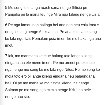
5
Mo song tele langa ruach sana nenge Silisia pe
Pampilia pe la mana teu nge Mira nga kileng nenge Lisia.
6
Pe nga lamau non palinga hel ana non neu esia imot e
nenga kileng nenge Aleksantria. Pe ana imot lape song
ke lala nge Itali. Pomalam poia imem ke mo haka nga ana
imot.
7
Iok, mo manmana ke etue halang toto iange kileng
eingana tua ele mene imem. Pe mo amnei poreke tote
nga nenge mo song ke mo lala nge Nitus. Pe mo song ke
mola toto ero ol iange kileng eingana neu palaungana
hali. Ol pe mo mana ke mo ristote kileng ina nenge
Salmon pe mo song nga mimio nenge Krit ilina hele
nenge nau sio.