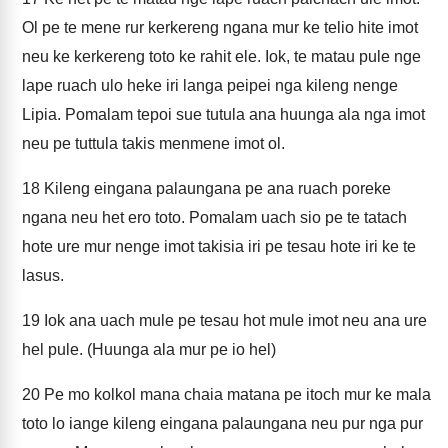
Ol pe te mene rur kerkereng ngana mur ke telio hite imot
neu ke kerkereng toto ke rahit ele. Iok, te matau pule nge
lape ruach ulo heke iri langa peipei nga kileng nenge
Lipia. Pomalam tepoi sue tutula ana huunga ala nga imot
neu pe tuttula takis menmene imot ol.
18
Kileng eingana palaungana pe ana ruach poreke
ngana neu het ero toto. Pomalam uach sio pe te tatach
hote ure mur nenge imot takisia iri pe tesau hote iri ke te
lasus.
19
Iok ana uach mule pe tesau hot mule imot neu ana ure
hel pule. (Huunga ala mur pe io hel)
20
Pe mo kolkol mana chaia matana pe itoch mur ke mala
toto lo iange kileng eingana palaungana neu pur nga pur