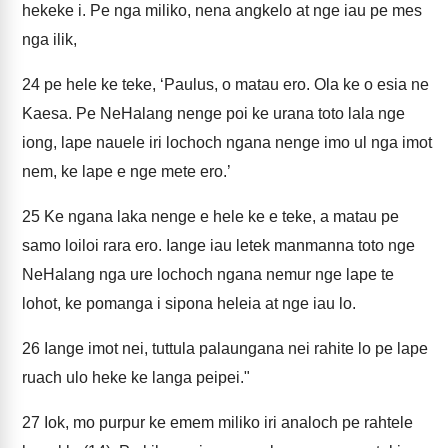
hekeke i. Pe nga miliko, nena angkelo at nge iau pe mes
nga ilik,
24
pe hele ke teke, ‘Paulus, o matau ero. Ola ke o esia ne
Kaesa. Pe NeHalang nenge poi ke urana toto lala nge
iong, lape nauele iri lochoch ngana nenge imo ul nga imot
nem, ke lape e nge mete ero.’
25
Ke ngana laka nenge e hele ke e teke, a matau pe
samo loiloi rara ero. Iange iau letek manmanna toto nge
NeHalang nga ure lochoch ngana nemur nge lape te
lohot, ke pomanga i sipona heleia at nge iau lo.
26
Iange imot nei, tuttula palaungana nei rahite lo pe lape
ruach ulo heke ke langa peipei."
27
Iok, mo purpur ke emem miliko iri analoch pe rahtele