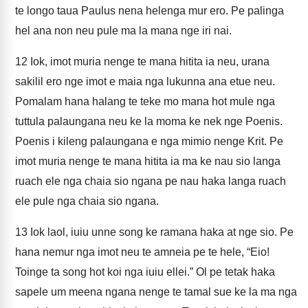
te longo taua Paulus nena helenga mur ero. Pe palinga
hel ana non neu pule ma la mana nge iri nai.
12
Iok, imot muria nenge te mana hitita ia neu, urana
sakilil ero nge imot e maia nga lukunna ana etue neu.
Pomalam hana halang te teke mo mana hot mule nga
tuttula palaungana neu ke la moma ke nek nge Poenis.
Poenis i kileng palaungana e nga mimio nenge Krit. Pe
imot muria nenge te mana hitita ia ma ke nau sio langa
ruach ele nga chaia sio ngana pe nau haka langa ruach
ele pule nga chaia sio ngana.
13
Iok laol, iuiu unne song ke ramana haka at nge sio. Pe
hana nemur nga imot neu te amneia pe te hele, “Eio!
Toinge ta song hot koi nga iuiu ellei.” Ol pe tetak haka
sapele um meena ngana nenge te tamal sue ke la ma nga