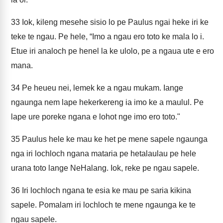
33
Iok, kileng mesehe sisio lo pe Paulus ngai heke iri ke
teke te ngau. Pe hele, “Imo a ngau ero toto ke mala lo i.
Etue iri analoch pe henel la ke ulolo, pe a ngaua ute e ero
mana.
34
Pe heueu nei, lemek ke a ngau mukam. Iange
ngaunga nem lape hekerkereng ia imo ke a maulul. Pe
lape ure poreke ngana e lohot nge imo ero toto."
35
Paulus hele ke mau ke het pe mene sapele ngaunga
nga iri lochloch ngana mataria pe hetalaulau pe hele
urana toto lange NeHalang. Iok, reke pe ngau sapele.
36
Iri lochloch ngana te esia ke mau pe saria kikina
sapele. Pomalam iri lochloch te mene ngaunga ke te
ngau sapele.