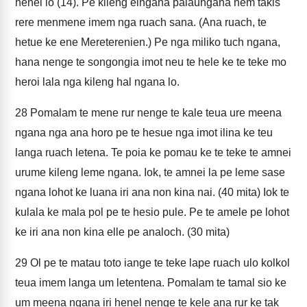
henel lo (14). Pe kileng eingana palaungana nem takis
rere menmene imem nga ruach sana. (Ana ruach, te
hetue ke ene Mereterenien.) Pe nga miliko tuch ngana,
hana nenge te songongia imot neu te hele ke te teke mo
heroi lala nga kileng hal ngana lo.
28
Pomalam te mene rur nenge te kale teua ure meena
ngana nga ana horo pe te hesue nga imot ilina ke teu
langa ruach letena. Te poia ke pomau ke te teke te amnei
urume kileng leme ngana. Iok, te amnei la pe leme sase
ngana lohot ke luana iri ana non kina nai. (40 mita) Iok te
kulala ke mala pol pe te hesio pule. Pe te amele pe lohot
ke iri ana non kina elle pe analoch. (30 mita)
29
Ol pe te matau toto iange te teke lape ruach ulo kolkol
teua imem langa um letentena. Pomalam te tamal sio ke
um meena ngana iri henel nenge te kele ana rur ke tak