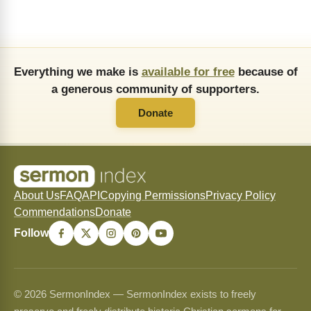
Everything we make is
available for free
because of
a generous community of supporters.
Donate
About Us
FAQ
API
Copying Permissions
Privacy Policy
Commendations
Donate
Follow
© 2026 SermonIndex — SermonIndex exists to freely