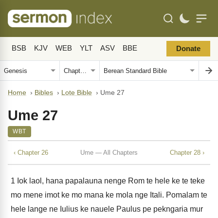
BSB
KJV
WEB
YLT
ASV
BBE
Donate
Home
›
Bibles
›
Lote Bible
›
Ume 27
Ume 27
WBT
‹ Chapter 26
Ume — All Chapters
Chapter 28 ›
1
Iok laol, hana papalauna nenge Rom te hele ke te teke
mo mene imot ke mo mana ke mola nge Itali. Pomalam te
hele lange ne Iulius ke nauele Paulus pe pekngaria mur