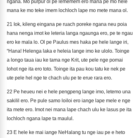
ngana. Mo purpur ol pe lememem ero mana pe mo hele
mana ke mo teke imem lochloch lape mo mete mana ol.
21
Iok, kileng eingana pe ruach poreke ngana neu poia
hana nenga imot ke leteria langa ngaunga ero, pe te ngau
ero ke mala lo. Ol pe Paulus mes haka pe hele lange iri,
“Hana! Helenga laka e heleia lange imo ke ulolo. Toinge
a longo taua iau ke tama nge Krit, ute pele nge pomai
lohot nge ita ero toto. Toinge ita pau kou tatu ke nek pe
ute pele hel nge te chach ulu pe te erue rara ero.
22
Pe heueu nei e hele pengpeng lange imo, letemo una
sakilil ero. Pe pule samo loiloi ero iange lape mele e nge
ita mete ero. Imot nei mana lape chach ulu ke lasus pe ita
lochloch ngana lape ta maulul.
23
E hele ke mai iange NeHalang tu nge iau pe e heto