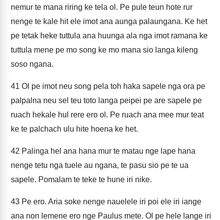
nemur te mana riring ke tela ol. Pe pule teun hote rur
nenge te kale hit ele imot ana aunga palaungana. Ke het
pe tetak heke tuttula ana huunga ala nga imot ramana ke
tuttula mene pe mo song ke mo mana sio langa kileng
soso ngana.
41
Ol pe imot neu song pela toh haka sapele nga ora pe
palpalna neu sel teu toto langa peipei pe are sapele pe
ruach hekale hul rere ero ol. Pe ruach ana mee mur teat
ke te palchach ulu hite hoena ke het.
42
Palinga hel ana hana mur te matau nge lape hana
nenge tetu nga tuele au ngana, te pasu sio pe te ua
sapele. Pomalam te teke te hune iri nike.
43
Pe ero. Aria soke nenge nauelele iri poi ele iri iange
ana non lemene ero nge Paulus mete. Ol pe hele lange iri