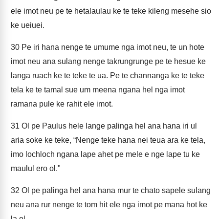
ele imot neu pe te hetalaulau ke te teke kileng mesehe sio
ke ueiuei.
30
Pe iri hana nenge te umume nga imot neu, te un hote
imot neu ana sulang nenge takrungrunge pe te hesue ke
langa ruach ke te teke te ua. Pe te channanga ke te teke
tela ke te tamal sue um meena ngana hel nga imot
ramana pule ke rahit ele imot.
31
Ol pe Paulus hele lange palinga hel ana hana iri ul
aria soke ke teke, “Nenge teke hana nei teua ara ke tela,
imo lochloch ngana lape ahet pe mele e nge lape tu ke
maulul ero ol."
32
Ol pe palinga hel ana hana mur te chato sapele sulang
neu ana rur nenge te tom hit ele nga imot pe mana hot ke
la ol.