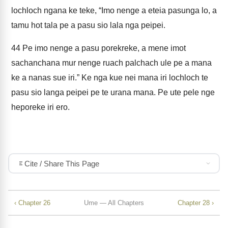
lochloch ngana ke teke, “Imo nenge a eteia pasunga lo, a
tamu hot tala pe a pasu sio lala nga peipei.
44
Pe imo nenge a pasu porekreke, a mene imot
sachanchana mur nenge ruach palchach ule pe a mana
ke a nanas sue iri.” Ke nga kue nei mana iri lochloch te
pasu sio langa peipei pe te urana mana. Pe ute pele nge
heporeke iri ero.
Cite / Share This Page
‹ Chapter 26
Ume — All Chapters
Chapter 28 ›