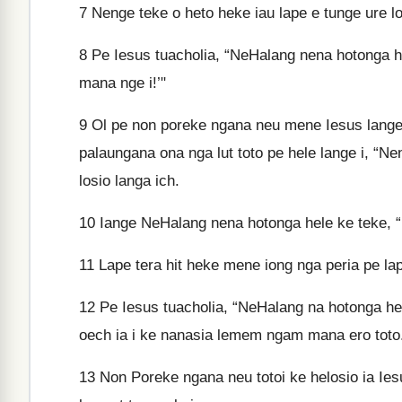
7
Nenge teke o heto heke iau lape e tunge ure lo
8
Pe Iesus tuacholia, “NeHalang nena hotonga 
mana nge i!’"
9
Ol pe non poreke ngana neu mene Iesus lange 
palaungana ona nga lut toto pe hele lange i, “N
losio langa ich.
10
Iange NeHalang nena hotonga hele ke teke, “‘
11
Lape tera hit heke mene iong nga peria pe lap
12
Pe Iesus tuacholia, “NeHalang na hotonga he
oech ia i ke nanasia lemem ngam mana ero toto.
13
Non Poreke ngana neu totoi ke helosio ia Ies