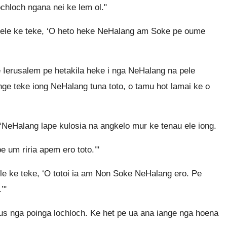
chloch ngana nei ke lem ol."
hele ke teke, ‘O heto heke NeHalang am Soke pe oume
Ierusalem pe hetakila heke i nga NeHalang na pele
enge teke iong NeHalang tuna toto, o tamu hot lamai ke o
NeHalang lape kulosia na angkelo mur ke tenau ele iong.
e um riria apem ero toto.’"
le ke teke, ‘O totoi ia am Non Soke NeHalang ero. Pe
’"
us nga poinga lochloch. Ke het pe ua ana iange nga hoena