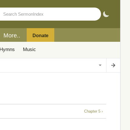
More..
Donate
Hymns
Music
Chapter 5 ›