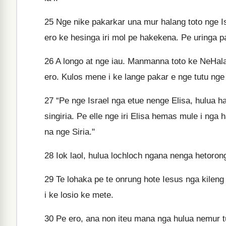
25
Nge nike pakarkar una mur halang toto nge Is
ero ke hesinga iri mol pe hakekena. Pe uringa pa
26
A longo at nge iau. Manmanna toto ke NeHala
ero. Kulos mene i ke lange pakar e nge tutu nge
27
“Pe nge Israel nga etue nenge Elisa, hulua 
singiria. Pe elle nge iri Elisa hemas mule i ng
na nge Siria."
28
Iok laol, hulua lochloch ngana nenga hetoronga
29
Te lohaka pe te onrung hote Iesus nga kileng
i ke losio ke mete.
30
Pe ero, ana non iteu mana nga hulua nemur tu