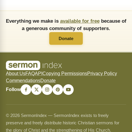
Everything we make is
available for free
because of
a generous community of supporters.
Donate
About Us
FAQ
API
Copying Permissions
Privacy Policy
Commendations
Donate
Follow
© 2026 SermonIndex — SermonIndex exists to freely
preserve and freely distribute historic Christian sermons for
the glory of Christ and the strengthening of His Church.