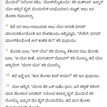
ಧೊಯಿಲೆ” ಸಿಲೋವ ಕತೊ, ‘ಮೋಕ್‌ಲ್ಯೊಹುಯೊ’ ಕರಿ ಮತ್‌ಲಬ್. ಇಮ್ಮಸ್
ಯೋ ಅದ್ಮಿನೆ ಜೈ಼ನ್, ಧೊಯಿಲಿನ್ ಪಾಛೊ಼ಫರಾನಿ ವಖ್ಹತ್, ಅಜು಼ ಇನ
ಡೋಳಾ ದೆಖಾವಲಗ್ಯ.
8
ತದೆ ಇನ ಅಜು಼-ಬಾಜು಼ವಾಳು ಅಜು಼ ಯೋ ಅಗಾಡಿ ಧರಮ್
ಮಾಂಗುಕರ್ತೊಥೋತೆ ಇನ ದೇಖಿಹುಯು ಅದ್ಮಿಖ್ಹಾರು, “ಬೇಶಿನ್, ಧರಮ್
ಮಾಂಗ್‌ತೊಥೋತೆ ಆಸ್ ಕಾಹೆಕಿ ಶು?” ಕರಿ ಪುಛಾ಼ಯು.
9
ಥೋಡು ಜ಼ಣು, “ಆಸ್ ಯೋ” ಕರಿ ಬೋಲ್ಯು, ಕತೋಬಿ ಬಿಜು಼ ಥೋಡು
ಜ಼ಣು, “ಆ ಯೋ ಕಾಹೆ, ಇನೀನಿತರಸ್ ದೆಖಾವಸ್” ಕರಿ ಬೋಲ್ಯು, ತದೆ ಯೋ
ಅದ್ಮಿನೇಸ್, “ಮೇಸ್ ಯೋ” ಕರಿ ಬೋಲ್ಯೊ.
10
ತದೆ ಇವ್ಣೆ ಇನ, “ತುನ ಡೋಳಾ ಕಿಮ್ ಆಯಾ?” ಕರಿ ಇನ ಪುಛಾ಼ಯು.
11
ಯೋ ಅದ್ಮಿನೆ, “ಯೇಸು ಕರಿ ಏಕ್‌ ಜ಼ಣೊ ಛಾ಼ನಿ, ಇನೆ ಚಿಕ್ಕಡ್‌ ಕರೀನ್,
ಮಾರ ಡೋಳಾನ ಲಗಾಡಿನ್, ಸಿಲೋವ ತಲಾವ್ಮ ಜೈ಼ನ್‌, ಧೊಯಿಲೆ ಕರಿ
ಬೋಲ್ಯೊ. ಇಮ್ಮಸ್ ಮೇ ಜೈ಼ನ್ ಧೊಯಿಲಿದೊ, ತದೆ ಮನ ಡೋಳಾ