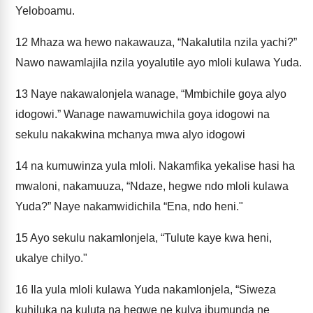
Yeloboamu.
12
Mhaza wa hewo nakawauza, “Nakalutila nzila yachi?”
Nawo nawamlajila nzila yoyalutile ayo mloli kulawa Yuda.
13
Naye nakawalonjela wanage, “Mmbichile goya alyo
idogowi.” Wanage nawamuwichila goya idogowi na
sekulu nakakwina mchanya mwa alyo idogowi
14
na kumuwinza yula mloli. Nakamfika yekalise hasi ha
mwaloni, nakamuuza, “Ndaze, hegwe ndo mloli kulawa
Yuda?” Naye nakamwidichila “Ena, ndo heni."
15
Ayo sekulu nakamlonjela, “Tulute kaye kwa heni,
ukalye chilyo."
16
Ila yula mloli kulawa Yuda nakamlonjela, “Siweza
kuhiluka na kuluta na hegwe ne kulya ibumunda ne