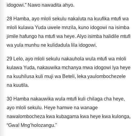
idogowi.” Nawo nawadita ahyo.
28
Hamba, ayo mloli sekulu nakaluta na kuufika mtufi wa
mloli kulawa Yuda uwele mnzila, kuno idogowi na isimba
jimile hafungo ha mtufi wa heye. Alyo isimba halidile mtufi
wa yula munhu ne kulidadula lila idogowi.
29
Lelo, ayo mloli sekulu nakauhola wula mtufi wa mloli
kulawa Yuda, nakauwika mchanya mwa idogowi lya heye
na kuuhilusa kuli muji wa Beteli, leka yaulombochezele
na kuutila.
30
Hamba nakauwika wula mtufi kuli chilaga cha heye,
ayo mloli sekulu. Heye hamwe na wanage
nawalombocheza kwa kubagama kwa heye kwa kulonga,
“Gwa! Mng’holozangu."