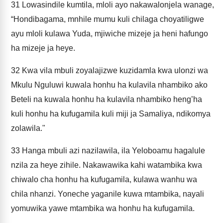
31
Lowasindile kumtila, mloli ayo nakawalonjela wanage,
“Hondibagama, mnhile mumu kuli chilaga choyatiligwe
ayu mloli kulawa Yuda, mjiwiche mizeje ja heni hafungo
ha mizeje ja heye.
32
Kwa vila mbuli zoyalajizwe kuzidamla kwa ulonzi wa
Mkulu Nguluwi kuwala honhu ha kulavila nhambiko ako
Beteli na kuwala honhu ha kulavila nhambiko heng’ha
kuli honhu ha kufugamila kuli miji ja Samaliya, ndikomya
zolawila."
33
Hanga mbuli azi nazilawila, ila Yeloboamu hagalule
nzila za heye zihile. Nakawawika kahi watambika kwa
chiwalo cha honhu ha kufugamila, kulawa wanhu wa
chila nhanzi. Yoneche yaganile kuwa mtambika, nayali
yomuwika yawe mtambika wa honhu ha kufugamila.