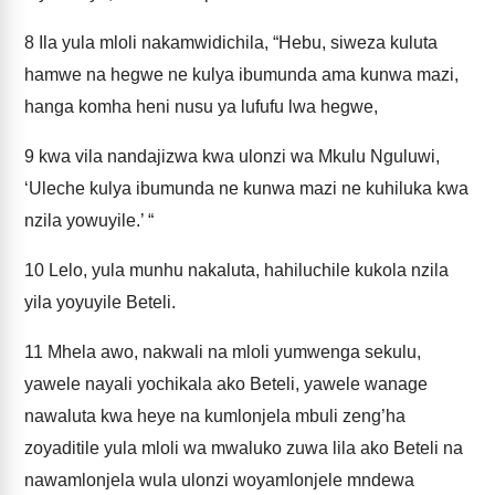
8
Ila yula mloli nakamwidichila, “Hebu, siweza kuluta
hamwe na hegwe ne kulya ibumunda ama kunwa mazi,
hanga komha heni nusu ya lufufu lwa hegwe,
9
kwa vila nandajizwa kwa ulonzi wa Mkulu Nguluwi,
‘Uleche kulya ibumunda ne kunwa mazi ne kuhiluka kwa
nzila yowuyile.’ “
10
Lelo, yula munhu nakaluta, hahiluchile kukola nzila
yila yoyuyile Beteli.
11
Mhela awo, nakwali na mloli yumwenga sekulu,
yawele nayali yochikala ako Beteli, yawele wanage
nawaluta kwa heye na kumlonjela mbuli zeng’ha
zoyaditile yula mloli wa mwaluko zuwa lila ako Beteli na
nawamlonjela wula ulonzi woyamlonjele mndewa