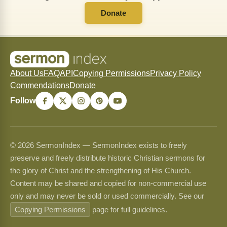
Donate
About Us
FAQ
API
Copying Permissions
Privacy Policy
Commendations
Donate
Follow
© 2026 SermonIndex — SermonIndex exists to freely
preserve and freely distribute historic Christian sermons for
the glory of Christ and the strengthening of His Church.
Content may be shared and copied for non-commercial use
only and may never be sold or used commercially. See our
Copying Permissions
page for full guidelines.