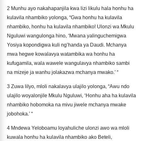
2
Munhu ayo nakahapanjila kwa lizi likulu hala honhu ha
kulavila nhambiko yolonga, “Gwa honhu ha kulavila
nhambiko, honhu ha kulavila nhambiko! Ulonzi wa Mkulu
Nguluwi wangulonga hino, ‘Mwana yalinguchemigwa
Yosiya kopondigwa kuli ng’handa ya Daudi. Mchanya
mwa hegwe kowalavya watambika wa honhu ha
kufugamila, wala wawele wangulavya nhambiko sambi
na mizeje ja wanhu jolakazwa mchanya mwako.’ “
3
Zuwa lilyo, mloli nakalavya ulajilo yolonga, “Awu ndo
ulajilo woyalonjile Mkulu Nguluwi, ‘Honhu aha ha kulavila
nhambiko hobomoka na mivu jiwele mchanya mwake
jobohoka.’ “
4
Mndewa Yeloboamu loyahuliche ulonzi awo wa mloli
kuwala honhu ha kulavila nhambiko ako Beteli,