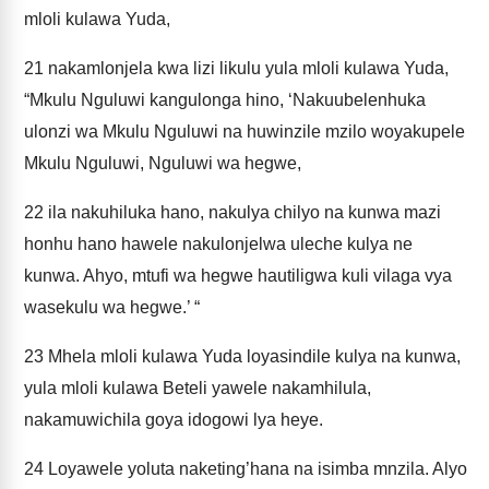
mloli kulawa Yuda,
21
nakamlonjela kwa lizi likulu yula mloli kulawa Yuda,
“Mkulu Nguluwi kangulonga hino, ‘Nakuubelenhuka
ulonzi wa Mkulu Nguluwi na huwinzile mzilo woyakupele
Mkulu Nguluwi, Nguluwi wa hegwe,
22
ila nakuhiluka hano, nakulya chilyo na kunwa mazi
honhu hano hawele nakulonjelwa uleche kulya ne
kunwa. Ahyo, mtufi wa hegwe hautiligwa kuli vilaga vya
wasekulu wa hegwe.’ “
23
Mhela mloli kulawa Yuda loyasindile kulya na kunwa,
yula mloli kulawa Beteli yawele nakamhilula,
nakamuwichila goya idogowi lya heye.
24
Loyawele yoluta naketing’hana na isimba mnzila. Alyo