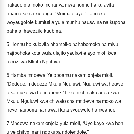
nakagolola moko mchanya mwa honhu ha kulavila
nhambiko na kulonga, “Mmibate ayo.” Ila moko
woyaugolole kumlutila yula munhu nauswina na kupona
bahala, hawezile kuubina.
5
Honhu ha kulavila nhambiko nahabomoka na mivu
najibohoka kota wula ulajilo yaulavile ayo mloli kwa
ulonzi wa Mkulu Nguluwi.
6
Hamba mndewa Yeloboamu nakamlonjela mloli,
“Dedede, mdedeze Mkulu Nguluwi, Nguluwi wa hegwe,
leka moko wa heni upone.” Lelo mloli nakalanda kwa
Mkulu Nguluwi kwa chiwalo cha mndewa na moko wa
heye naupona na nawali kota vyouwele hamwande.
7
Mndewa nakamlonjela yula mloli, “Uye kaye kwa heni
ulye chilyo, nani ndokupa ndolendole."