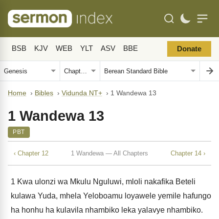
BSB
KJV
WEB
YLT
ASV
BBE
Donate
Home
›
Bibles
›
Vidunda NT+
›
1 Wandewa 13
1 Wandewa 13
PBT
‹ Chapter 12
1 Wandewa — All Chapters
Chapter 14 ›
1
Kwa ulonzi wa Mkulu Nguluwi, mloli nakafika Beteli
kulawa Yuda, mhela Yeloboamu loyawele yemile hafungo
ha honhu ha kulavila nhambiko leka yalavye nhambiko.