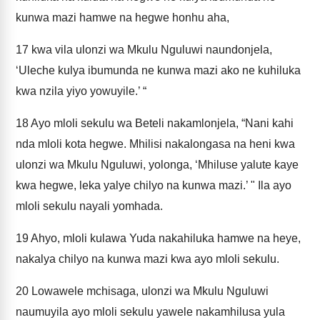
kunwa mazi hamwe na hegwe honhu aha,
17
kwa vila ulonzi wa Mkulu Nguluwi naundonjela,
‘Uleche kulya ibumunda ne kunwa mazi ako ne kuhiluka
kwa nzila yiyo yowuyile.’ “
18
Ayo mloli sekulu wa Beteli nakamlonjela, “Nani kahi
nda mloli kota hegwe. Mhilisi nakalongasa na heni kwa
ulonzi wa Mkulu Nguluwi, yolonga, ‘Mhiluse yalute kaye
kwa hegwe, leka yalye chilyo na kunwa mazi.’ " Ila ayo
mloli sekulu nayali yomhada.
19
Ahyo, mloli kulawa Yuda nakahiluka hamwe na heye,
nakalya chilyo na kunwa mazi kwa ayo mloli sekulu.
20
Lowawele mchisaga, ulonzi wa Mkulu Nguluwi
naumuyila ayo mloli sekulu yawele nakamhilusa yula