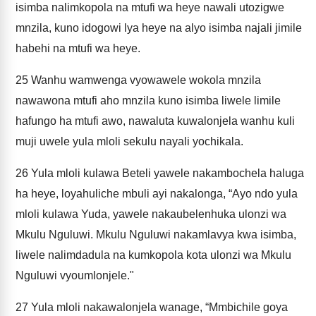
isimba nalimkopola na mtufi wa heye nawali utozigwe
mnzila, kuno idogowi lya heye na alyo isimba najali jimile
habehi na mtufi wa heye.
25
Wanhu wamwenga vyowawele wokola mnzila
nawawona mtufi aho mnzila kuno isimba liwele limile
hafungo ha mtufi awo, nawaluta kuwalonjela wanhu kuli
muji uwele yula mloli sekulu nayali yochikala.
26
Yula mloli kulawa Beteli yawele nakambochela haluga
ha heye, loyahuliche mbuli ayi nakalonga, “Ayo ndo yula
mloli kulawa Yuda, yawele nakaubelenhuka ulonzi wa
Mkulu Nguluwi. Mkulu Nguluwi nakamlavya kwa isimba,
liwele nalimdadula na kumkopola kota ulonzi wa Mkulu
Nguluwi vyoumlonjele."
27
Yula mloli nakawalonjela wanage, “Mmbichile goya