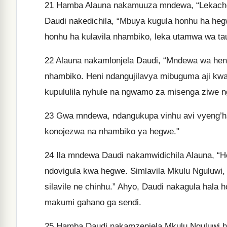
21
Hamba Alauna nakamuuza mndewa, “Lekacho
Daudi nakedichila, “Mbuya kugula honhu ha hegw
honhu ha kulavila nhambiko, leka utamwa wa ta
22
Alauna nakamlonjela Daudi, “Mndewa wa heni
nhambiko. Heni ndangujilavya mibuguma aji kwa
kupululila nyhule na ngwamo za misenga ziwe n
23
Gwa mndewa, ndangukupa vinhu avi vyeng’ha
konojezwa na nhambiko ya hegwe."
24
Ila mndewa Daudi nakamwidichila Alauna, “H
ndovigula kwa hegwe. Simlavila Mkulu Nguluwi,
silavile ne chinhu.” Ahyo, Daudi nakagula hala
makumi gahano ga sendi.
25
Hamba Daudi nakamzenjela Mkulu Nguluwi ho