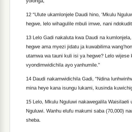
yolonga,
12
“Ulute ukamlonjele Daudi hino, ‘Mkulu Nguluw
hegwe, lelo wihagulile mbuli imwe, nani ndokuditil
13
Lelo Gadi nakaluta kwa Daudi na kumlonjela, 
hegwe ama myezi jidatu ja kuwabilima wang’h
utamwa wa tauni kuli isi ya hegwe? Lelo wijes
vyondimwidichila ayo yanhumile."
14
Daudi nakamwidichila Gadi, “Ndina lunhwinhw
mina heye kana isungu lukami, kusinda kuwic
15
Lelo, Mkulu Nguluwi nakawegalila Waisilael
Nguluwi. Wanhu elufu makumi saba (70,000) naw
sheba.