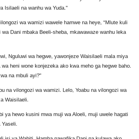
 Isilaeli na wanhu wa Yuda."
longozi wa wamizi wawele hamwe na heye, “Mlute kuli
 muji wa Dani mbaka Beeli-sheba, mkawawaze wanhu leka
wi, Nguluwi wa hegwe, yawonjeze Waisilaeli mala miya
 wa heni wone konjezeka ako kwa meho ga hegwe baho.
wa na mbuli ayi?"
 na vilongozi wa wamizi. Lelo, Yoabu na vilongozi wa
 Waisilaeli.
 ya hewo kusini mwa muji wa Aloeli, muji uwele hagati
 Yaseli.
li isi ya Wahiti. Hamba nawafika Dani na kulawa ako