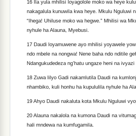
16
Ila yula mhilisi loyagolole moko wa heye kul
nakagalula kunuwila kwa heye. Mkulu Nguluwi 
“Ihega! Uhiluse moko wa hegwe.” Mhilisi wa Mku
nyhule ha Alauna, Myebusi.
17
Daudi loyamuwene ayo mhilisi yoyawele yowa
ndo mbele na nongwa! Nene baha ndo nditile gehi
Ndangukudedeza ng’hatu ungaze heni na ivyazi l
18
Zuwa lilyo Gadi nakamlutila Daudi na kumlonj
nhambiko, kuli honhu ha kupululila nyhule ha Al
19
Ahyo Daudi nakaluta kota Mkulu Nguluwi vyoy
20
Alauna nakalola na kumona Daudi na vitumag
hali mndewa na kumfugamila.