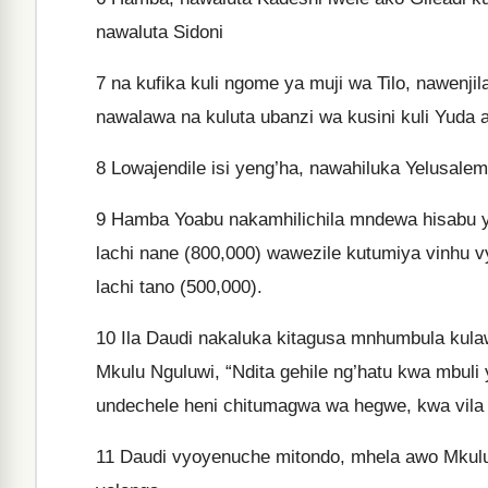
nawaluta Sidoni
7
na kufika kuli ngome ya muji wa Tilo, nawenjil
nawalawa na kuluta ubanzi wa kusini kuli Yuda 
8
Lowajendile isi yeng’ha, nawahiluka Yelusalem
9
Hamba Yoabu nakamhilichila mndewa hisabu ya 
lachi nane (800,000) wawezile kutumiya vinhu v
lachi tano (500,000).
10
Ila Daudi nakaluka kitagusa mnhumbula kul
Mkulu Nguluwi, “Ndita gehile ng’hatu kwa mbuli
undechele heni chitumagwa wa hegwe, kwa vila n
11
Daudi vyoyenuche mitondo, mhela awo Mkulu