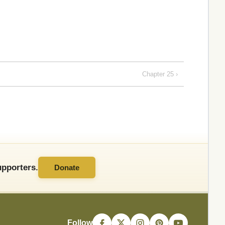
Chapter 25 ›
pporters.
Donate
Follow