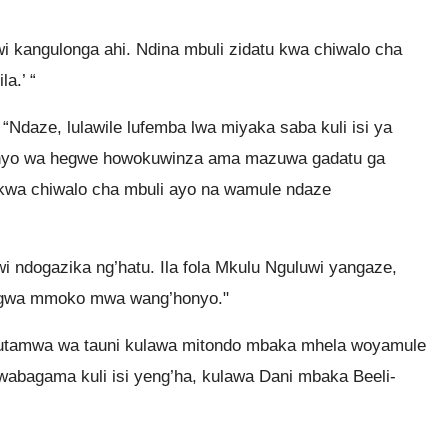
i kangulonga ahi. Ndina mbuli zidatu kwa chiwalo cha
a.’ “
“Ndaze, lulawile lufemba lwa miyaka saba kuli isi ya
onyo wa hegwe howokuwinza ama mazuwa gadatu ga
e kwa chiwalo cha mbuli ayo na wamule ndaze
i ndogazika ng’hatu. Ila fola Mkulu Nguluwi yangaze,
higwa mmoko mwa wang’honyo."
i utamwa wa tauni kulawa mitondo mbaka mhela woyamule
abagama kuli isi yeng’ha, kulawa Dani mbaka Beeli-