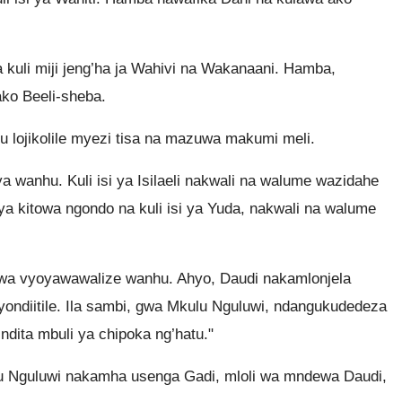
a kuli miji jeng’ha ja Wahivi na Wakanaani. Hamba,
ako Beeli-sheba.
u lojikolile myezi tisa na mazuwa makumi meli.
wanhu. Kuli isi ya Isilaeli nakwali na walume wazidahe
ya kitowa ngondo na kuli isi ya Yuda, nakwali na walume
awa vyoyawawalize wanhu. Ahyo, Daudi nakamlonjela
 yondiitile. Ila sambi, gwa Mkulu Nguluwi, ndangukudedeza
dita mbuli ya chipoka ng’hatu."
 Nguluwi nakamha usenga Gadi, mloli wa mndewa Daudi,