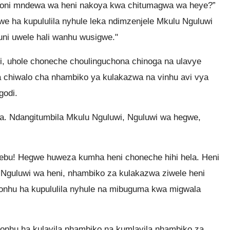
ni mndewa wa heni nakoya kwa chitumagwa wa heye?”
e ha kupululila nyhule leka ndimzenjele Mkulu Nguluwi
uni uwele hali wanhu wusigwe."
, uhole choneche choulinguchona chinoga na ulavye
 chiwalo cha nhambiko ya kulakazwa na vinhu avi vya
godi.
. Ndangitumbila Mkulu Nguluwi, Nguluwi wa hegwe,
ebu! Hegwe huweza kumha heni choneche hihi hela. Heni
 Nguluwi wa heni, nhambiko za kulakazwa ziwele heni
 honhu ha kupululila nyhule na mibuguma kwa migwala
nhu ha kulavila nhambiko na kumlavila nhambiko za