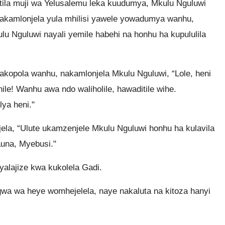
utila muji wa Yelusalemu leka kuudumya, Mkulu Nguluwi
nakamlonjela yula mhilisi yawele yowadumya wanhu,
lu Nguluwi nayali yemile habehi na honhu ha kupululila
kopola wanhu, nakamlonjela Mkulu Nguluwi, “Lole, heni
le! Wanhu awa ndo waliholile, hawaditile wihe.
ya heni."
ela, “Ulute ukamzenjele Mkulu Nguluwi honhu ha kulavila
auna, Myebusi."
alajize kwa kukolela Gadi.
wa wa heye womhejelela, naye nakaluta na kitoza hanyi