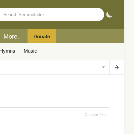
More..
Donate
Hymns
Music
Chapter 25 ›