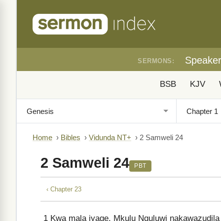
Speake
SERMONS:
BSB
KJV
Home
›
Bibles
›
Vidunda NT+
›
2 Samweli 24
2 Samweli 24
PBT
‹ Chapter 23
1
Kwa mala iyage, Mkulu Nguluwi nakawazudila 