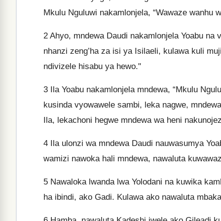
Mkulu Nguluwi nakamlonjela, “Wawaze wanhu wa
2
Ahyo, mndewa Daudi nakamlonjela Yoabu na vi
nhanzi zeng’ha za isi ya Isilaeli, kulawa kuli
ndivizele hisabu ya hewo."
3
Ila Yoabu nakamlonjela mndewa, “Mkulu Ngulu
kusinda vyowawele sambi, leka nagwe, mndewa
Ila, lekachoni hegwe mndewa wa heni nakunojez
4
Ila ulonzi wa mndewa Daudi nauwasumya Yoabu
wamizi nawoka hali mndewa, nawaluta kuwawaza
5
Nawaloka lwanda lwa Yolodani na kuwika kambi
ha ibindi, ako Gadi. Kulawa ako nawaluta mbaka
6
Hamba, nawaluta Kadeshi iwele ako Gileadi ku