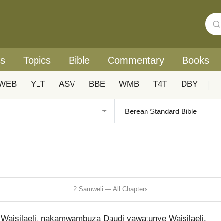
rs
Topics
Bible
Commentary
Books
WEB
YLT
ASV
BBE
WMB
T4T
DBY
|
2 Samweli — All Chapters
Waisilaeli, nakamwambuza Daudi yawatunye Waisilaeli.